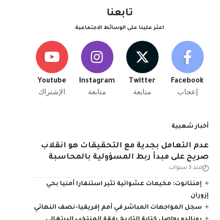
تابعنا
اعثر علينا على الوسائط الاجتماعية
Youtube
Instagram
Twitter
Facebook
إعجاب
متابعة
متابعة
الإشتراك
أخبار شعبية
عدم التعامل بجدية مع التحقيقات هو انقلاب
صريح على مبدأ ربط المسؤولية بالمحاسبة
منذ 3 سنوات
إمنتانوت: مخيمات عشوائية تثير استنفارا أمنيا بحي
إزوران
سجل المواجهات المباشر في أمم إفريقيا-نصف النهائي
رونالدو يواصل كتابة التاريخ رفقة المنتخب البرتغالي