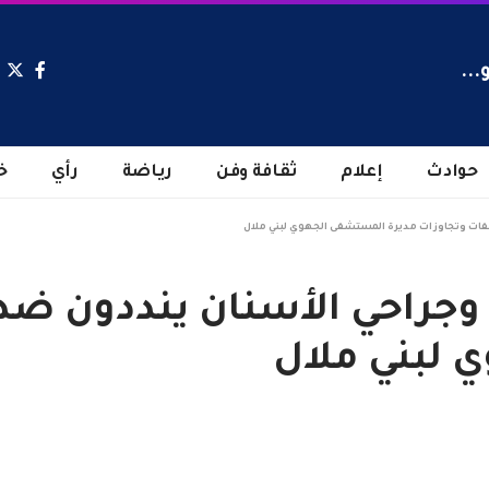
...
حوادث
إعلام
ثقافة وفن
رياضة
رأي
خ
سفات وتجاوزات مديرة المستشفى الجهوي لبني ملال
ة وجراحي الأسنان ينددون ض
 لبني ملال