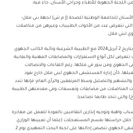
ن اللجنة الجهوية للأطباء وجراحي الأسنان، جاء فيه:
 الأسنان للجامعة الوطنية للصحة (إ م ش) لجهة بني ملال-
ت التي تتعرض عدد من الأخوات الطبيبات وغيرهن من مناضلات
ي لبني ملال.
إذ تذكر اللجنة الجهوية بمضمون بيانها التضامني بتاريخ 2 أبريل2024 مع الطبيبة الشرعية ونائبة الكاتب الجهوي
الت تتعرض لكل أنواع الاستفزازات والمضايقات المهنية والنقابية
الجهوي ومن يدور في فلكها، رغم اللقاءات والاتصالات
فعيلها، كأن إدارة المستشفى الجهوي لبني ملال خارج نفوذ
والتشهير والتضليل وسط المرتفقين والرأي العام؛ فإنها تندد
خوات المناضلات من مضايقات وتعسفات وفي مقدمتهن الطبيبة
والتي تتخذ طابعا تصاعديا.
سباب واهية وتوجيه إنذارين انتقاميين بالعودة للعمل عن مغادرة
 خلال حراستها بقسم المستعجلات (علما أن تعيينها الوزاري
الأصلي في مصلحة أخرى) بمراسلة مديرة المستشفى الجهوي تتضمن إحالتها على لجنة البحث التمهيدي يوم 2