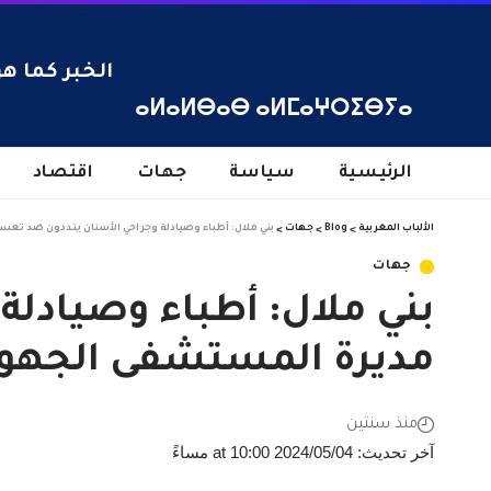
الخبر كما هو
ⴰⵍⴰⵍⴱⴰⴱ ⴰⵍⵎⴰⵖⵔⵉⴱⵢⴰ
الرئيسية
سياسة
جهات
اقتصاد
الألباب المغربية
>
Blog
>
جهات
>
بني ملال: أطباء وصيادلة وجراحي الأسنان ينددون ضد تع
جهات
بني ملال: أطباء وصيادل
مديرة المستشفى الجهوي
منذ سنتين
آخر تحديث: 2024/05/04 at 10:00 مساءً