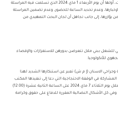
ماي 2024 وهي مراسلة تعسفية مليئة بالخروقات، أولها أن يوم الأربعاء 1 ماي 2024 الذي تسلمت فيه المراسلة
 لإخبارها، وعدم تحديد الساعة للحضور، وعدم تضمين المراسلة
ن يؤازرها، إلى جانب تجاهل أن لجان البحث التمهيدي من
بي للشغل ببني ملال تتعرضن بدورهن للاستفزازات والإقصاء
جهوي للأنكولوجيا.
ة وجراحي الاسنان (إ م ش) تعبر عن استنكارها الشديد لهذا
مشاركة في الوقفة الاحتجاجية التي دعا إلى تنفيذها المكتب
الإقليمي للجامعة الوطنية للصحة (إ م ش) لبني ملال يوم الثلاثاء 7 ماي 2024 على الساعة الثانية عشرة (12.00)
في كل الأشكال النضالية المقررة للدفاع على حقوق وكرامة