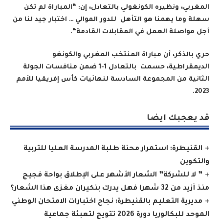
المغربي، ونظيره الكونغولي بالتعادل، إن: “المباراة لم تكن
سهلة وما يهمنا هو التأهل للدور الموالي … اختبار جيد لنا من
أجل مواصلة العمل في المقابلات القادمة
“
.
حري بالذكر، أن مباراة المنتخب المغربي والكونغو
الديمقراطية، حسمت بالتعادل 1-1 ضمن منافسات الجولة
الثانية من المجموعة السادسة لنهائيات كأس إفريقيا للأمم
2023.
قد يعجبك ايضا
القنيطرة: استمرار محنة طلبة المدرسة العليا للتربية
والتكوين
” لا للشركة” الشعار الأشهر على الإطلاق بواحة فجيج
منذ أزيد من 32 شهرا فهل يدرك بنكيران مغزى هذا الشعار؟
مديرية التعليم بالقنيطرة: نجاح اختبارات الامتحان الوطني
الموحد للبكالوريا دورة 2026 تتويج لتعبئة جماعية