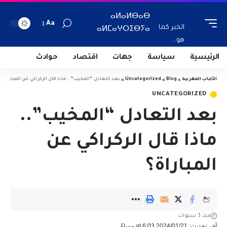
ⴰⵍⴰⵍⴱⴰⴱ
Aa
الخبر كما
ⴰⵍⵎⴰⵖⵔⵉⴱⵢⴰ
هو...
الرئيسية
سياسة
جهات
اقتصاد
حوادث
الألباب المغربية
>
Blog
>
Uncategorized
>
بعد التعادل “المخيب”.. ماذا قال الركراكي عن المباراة؟
UNCATEGORIZED
بعد التعادل “المخيب”..
ماذا قال الركراكي عن
المباراة؟
منذ 3 سنوات
آخر تحديث: 2024/01/21 at 6:03 مساءً