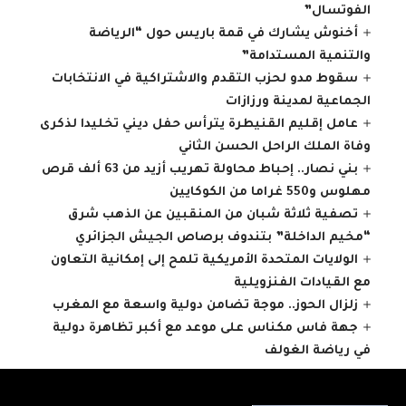
الفوتسال”
أخنوش يشارك في قمة باريس حول “الرياضة
والتنمية المستدامة”
سقوط مدو لحزب التقدم والاشتراكية في الانتخابات
الجماعية لمدينة ورزازات
عامل إقليم القنيطرة يترأس حفل ديني تخليدا لذكرى
وفاة الملك الراحل الحسن الثاني
بني نصار.. إحباط محاولة تهريب أزيد من 63 ألف قرص
مهلوس و550 غراما من الكوكايين
تصفية ثلاثة شبان من المنقبين عن الذهب شرق
“مخيم الداخلة” بتندوف برصاص الجيش الجزائري
الولايات المتحدة الأمريكية تلمح إلى إمكانية التعاون
مع القيادات الفنزويلية
زلزال الحوز.. موجة تضامن دولية واسعة مع المغرب
جهة فاس مكناس على موعد مع أكبر تظاهرة دولية
في رياضة الغولف