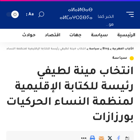
ⴰⵍⴰⵍⴱⴰⴱ
Aa
الخبر كما
ⴰⵍⵎⴰⵖⵔⵉⴱⵢⴰ
هو...
الرئيسية
سياسة
جهات
اقتصاد
حوادث
الألباب المغربية
>
Blog
>
سياسة
>
انتخاب مينة لطيفي رئيسة للكتابة الإقليمية لمنظمة النساء الحر
سياسة
انتخاب مينة لطيفي
رئيسة للكتابة الإقليمية
لمنظمة النساء الحركيات
بورزازات