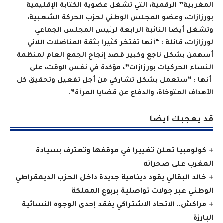
المغربية” الرقمية، التي تشغل عضوية الكتابة الإقليمية
بورزازات، وعضو المجلس الوطني لحزب الحركة الشعبية،
وتشغل أيضا النائبة الرابعة لرئيس المجلس الجماعي
لورزازات، قائلة
:
“أنها تفتخر كثيرا بثقة المناضلات اللائي
أسهمن بشكل ناجع وكبير قصد إنجاح الجمع العام لمنظمة
النساء الحركيات بورزازات”، مؤكدة في نفس الوقت، على
أنها
:
“ستعمل بشكل تشاركي من أجل تفعيل وتحقيق كل
الأهداف المتوخاة، والدفاع عن قضايا المرأة”
.
قد يعجبك ايضا
كولومبيا تعلن تغييرا في موقفها وتعترف بسيادة
المغرب على صحرائه
خالد البقالي يقود دينامية جديدة داخل الحزب الديمقراطي
الوطني عبر جولات تواصلية بربوع المملكة
مراكش.. الاتحاد الاشتراكي يفقد إحدى الوجوه النسائية
البارزة