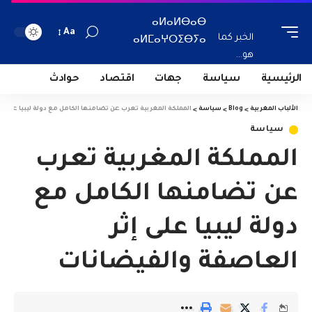
ⴰⵍⴰⵍⴱⴰⴱ
Aa
الخبر كما
ⴰⵍⵎⴰⵖⵔⵉⴱⵢⴰ
هو...
الرئيسية
سياسة
جهات
اقتصاد
حوادث
الألباب المغربية
>
Blog
>
سياسة
>
المملكة المغربية تعرب عن تضامنها الكامل مع دولة ليبيا على إ
سياسة
المملكة المغربية تعرب
عن تضامنها الكامل مع
دولة ليبيا على إثر
العاصفة والفيضانات