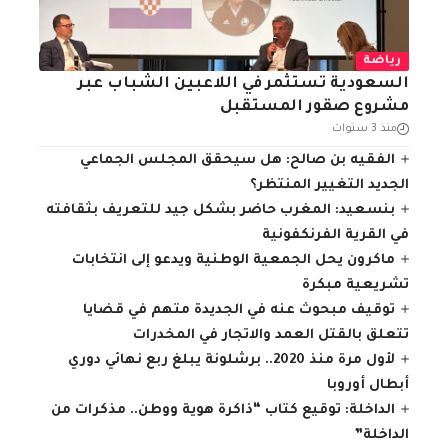
رياضة
السعودية تستثمر في اللاعبين الشباب عبر
مشروع صقور المستقبل
منذ 3 سنوات
الفقيه بن صالح: هل سيحقق المجلس الجماعي
الجديد التغيير المنتظر؟
بنسعيد: المغرب حاضر بشكل جيد للتعريف بثقافته
في القرية الفرنكفونية
ماكرون يحل الجمعية الوطنية ويدعو إلى انتخابات
تشريعية مبكرة
توقيف مبحوث عنه في الجديدة متهم في قضايا
تتعلق بالقتل العمد والاتجار في المخدرات
لأول مرة منذ 2020.. برشلونة يبلغ ربع نهائي دوري
أبطال أوروبا
الداخلة: توقيع كتاب “ذاكرة هوية ووطن.. مذكرات من
الداخلة”