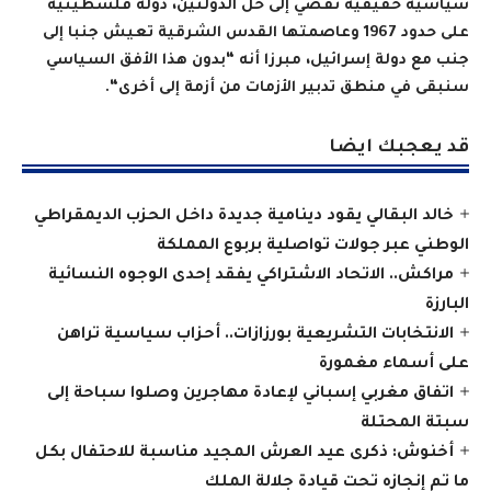
سياسية حقيقية تفضي إلى حل الدولتين، دولة فلسطينية
على حدود 1967 وعاصمتها القدس الشرقية تعيش جنبا إلى
جنب مع دولة إسرائيل، مبرزا أنه “بدون هذا الأفق السياسي
سنبقى في منطق تدبير الأزمات من أزمة إلى أخرى
“.
قد يعجبك ايضا
خالد البقالي يقود دينامية جديدة داخل الحزب الديمقراطي
الوطني عبر جولات تواصلية بربوع المملكة
مراكش.. الاتحاد الاشتراكي يفقد إحدى الوجوه النسائية
البارزة
الانتخابات التشريعية بورزازات.. أحزاب سياسية تراهن
على أسماء مغمورة
اتفاق مغربي إسباني لإعادة مهاجرين وصلوا سباحة إلى
سبتة المحتلة
أخنوش: ذكرى عيد العرش المجيد مناسبة للاحتفال بكل
ما تم إنجازه تحت قيادة جلالة الملك