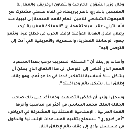
وقال وزير الشؤون الخارجية والتعاون الإفريقي والمغاربة
المقيمين بالخارج، ناصر بوريطة، في لقاء صحفي مشترك مع
المبعوث الشخصي للأمين العام للأمم المتحدة إلى ليبيا، عبد
الله باتيلي، عقب مباحثاتهما، إن “المملكة المغربية ترحب
بإعلان اتفاق الهدنة المؤقتة لوقف الحرب في قطاع غزة، وتثمن
جهود الوساطة القطرية، والمصرية، والأمريكية التي أدت إلى
التوصل إليه
“.
وأضاف بوريطة أن “المملكة المغربية ترحب بهذا المجهود
المهم الذي أفضى إلى التوصل إلى هذا الاتفاق الذي يمكن أن
يشكل لبنة أساسية للتفكير قدما في ما هو أهم، وهو وقف
إطلاق النار بشكل دائم ومراقبته
“.
وسجل الوزير، أن خفض التصعيد، وكما أكد على ذلك صاحب
الجلالة الملك محمد السادس في أكثر من مناسبة وآخرها
القمة العربية – الإسلامية الاستثنائية المشتركة في الرياض،
“أمر ضروري” للسماح بتقديم المساعدات الإنسانية والدخول
في مسلسل يؤدي إلى وقف دائم لإطلاق النار
.