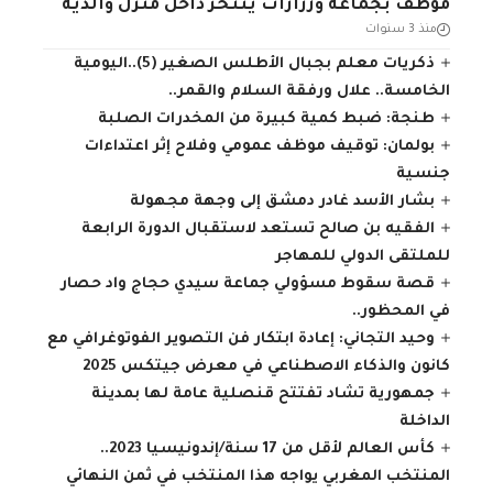
موظف بجماعة ورزازات ينتحر داخل منزل والديه
منذ 3 سنوات
ذكريات معلم بجبال الأطلس الصغير (5)..اليومية
الخامسة.. علال ورفقة السلام والقمر..
طنجة: ضبط كمية كبيرة من المخدرات الصلبة
بولمان: توقيف موظف عمومي وفلاح إثر اعتداءات
جنسية
بشار الأسد غادر دمشق إلى وجهة مجهولة
الفقيه بن صالح تستعد لاستقبال الدورة الرابعة
للملتقى الدولي للمهاجر
قصة سقوط مسؤولي جماعة سيدي حجاج واد حصار
في المحظور..
وحيد التجاني: إعادة ابتكار فن التصوير الفوتوغرافي مع
كانون والذكاء الاصطناعي في معرض جيتكس 2025
جمهورية تشاد تفتتح قنصلية عامة لها بمدينة
الداخلة
كأس العالم لأقل من 17 سنة/إندونيسيا 2023..
المنتخب المغربي يواجه هذا المنتخب في ثمن النهائي