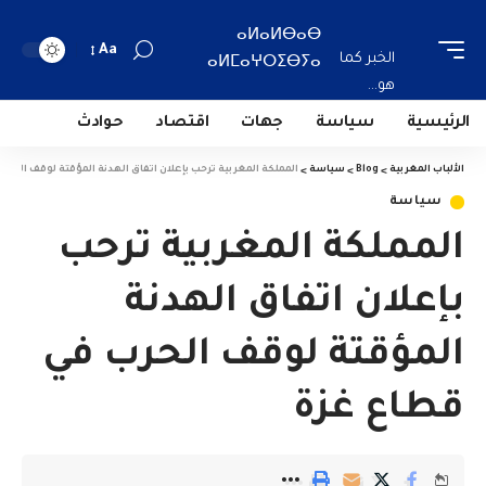
ⴰⵍⴰⵍⴱⴰⴱ
Aa
الخبر كما
ⴰⵍⵎⴰⵖⵔⵉⴱⵢⴰ
هو...
الرئيسية
سياسة
جهات
اقتصاد
حوادث
الألباب المغربية
>
Blog
>
سياسة
>
المملكة المغربية ترحب بإعلان اتفاق الهدنة المؤقتة لوقف الحر
سياسة
المملكة المغربية ترحب
بإعلان اتفاق الهدنة
المؤقتة لوقف الحرب في
قطاع غزة