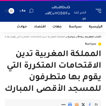
ⴰⵍⴰⵍⴱⴰⴱ
Aa
الخبر كما
ⴰⵍⵎⴰⵖⵔⵉⴱⵢⴰ
هو...
الرئيسية
سياسة
جهات
اقتصاد
حوادث
الألباب المغربية
>
Blog
>
سياسة
>
المملكة المغربية تدين الاقتحامات المتكررة التي يقوم بها متط
سياسة
المملكة المغربية تدين
الاقتحامات المتكررة التي
يقوم بها متطرفون
للمسجد الأقصى المبارك