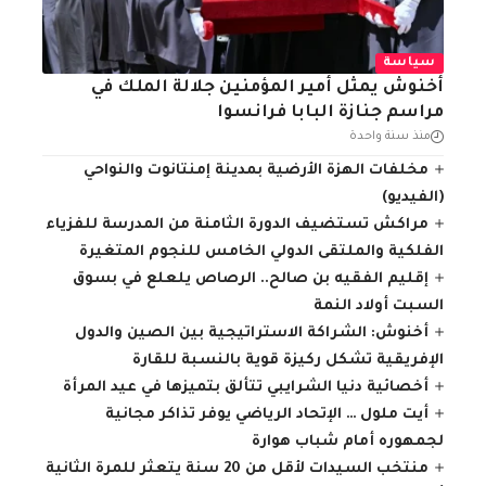
سياسة
أخنوش يمثل أمير المؤمنين جلالة الملك في
مراسم جنازة البابا فرانسوا
منذ سنة واحدة
مخلفات الهزة الأرضية بمدينة إمنتانوت والنواحي
(الفيديو)
مراكش تستضيف الدورة الثامنة من المدرسة للفزياء
الفلكية والملتقى الدولي الخامس للنجوم المتغيرة
إقليم الفقيه بن صالح.. الرصاص يلعلع في بسوق
السبت أولاد النمة
أخنوش: الشراكة الاستراتيجية بين الصين والدول
الإفريقية تشكل ركيزة قوية بالنسبة للقارة
أخصائية دنيا الشرايبي تتألق بتميزها في عيد المرأة
أيت ملول … الإتحاد الرياضي يوفر تذاكر مجانية
لجمهوره أمام شباب هوارة
منتخب السيدات لأقل من 20 سنة يتعثر للمرة الثانية