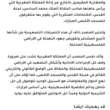
والمغاربة المقيمين بالخارج عن إدانة المملكة المغربية التي
يرأس عاهلها صاحب الجلالة الملك محمد السادس، لجنة
القدس، الاقتحامات المتكررة التي يقوم بها متطرفون
للمسجد الأقصى المبارك.
واعتبر المصدر ذاته، أن هذه التصرفات التصعيدية من شأنها
تأجيج المشاعر وتقويض جهود التهدئة في الأراضي
الفلسطينية المحتلة
.
وأكد نفس المصدر، أن المملكة المغربية تشدد على ضرورة
وقف كل الإجراءات الأحادية وأشكال التصعيد في الأراضي
الفلسطينية المحتلة، والحفاظ على الوضع القانوني والتاريخي
القائم في مدينة القدس والمسجد الأقصى، كما تؤكد على أن
نهج الحوار والمفاوضات هو السبيل الوحيد للوصول إلى حل
شامل ودائم للقضية الفلسطينية، على أساس قرارات
الشرعية الدولية ومبدأ حل الدولتين المتوافق عليه دوليا
.
قد يعجبك ايضا