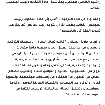
راشيد الطالبي العلمي، بمناسبة إعادة انتخابه رئيسا لمجلس
النواب.
ومما جاء في هذه البرقية .. “على إثر إعادة انتخابك رئيسا
لمجلس النواب، يطيب لنا أن نتوجه إليك بخالص تهانينا على
تجديد الثقة في شخصكم”.
وأضاف جلالة الملك .. “فالله تعالى نسأل أن يلهمك التوفيق
والسداد، في مواصلة العمل الجاد، بمعية كافة مكونات
مجلس النواب، من أجل نهوض الغرفة الأولى للبرلمان، في
انسجام مع مجلس المستشارين، بمهامها التشريعية
والرقابية والتقييمية، على أكمل وجه، وتعزيز مساهمتها،
بروح من المسؤولية العالية والتوافق البناء وتغليب الصالح
العام، في تفعيل ما أطلقناه من إصلاحات مجتمعية، وتنموية
كبرى، والدفاع عن المصالح والقضايا العادلة للوطن، وخدمة
المواطنين، وتخليق الحياة البرلمانية، ترسيخا للثقة في
المؤسسات المنتخبة”.