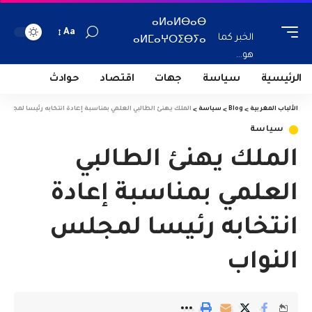
ⴰⵍⴰⵍⴱⴰⴱ
Aa
الخبر كما
ⴰⵍⵎⴰⵖⵔⵉⴱⵢⴰ
هو...
الرئيسية
سياسة
جهات
اقتصاد
حوادث
الألباب المغربية
>
Blog
>
سياسة
>
الملك يهنئ الطالبي العلمي بمناسبة إعادة انتخابه رئيسا لمجلس 
سياسة
الملك يهنئ الطالبي
العلمي بمناسبة إعادة
انتخابه رئيسا لمجلس
النواب