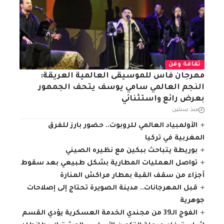
ثقافة وفن
مهرجان فاس للموسيقى العالمية العريقة:
النجم العالمي سامي يوسف يتحف الجمهور
بعرض رائع واستثنائي
منذ سنتين
الأولمبياد العالمي للروبوت.. حضور بارز للفرق
المغربية في تركيا
بوريطة يتباحث ببكين مع نظيره الصيني
تواصل العمليات المطارية بشكل طبيعي بعد سقوط
أجزاء من سقف القبة بمطار مراكش المنارة
قبل المهرجانات.. مدينة الصويرة تحتاج إلى إصلاحات
جوهرية
الفوج الـ39 من مجندي الخدمة العسكرية يؤدي القسم