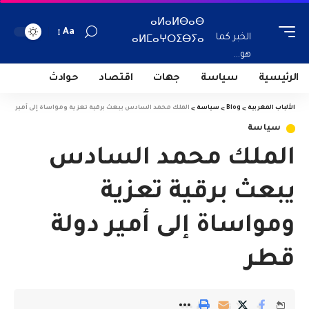
ⴰⵍⴰⵍⴱⴰⴱ
Aa
الخبر كما
ⴰⵍⵎⴰⵖⵔⵉⴱⵢⴰ
هو...
الرئيسية
سياسة
جهات
اقتصاد
حوادث
الألباب المغربية
>
Blog
>
سياسة
>
الملك محمد السادس يبعث برقية تعزية ومواساة إلى أمير دولة
سياسة
الملك محمد السادس
يبعث برقية تعزية
ومواساة إلى أمير دولة
قطر