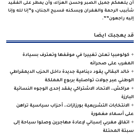
أن يلهمكم جميل الصبر وحسن العزاء، وأن يمطر على الفقيد
شآبيب الرحمة والغفران ويسكنه فسيح الجنان، و”إنا لله وإنا
إليه راجعون””.
قد يعجبك ايضا
كولومبيا تعلن تغييرا في موقفها وتعترف بسيادة
المغرب على صحرائه
خالد البقالي يقود دينامية جديدة داخل الحزب الديمقراطي
الوطني عبر جولات تواصلية بربوع المملكة
مراكش.. الاتحاد الاشتراكي يفقد إحدى الوجوه النسائية
البارزة
الانتخابات التشريعية بورزازات.. أحزاب سياسية تراهن
على أسماء مغمورة
اتفاق مغربي إسباني لإعادة مهاجرين وصلوا سباحة إلى
سبتة المحتلة