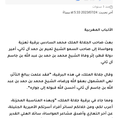
منذ 3 سنوات
آخر تحديث: 2023/07/24 at 5:33 مساءً
الألباب المغربية
بعث صاحب الجلالة الملك محمد السادس برقية تعزية
ومواساة إلى صاحب السمو الشيخ تميم بن حمد آل ثاني، أمير
دولة قطر، إثر وفاة الشيخ محمد بن حمد بن عبد الله بن جاسم
آل ثاني
.
وقال جلالة الملك، في هذه البرقية، “فقد علمت ببالغ التأثر،
نعي المشمول بعفو الله ورضاه، الشيخ محمد بن حمد بن عبد
الله بن جاسم آل ثاني، أحسن الله قبوله إلى جواره”.
ومما جاء في برقية جلالة الملك، “وبهذه المناسبة المحزنة،
أعرب لكم، ومن خلالكم لسائر أفراد أسرتكم الأميرية الجليلة،
عن أحر التعازي وأصدق مشاعر المواساة، سائلا العلي القدير