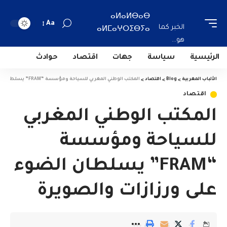
ⴰⵍⴰⵍⴱⴰⴱ
Aa
الخبر كما
ⴰⵍⵎⴰⵖⵔⵉⴱⵢⴰ
هو...
الرئيسية
سياسة
جهات
اقتصاد
حوادث
الألباب المغربية
>
Blog
>
اقتصاد
>
المكتب الوطني المغربي للسياحة ومؤسسة “FRAM” يسلطان الضوء على ورزازات والصويرة
اقتصاد
المكتب الوطني المغربي
للسياحة ومؤسسة
“FRAM” يسلطان الضوء
على ورزازات والصويرة