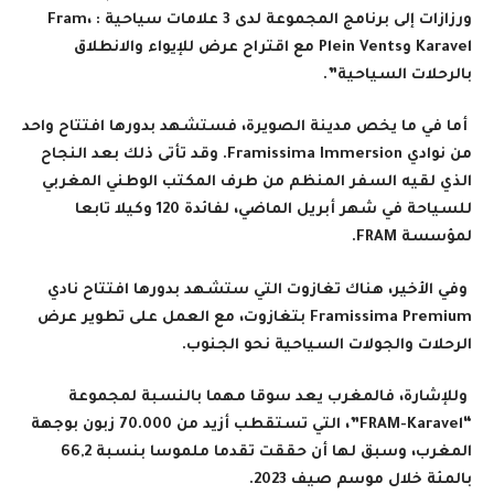
ورزازات إلى برنامج المجموعة لدى 3 علامات سياحية
: Fram
،
Karavel
و
Plein Vents
مع اقتراح عرض للإيواء والانطلاق
بالرحلات السياحية”.
أما في ما يخص مدينة الصويرة، فستشهد بدورها افتتاح واحد
من نوادي
Framissima Immersion.
وقد تأتى ذلك بعد النجاح
الذي لقيه السفر المنظم من طرف المكتب الوطني المغربي
للسياحة في شهر أبريل الماضي، لفائدة 120 وكيلا تابعا
لمؤسسة
FRAM.
وفي الأخير، هناك تغازوت التي ستشهد بدورها افتتاح نادي
Framissima Premium
بتغازوت، مع العمل على تطوير عرض
الرحلات والجولات السياحية نحو الجنوب
.
وللإشارة، فالمغرب يعد سوقا مهما بالنسبة لمجموعة
“FRAM-Karavel”
، التي تستقطب أزيد من 70.000 زبون بوجهة
المغرب، وسبق لها أن حققت تقدما ملموسا بنسبة 66,2
بالمئة خلال موسم صيف 2023
.