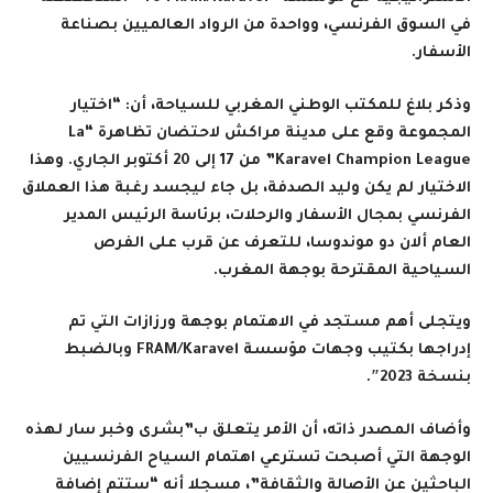
في السوق الفرنسي، وواحدة من الرواد العالميين بصناعة
الأسفار.
وذكر بلاغ للمكتب الوطني المغربي للسياحة، أن: “اختيار
المجموعة وقع على مدينة مراكش لاحتضان تظاهرة
“La
Karavel Champion League”
من 17 إلى 20 أكتوبر الجاري. وهذا
الاختيار لم يكن وليد الصدفة، بل جاء ليجسد رغبة هذا العملاق
الفرنسي بمجال الأسفار والرحلات، برئاسة الرئيس المدير
العام ألان دو موندوسا، للتعرف عن قرب على الفرص
السياحية المقترحة بوجهة المغرب.
ويتجلى أهم مستجد في الاهتمام بوجهة ورزازات التي تم
إدراجها بكتيب وجهات مؤسسة
FRAM/Karavel
وبالضبط
بنسخة 2023″.
وأضاف المصدر ذاته، أن الأمر يتعلق ب”بشرى وخبر سار لهذه
الوجهة التي أصبحت تسترعي اهتمام السياح الفرنسيين
الباحثين عن الأصالة والثقافة”، مسجلا أنه “ستتم إضافة