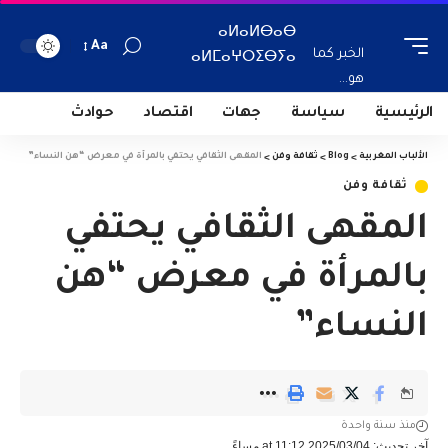
ⴰⵍⴰⵍⴱⴰⴱ
Aa
الخبر كما
ⴰⵍⵎⴰⵖⵔⵉⴱⵢⴰ
هو...
الرئيسية
سياسة
جهات
اقتصاد
حوادث
الألباب المغربية
>
Blog
>
ثقافة وفن
>
المقهى الثقافي يحتفي بالمرأة في معرض “هن النساء”
ثقافة وفن
المقهى الثقافي يحتفي
بالمرأة في معرض “هن
النساء”
منذ سنة واحدة
آخر تحديث: 2025/03/04 at 11:12 مساءً