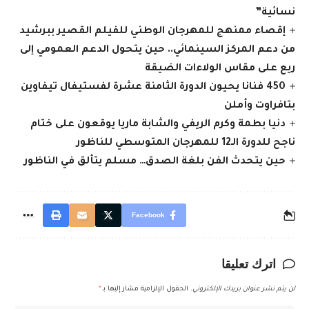
نسائية”
إقصاء ممنهج للمهرجان الوطني للفيلم القصير ببرشيد
من دعم المركز السينمائي.. حين يتحول الدعم العمومي إلى
ريع على مقاس الولاءات الضيقة
450 فنانا يحيون الدورة الثامنة عشرة لفستيفال تيفاوين
بتافراوت وأملن
دنيا بطمة وكرم الريفي والشابة ماريا يوقعون على ختام
ناجح للدورة الـ12 للمهرجان المتوسطي للناظور
حين يتحدث الفن بلغة الصدق… مسلم يتألق في الناظور
Facebook
اترك تعليقا
لن يتم نشر عنوان بريدك الإلكتروني.
الحقول الإلزامية مشار إليها بـ
*