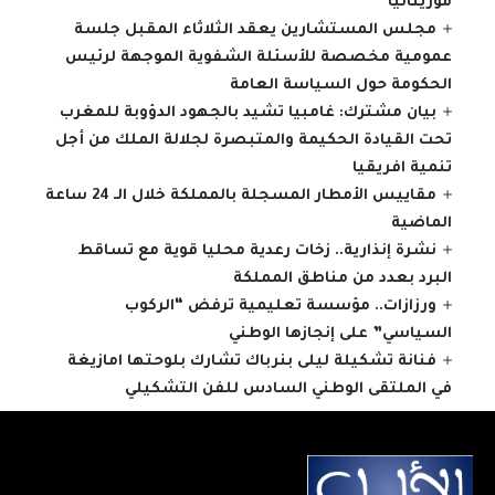
موريتانيا
مجلس المستشارين يعقد الثلاثاء المقبل جلسة
عمومية مخصصة للأسئلة الشفوية الموجهة لرئيس
الحكومة حول السياسة العامة
بيان مشترك: غامبيا تشيد بالجهود الدؤوبة للمغرب
تحت القيادة الحكيمة والمتبصرة لجلالة الملك من أجل
تنمية افريقيا
مقاييس الأمطار المسجلة بالمملكة خلال الـ 24 ساعة
الماضية
نشرة إنذارية.. زخات رعدية محليا قوية مع تساقط
البرد بعدد من مناطق المملكة
ورزازات.. مؤسسة تعليمية ترفض “الركوب
السياسي” على إنجازها الوطني
فنانة تشكيلة ليلى بنرباك تشارك بلوحتها امازيغة
في الملتقى الوطني السادس للفن التشكيلي