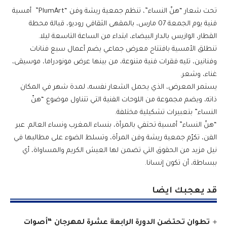
تحت شعار “هنّ النساء”، تنظم جمعية ريشة وفن “PlumArt” أمسية
فنية يوم الجمعة 07 مارس، بالمقهى الثقافي روديو، قبالة محطة
القطار، الوازيس بالدار البيضاء، ابتداء من الساعة التاسعة ليلا.
تنطلق الأمسية بافتتاح معرض جماعي يضم أعمال سبع فنانات
وفنانين، تليه فقرات فنية متنوعة، من بينها عرض مونودراما، موسيقى،
غناء، وشعر.
يستمر المعرض، الذي يحمل الشعار نفسه، لمدة شهر في المكان
ذاته، ويضم مجموعة من اللوحات الفنية التي تتناول موضوع “هنّ
النساء” بتعبيرات تشكيلية مختلفة.
“هنّ النساء” أمسية تحتفي بالمرأة، بنساء المغرب ونساء العالم. عبر
الفن، تكرّم جمعية ريشة وفن المرأة، وتسلط الضوء على مطالبها في
نيل مزيد من الحقوق التي تضمن لها العيش الكريم والمساواة، أي
ببساطة، أن تكون إنسانا.
قد يعجبك ايضا
تطوان تحتضن الدورة الرابعة عشرة لمهرجان “أصوات