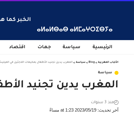
الخبر كما هو
ⴰⵍⴰⵍⴱⴰⴱ ⴰⵍⵎⴰⵖⵔⵉⴱⵢⴰ
الرئيسية
سياسة
جهات
اقتصاد
الألباب المغربية
>
Blog
>
سياسة
>
المغرب يدين تجنيد الأطفال بمخيمات اللاجئين في الميل
سياسة
المغرب يدين تجنيد الأط
منذ 3 سنوات
آخر تحديث: 2023/05/19 at 1:23 مساءً