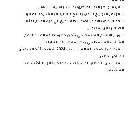
الخامسة
فرنسوا هولاند: الماكرونية السياسية.. انتهت
مؤتمر ميونيخ للأمن يفتتح فعالياته بمشاركة المغرب
جمعية صداقة ورياضة تنظم دوري في كرة القدم لفئات
الصغار بابن سليمان
وزير الإعلام الفلسطيني يثمن جهود جلالة الملك لدعم
الشعب الفلسطيني ونصرة قضاياه العادلة
منظمة الصحة العالمية: سنة 2024 شهدت 17 حالة تفش
لأمراض خطيرة
مقاييس الأمطار المسجلة بالمملكة خلال الـ 24 ساعة
الماضية