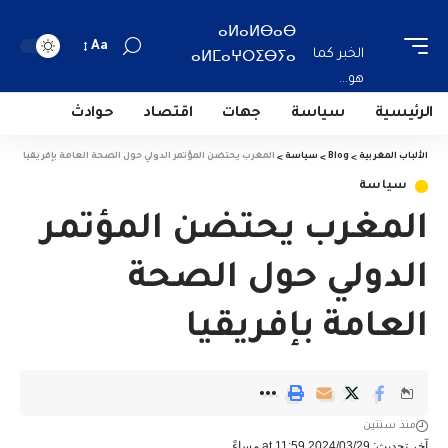
ⴰⵍⴰⵍⴱⴰⴱ
Aa
الخبر كما
ⴰⵍⵎⴰⵖⵔⵉⴱⵢⴰ
هو...
الرئيسية
سياسة
جهات
اقتصاد
حوادث
الألباب المغربية
>
Blog
>
سياسة
>
المغرب يحتضن المؤتمر الدولي حول الصحة العامة بإفريقيا
سياسة
المغرب يحتضن المؤتمر
الدولي حول الصحة
العامة بإفريقيا
منذ سنتين
آخر تحديث: 2024/03/29 at 11:59 مساءً