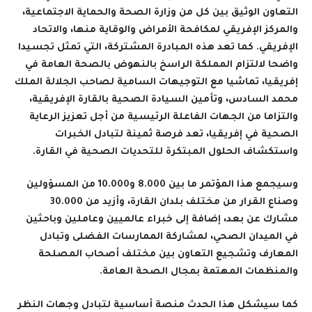
التعاون الوثيق بين كل من وزارة الصحة والحماية الاجتماعية،
والمركز الإفريقي لمكافحة الأمراض والوقاية منها، والاتحاد
الإفريقي. كما تعد هذه المبادرة المشتركة، التي تمثل تجسيدا
واضحا لالتزام المملكة الراسخ بالنهوض بالصحة العامة في
إفريقيا، تماشيا مع التوجيهات السامية لصاحب الجلالة الملك
محمد السادس، وتأمين السيادة الصحية بالقارة الإفريقية،
والتزاما من الجهات الفاعلة الرئيسية من أجل تعزيز الرعاية
الصحية في إفريقيا، تعد فرصة ثمينة لتبادل الخبرات
واستكشاف الحلول المبتكرة للتحديات الصحية في القارة
.
وسيجمع هذا المؤتمر ما بين 8.000 و10.000 من المسؤولين
وصناع القرار من مختلف بلدان القارة، وأزيد من 30.000
مشارك عن بعد، إضافة إلى خبراء عالميين وعاملين وباحثين
في الميدان الصحي، لمشاركة الممارسات الفضلى وتبادل
المعارف وتشجيع التعاون بين مختلف أصحاب المصلحة
والمنظمات المهتمة بمجال الصحة العامة
.
كما سيشكل هذا الحدث منصة أساسية لتبادل وجهات النظر