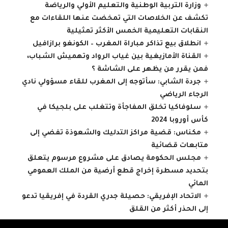
وزارة التربية الوطنية والتعليم الأولي والرياضة
تكشف عن الخلاصات التي تمخضت عنها اللقاءات مع
النقابات التعليمية الخمس الأكثر تمثيلية
انطلاق بيع تذاكر مباراة المغرب – الكونغو برازافيل
القناة الأمازيغية بين غياب الرواد وتهميش الشباب،
فمن يقرر من يظهر على الشاشة ؟
جردة الشابي: سأتوجه إلى المغرب للقاء مسؤولي نادي
الرجاء الرياضي
سلوفاكيا تخلق المفاجأة وتتغلب على بلجيكا في
كأس أوروبا 2024
مكناس: قضية مراكز التدليك والشعوذة تفضي إلى
متابعات قضائية
مجلس الحكومة يصادق على مشروع مرسوم يتعلق
بتحديد مسطرة إخراج قطع أرضية من الملك العمومي
المائي
الاتحاد الإفريقي: حصيلة جدري القردة في إفريقيا تدعو
إلى الحذر أكثر من القلق