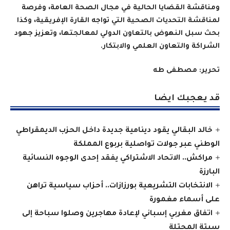
ومناقشة القضايا الحالية في مجال الصحة العامة، وفرصة
لمناقشة التحديات الصحية التي تواجه القارة الإفريقية، وكذا
بحث سبل النهوض بالتعاون الدولي لمعالجتها، وتعزيز جهود
الشراكة والتعاون العلمي والابتكار
.
تحرير: مصطفى طه
قد يعجبك ايضا
خالد البقالي يقود دينامية جديدة داخل الحزب الديمقراطي
الوطني عبر جولات تواصلية بربوع المملكة
مراكش.. الاتحاد الاشتراكي يفقد إحدى الوجوه النسائية
البارزة
الانتخابات التشريعية بورزازات.. أحزاب سياسية تراهن
على أسماء مغمورة
اتفاق مغربي إسباني لإعادة مهاجرين وصلوا سباحة إلى
سبتة المحتلة