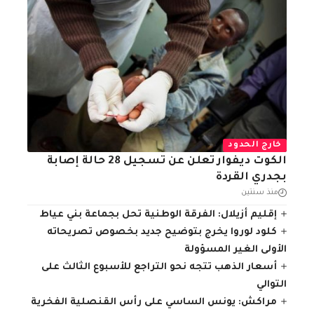
خارج الحدود
الكوت ديفوار تعلن عن تسجيل 28 حالة إصابة
بجدري القردة
منذ سنتين
إقليم أزيلال: الفرقة الوطنية تحل بجماعة بني عياط
كلود لوروا يخرج بتوضيح جديد بخصوص تصريحاته
الأولى الغير المسؤولة
أسعار الذهب تتجه نحو التراجع للأسبوع الثالث على
التوالي
مراكش: يونس الساسي على رأس القنصلية الفخرية