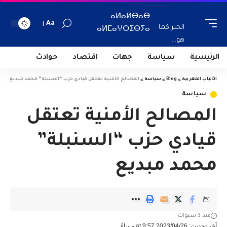
ⴰⵍⴰⵍⴱⴰⴱ
Aa
الخبر كما
ⴰⵍⵎⴰⵖⵔⵉⴱⵢⴰ
هو...
الرئيسية
سياسة
جهات
اقتصاد
حوادث
الألباب المغربية
>
Blog
>
سياسة
>
المصالح الأمنية تعتقل قيادي حزب “السنبلة” محمد مبديع
سياسة
المصالح الأمنية تعتقل
قيادي حزب “السنبلة”
محمد مبديع
منذ 3 سنوات
آخر تحديث: 2023/04/26 at 9:57 مساءً