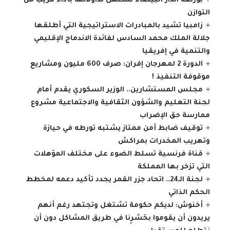
بورصة الدار البيضاء تستهل تداولاتها بأداء قريب من
التوازن
زامبيا تشيد بالمبادرات الاستراتيجية التي أطلقها
جلالة الملك محمد السادس لفائدة الاندماج الإقليمي
والتنمية في إفريقيا
الدورة 2 لمهرجان إفران: صرف 600 مليون ومشاريع
موقوفة التنفيذ !
مجلس المستشارين.. الوزير السكوري يقدم أمام
لجنة التعليم والشؤون الثقافية والاجتماعية مشروع
ممارسة حق الإضراب
توقيف ضابط أمن ممتاز يشتبه تورطه في حيازة
وتهريب المخدرات بمراكش
قناة فرنسية تسلط الضوء على مختلف المؤهلات
التي تزخر بها المملكة
لجنة الـ24.. اتحاد جزر القمر يجدد تأكيد دعمه لمخطط
الحكم الذاتي
أخنوش: لديكم حكومة تشتغل وتجتهد رغم أنهم
يريدون أن يقوموا بحَشرِنا في طريق المشاكل دون أن