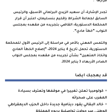
قرارها
”.
تجدر الإشارة، أن
سعيد الزيدي البرلماني الأسبق، والرئيس
السابق لجماعة الشراط بإقليم بنسليمان، اعتبر أن قرار
المحكمة الدستورية، القاضي بتجريده من مقعده بمجلس
النواب، “خطأ مادي”.
والتمس المعني بالأمر في مراسلة إلى الرئيس الأول للمحكمة
الدستورية، تحمل تاريخ 4 يناير 2024، “إصلاح الخطأ المادي
واتخاذ المتعين” بشأن تجريده من مقعده بمجلس النواب
الصادر الأربعاء 3 يناير 2024.
قد يعجبك ايضا
كولومبيا تعلن تغييرا في موقفها وتعترف بسيادة
المغرب على صحرائه
خالد البقالي يقود دينامية جديدة داخل الحزب الديمقراطي
الوطني عبر جولات تواصلية بربوع المملكة