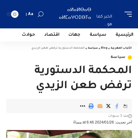
ⴰⵍⴰⵍⴱⴰⴱ
Aa
الخبر كما
ⴰⵍⵎⴰⵖⵔⵉⴱⵢⴰ
هو...
الرئيسية
سياسة
جهات
اقتصاد
حوادث
الألباب المغربية
>
Blog
>
سياسة
>
المحكمة الدستورية ترفض طعن الزيدي
سياسة
المحكمة الدستورية
ترفض طعن الزيدي
منذ 3 سنوات
آخر تحديث: 2024/01/26 at 6:46 مساءً