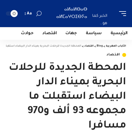
ⴰⵍⴰⵍⴱⴰⴱ
Aa
الخبر كما
ⴰⵍⵎⴰⵖⵔⵉⴱⵢⴰ
هو...
الرئيسية
سياسة
جهات
اقتصاد
حوادث
الألباب المغربية
>
Blog
>
اقتصاد
>
المحطة الجديدة للرحلات البحرية بميناء الدار البيضاء استقبلت ما مجموعه 93 ألف
اقتصاد
المحطة الجديدة للرحلات
البحرية بميناء الدار
البيضاء استقبلت ما
مجموعه 93 ألف و970
مسافرا