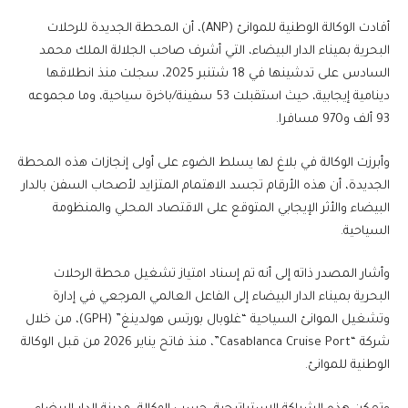
أفادت الوكالة الوطنية للموانئ (ANP)، أن المحطة الجديدة للرحلات
البحرية بميناء الدار البيضاء، التي أشرف صاحب الجلالة الملك محمد
السادس على تدشينها في 18 شتنبر 2025، سجلت منذ انطلاقها
دينامية إيجابية، حيث استقبلت 53 سفينة/باخرة سياحية، وما مجموعه
93 ألف و970 مسافرا.
وأبرزت الوكالة في بلاغ لها يسلط الضوء على أولى إنجازات هذه المحطة
الجديدة، أن هذه الأرقام تجسد الاهتمام المتزايد لأصحاب السفن بالدار
البيضاء والأثر الإيجابي المتوقع على الاقتصاد المحلي والمنظومة
السياحية.
وأشار المصدر ذاته إلى أنه تم إسناد امتياز تشغيل محطة الرحلات
البحرية بميناء الدار البيضاء إلى الفاعل العالمي المرجعي في إدارة
وتشغيل الموانئ السياحية “غلوبال بورتس هولدينغ” (GPH)، من خلال
شركة “Casablanca Cruise Port”، منذ فاتح يناير 2026 من قبل الوكالة
الوطنية للموانئ.