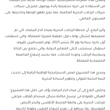
وتمكن هذه الشراكة الاستراتيجية، حسب الوكالة، مدينة الدار البيضاء
من الاستفادة من خبرة تشغيلية رائدة ووصول مميز إلى شبكات
شركات الرحلات البحرية العالمية، مما يعزز ظهور الوجهة وجاذبيتها على
المستوى العالمي.
وأبرز البلاغ، أن محطة الرحلات البحرية بميناء الدار البيضاء، التي تم
تصميمها لتشكل بوابة دخول حقيقية متميزة للمملكة، والتي استقبلت
أول باخرة سياحية يوم 26 شتنبر 2025، توفر للمسافرين ظروف
استقبال تستتجيب لأعلى المعايير الدولية، والتي تجمع بين الراحة
وسلاسة الرحلات وجودة الخدمات، مما يجسد إشعاع العاصمة
الاقتصادية للمملكة.
ويندرج هذا المشروع ضمن الاستراتيجية الوطنية الرامية إلى تحديث
البنية التحتية للموانئ وتطوير السياحة البحرية.
وخلص البلاغ إلى أن ميناء الدار البيضاء يؤكد من خلال هذا المشروع
الهيكلي طموحه في ترسيخ مكانته بشكل مستدام كقطب مرجعي
للرحلات البحرية على واجهة المحيط الأطلسي والبحر الأبيض
المتوسط، بما يساهم في تعزيز إشعاع المغرب وتقوية جاذبيته