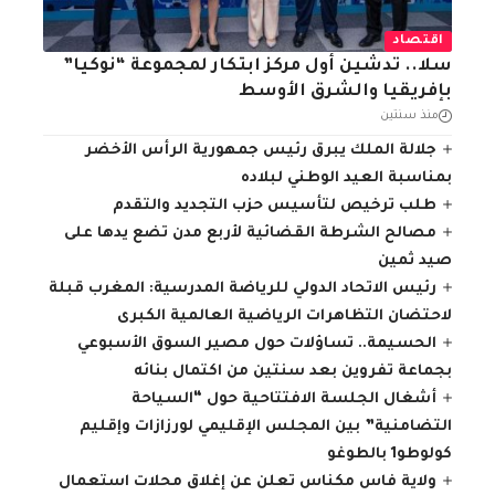
اقتصاد
سلا.. تدشين أول مركز ابتكار لمجموعة “نوكيا”
بإفريقيا والشرق الأوسط
منذ سنتين
جلالة الملك يبرق رئيس جمهورية الرأس الأخضر
بمناسبة العيد الوطني لبلاده
طلب ترخيص لتأسيس حزب التجديد والتقدم
مصالح الشرطة القضائية لأربع مدن تضع يدها على
صيد ثمين
رئيس الاتحاد الدولي للرياضة المدرسية: المغرب قبلة
لاحتضان التظاهرات الرياضية العالمية الكبرى
الحسيمة.. تساؤلات حول مصير السوق الأسبوعي
بجماعة تفروين بعد سنتين من اكتمال بنائه
أشغال الجلسة الافتتاحية حول “السياحة
التضامنية” بين المجلس الإقليمي لورزازات وإقليم
كولوطو1 بالطوغو
ولاية فاس مكناس تعلن عن إغلاق محلات استعمال