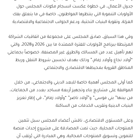
جدول الأعمال، في خطوة عكست انسجام مكونات المجلس حول
الأولويات التنموية التي ينتظرها المواطنون، خاصة في ما يتعلق بفك
العزلة، وتقوية البنيات التحتية، ودعم الجوانب الاجتماعية والاقتصادية.
وفي هذا السياق، صادق المجلس على مجموعة من اتفاقيات الشراكة
المرتبطة ببرنامج الأولويات للفترة الممتدة ما بين 2026 و2028، والتي
تهم تأهيل عدد من المسالك والطرق غير المصنفة، خصوصاً بجماعتي
“أولاد نجاع وأولاد زمام،” وذلك بهدف تحسين شروط التنقل وربط
المناطق القروية بمحيطها الاقتصادي والاجتماعي.
كما أولى المجلس أهمية خاصة للبعد الديني والاجتماعي، من خلال
الموافقة على مشاريع بناء وتجهيز أربعة مساجد بعدد من الجماعات،
من بينها” بني موسى” و”أولاد ناصر” “وأولاد زمام”، في إطار تعزيز
البنيات الدينية وتقريب الخدمات من الساكنة.
وعلى المستوى الاقتصادي، ناقش أعضاء المجلس سبل تثمين
المنتوجات المحلية، حيث تمت المصادقة على مشروع إحداث منصة
للتموين وتسويق المنتوجات المجالية، وهي المبادرة التي يُرتقب أن