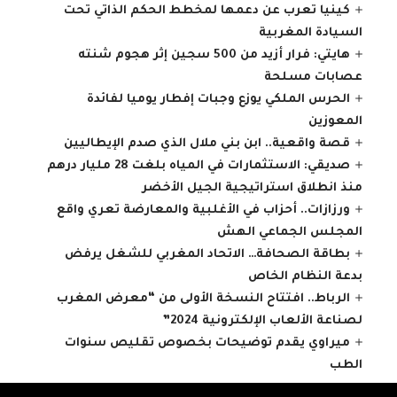
كينيا تعرب عن دعمها لمخطط الحكم الذاتي تحت
السيادة المغربية
هايتي: فرار أزيد من 500 سجين إثر هجوم شنته
عصابات مسلحة
الحرس الملكي يوزع وجبات إفطار يوميا لفائدة
المعوزين
قصة واقعية.. ابن بني ملال الذي صدم الإيطاليين
صديقي: الاستثمارات في المياه بلغت 28 مليار درهم
منذ انطلاق استراتيجية الجيل الأخضر
ورزازات.. أحزاب في الأغلبية والمعارضة تعري واقع
المجلس الجماعي الهش
بطاقة الصحافة… الاتحاد المغربي للشغل يرفض
بدعة النظام الخاص
الرباط.. افتتاح النسخة الأولى من “معرض المغرب
لصناعة الألعاب الإلكترونية 2024”
ميراوي يقدم توضيحات بخصوص تقليص سنوات
الطب