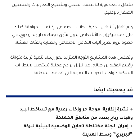
تشكل دفعة قوية للاقتصاد المحلي وتشجيع التعاونيات والمنتجين
الصغار بالإقليم.
ولم تغفل أشغال الدورة الجانب الاجتماعي، إذ تمت الموافقة كذلك
على دعم مركز إيواء الأشخاص بدون مأوى بجماعة دار ولد زيدوح، في
خطوة تروم تعزيز آليات التكافل الاجتماعي والعناية بالفئات الهشة.
وتعكس هذه المشاريع التوجه المتزايد نحو إرساء تنمية ترابية متوازنة
بإقليم الفقيه بن صالح، عبر تنزيل برامج عملية تستجيب لانتظارات
الساكنة وتواكب التحولات التنموية التي تعرفها المنطقة.
قد يعجبك ايضا
نشرة إنذارية: موجة حر وزخات رعدية مع تساقط البرد
وهبات رياح بعدد من مناطق المملكة
إفران: لجنة مختلطة تعاين الوضعية البيئية لبركة
“لابريري” وسط المدينة