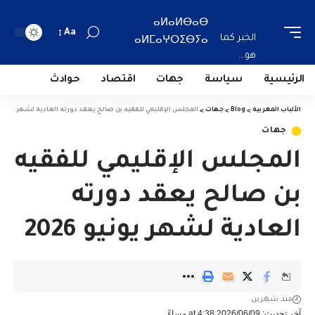
ⴰⵍⴰⵍⴱⴰⴱ
Aa
الخبر كما
ⴰⵍⵎⴰⵖⵔⵉⴱⵢⴰ
هو...
الرئيسية
سياسة
جهات
اقتصاد
حوادث
الألباب المغربية
>
Blog
>
جهات
>
المجلس الإقليمي للفقيه بن صالح يعقد دورته العادية لشهر يونيو 2026
جهات
المجلس الإقليمي للفقيه
بن صالح يعقد دورته
العادية لشهر يونيو 2026
منذ شهرين
آخر تحديث: 2026/06/09 at 4:38 مساءً