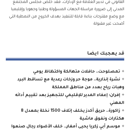
القانوني في تدبير العلاقة مع الإدارات، فقد خلص مجلس المجتمع
المدني إلى ضرورة مراسلة الجهات المسؤولة وطنيا وجهويا وإقليميا
مع وضع مقترحات بناءة قابلة للتنفيذ بهدف الخروج من النمطية التي
أضحت غير مقبولة.
قد يعجبك ايضا
تمصلوحت.. حافلات متهالكة واكتظاظ يومي
نشرة إنذارية.. موجة حر وزخات رعدية مع تساقط البرد
وهبات رياح بعدد من مناطق المملكة
إفران: إعفاء المدير للإقليمي للتجهيز بعد تقييم أدائه
المهني
زاكورة.. حريق أكدز يخلف إتلاف 1500 نخلة بمعدل 8
هكتارات ونفوق ماشية
موسم أبي زكريا يحيى أمغار… خلف الأضواء رجال صنعوا