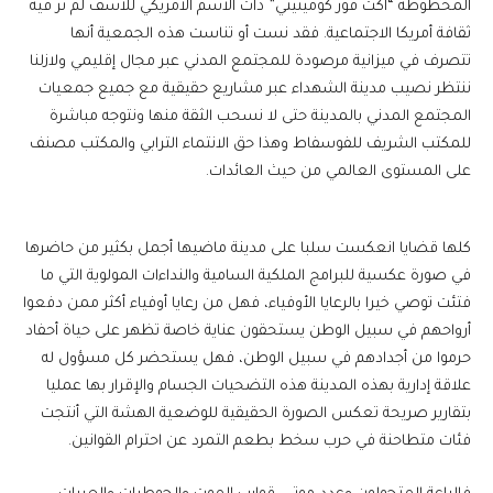
المحظوظة “اكت فور كومينيتي” ذات الاسم الأمريكي للأسف لم نر فيه
ثقافة أمريكا الاجتماعية. فقد نست أو تناست هذه الجمعية أنها
تتصرف في ميزانية مرصودة للمجتمع المدني عبر مجال إقليمي ولازلنا
ننتظر نصيب مدينة الشهداء عبر مشاريع حقيقية مع جميع جمعيات
المجتمع المدني بالمدينة حتى لا نسحب الثقة منها ونتوجه مباشرة
للمكتب الشريف للفوسفاط وهذا حق الانتماء الترابي والمكتب مصنف
على المستوى العالمي من حيث العائدات.
كلها قضايا انعكست سلبا على مدينة ماضيها أجمل بكثير من حاضرها
في صورة عكسية للبرامج الملكية السامية والنداءات المولوية التي ما
فتئت توصي خيرا بالرعايا الأوفياء، فهل من رعايا أوفياء أكثر ممن دفعوا
أرواحهم في سبيل الوطن يستحقون عناية خاصة تظهر على حياة أحفاد
حرموا من أجدادهم في سبيل الوطن، فهل يستحضر كل مسؤول له
علاقة إدارية بهذه المدينة هذه التضحيات الجسام والإقرار بها عمليا
بتقارير صريحة تعكس الصورة الحقيقية للوضعية الهشة التي أنتجت
فئات متطاحنة في حرب سخط بطعم التمرد عن احترام القوانين.