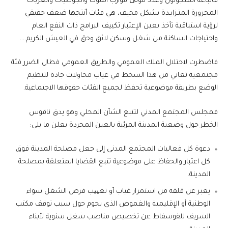
فالباعة المتجولون وعدد موتی قوارب الموت والجوطيات والعربات
المجرورة المتـزايـدة بشكل مخيف، هي فئات أنتجها ضعف حقيقي
لرؤية استباقية تأخذ بعين الإعتبار تكييف البرامج ذات النفع العام
واحتياجات الساكنة من شغل وسكن لائق وحق في العيش الكريم….
فاضطرت لاحتلال الملك العمومي والطريق العمومي فطال الضرر فئة
مجتمعية تعاني من هذا السخط في غياب محاولات جادة لتنظيم
الوضع بطريقة موضوعية تحفظ لجميع الفئات حقوقها الاجتماعية.
فمجلس المجتمع المدني لتتبع الشأن المحلي وهو يدق ناقوس
الخطر حول وضعية المدينة المرئية بالعين المجردة يعلن ما يلي:
دعوة كل فعاليات المجتمع المدني إلى جعل مصلحة المدينة فوق
كل اعتبار والحفاظ على موضوعية تتبع القضايا المتعلقة بمصلحة
المدينة.
يعبر عن قلقه من استمرار غياب أو تغییب فرص الشغل سواء
الوطنية أو الإقليمية والغموض الذي يحوم حول سبب توقف مكتب
الشريف للفوسفاط عن تخصيص مناصب شغل سنوية لأبناء