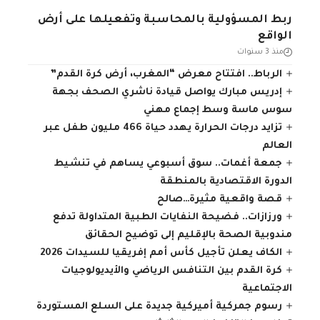
ربط المسؤولية بالمحاسبة وتفعيلها على أرض
الواقع
منذ 3 سنوات
الرباط.. افتتاح معرض “المغرب، أرض كرة القدم”
إدريس مبارك يواصل قيادة ناشري الصحف بجهة
سوس ماسة وسط إجماع مهني
تزايد درجات الحرارة يهدد حياة 466 مليون طفل عبر
العالم
جمعة أغمات.. سوق أسبوعي يساهم في تنشيط
الدورة الاقتصادية بالمنطقة
قصة واقعية مثيرة…صالح
ورزازات.. فضيحة النفايات الطبية المتداولة تدفع
مندوبية الصحة بالإقليم إلى توضيح الحقائق
الكاف يعلن تأجيل كأس أمم إفريقيا للسيدات 2026
كرة القدم بين التنافس الرياضي والأيديولوجيات
الاجتماعية
رسوم جمركية أميركية جديدة على السلع المستوردة