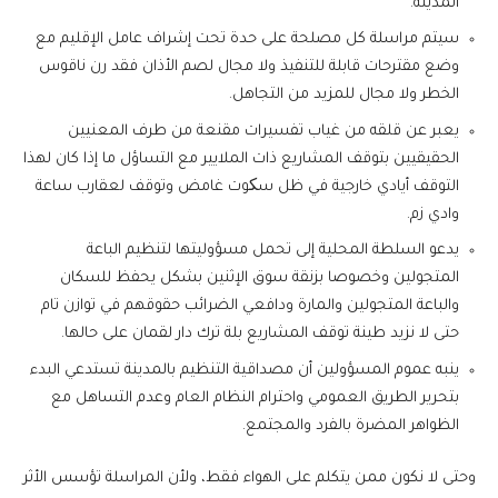
المدينة.
سيتم مراسلة كل مصلحة على حدة تحت إشراف عامل الإقليم مع
وضع مقترحات قابلة للتنفيذ ولا مجال لصم الأذان فقد رن ناقوس
الخطر ولا مجال للمزيد من التجاهل.
يعبر عن قلقه من غياب تفسيرات مقنعة من طرف المعنيين
الحقيقيين بتوقف المشاريع ذات الملايير مع التساؤل ما إذا كان لهذا
التوقف أيادي خارجية في ظل سکوت غامض وتوقف لعقارب ساعة
وادي زم.
يدعو السلطة المحلية إلى تحمل مسؤوليتها لتنظيم الباعة
المتجولين وخصوصا بزنقة سوق الإثنين بشكل يحفظ للسكان
والباعة المتجولين والمارة ودافعي الضرائب حقوقهم في توازن تام
حتى لا نزيد طينة توقف المشاريع بلة ترك دار لقمان على حالها.
ينبه عموم المسؤولين أن مصداقية التنظيم بالمدينة تستدعي البدء
بتحرير الطريق العمومي واحترام النظام العام وعدم التساهل مع
الظواهر المضرة بالفرد والمجتمع.
وحتى لا نكون ممن يتكلم على الهواء فقط، ولأن المراسلة تؤسس الأثر