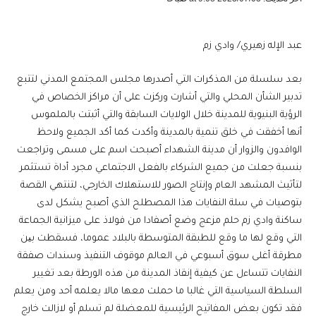
عبد الإله زهيري/ وادي زم
بعد سلسلة من المذكرات التي أصدرها مجلس المجتمع المدني لتتبع
تدبير الشأن المحلي والتي أشارت وركزت على أن مراكز الخصاص في
الرؤية البنيوية للمدينة خلال الولايات السابقة والتي أثبتت بالملموس
أنها أخفقت في خلق تنمية بالمدينة وأكدت كما أكد الجميع ولاحظ
الوافدون والزوار أن مدينة الشهداء أصبحت اسم على مسمى وتراجعت
بنسبة جعلت من جميع الشركاء بالفعل الاجتماعي مجرد أداة تستثمر
لتأثيث المشهد العام وإنتاج الصور للاستهلاك الخارجي، لتنتهي القصة
بتوصيات في سلة النفايات هذا المصطلح الذي أصبح يشكل لدى
ساكنة وادي زم حلم مزعج وضع أصفادا من فولاذ على ميزانية الجماعة
التي وقع لها ما وقع للطبقة المتوسطة بالبلاد عموما، فسقطت بین
مطرقة أغلى سوق أسبوعي في العالم موقوف التنفيذ وسندات صفقة
النفايات تتساءل عن كيفية إنقاذ المدينة من هذه الورطة بعد تغيير
السلطة السياسية التي غالبا ما حملت معها مالا يعلمه أحد ومن يعلم
فقد تكون بعض المفاتيح الرئيسية للمعضلة لم تسلم أو لازالت خارج