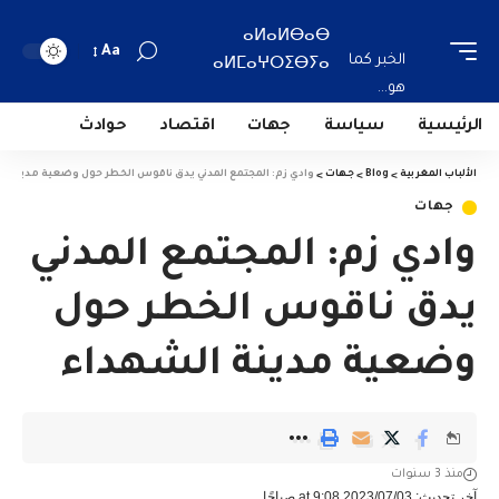
ⴰⵍⴰⵍⴱⴰⴱ
Aa
الخبر كما
ⴰⵍⵎⴰⵖⵔⵉⴱⵢⴰ
هو...
الرئيسية
سياسة
جهات
اقتصاد
حوادث
الألباب المغربية
>
Blog
>
جهات
>
وادي زم: المجتمع المدني يدق ناقوس الخطر حول وضعية مدينة ا
جهات
وادي زم: المجتمع المدني
يدق ناقوس الخطر حول
وضعية مدينة الشهداء
منذ 3 سنوات
آخر تحديث: 2023/07/03 at 9:08 صباحًا