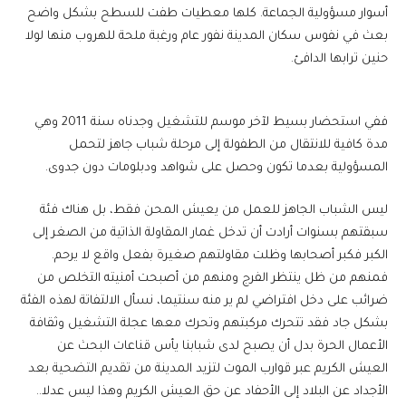
أسوار مسؤولية الجماعة. كلها معطيات طفت للسطح بشكل واضح
بعث في نفوس سكان المدينة نفور عام ورغبة ملحة للهروب منها لولا
حنين ترابها الدافئ.
ففي استحضار بسيط لآخر موسم للتشغيل وجدناه سنة 2011 وهي
مدة كافية للانتقال من الطفولة إلى مرحلة شباب جاهز لتحمل
المسؤولية بعدما تكون وحصل على شواهد ودبلومات دون جدوى.
ليس الشباب الجاهز للعمل من يعيش المحن فقط، بل هناك فئة
سبقتهم بسنوات أرادت أن تدخل غمار المقاولة الذاتية من الصغر إلى
الكبر فكبر أصحابها وظلت مقاولتهم صغيرة بفعل واقع لا يرحم.
فمنهم من ظل ينتظر الفرج ومنهم من أصبحت أمنيته التخلص من
ضرائب على دخل افتراضي لم ير منه سنتيما، نسأل الالتفاتة لهذه الفئة
بشكل جاد فقد تتحرك مركبتهم وتحرك معها عجلة التشغيل وثقافة
الأعمال الحرة بدل أن يصبح لدى شبابنا يأس قناعات البحث عن
العيش الكريم عبر قوارب الموت لتزيد المدينة من تقديم التضحية بعد
الأجداد عن البلاد إلى الأحفاد عن حق العيش الكريم وهذا ليس عدلا..