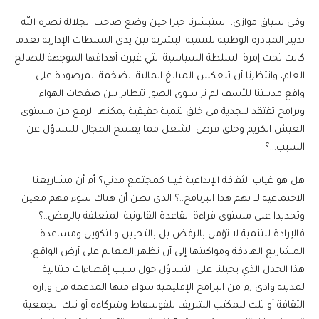
وفي سياق موازي، استبشرنا خيرا حين وضع صاحب الجلالة نصره الله
تدبير المبادرة الوطنية للتنمية البشرية بين يدي السلطات الإدارية بعدما
كانت تحت إمرة السلطة السياسية التي غيرت أهدافها الموجهة للصالح
العام، وانتظرنا أن تنعكس المبالغ المالية الضخمة المرصودة على
واقع مدينتنا للأسف لم نر سوى الصور تتطاير بين صفحات الهواء
وبرامج تفتقد للجدية في خلق تنمية حقيقية يمكنها الرفع من مستوى
العيش الكريم وخلق فرص الشغل مما يفسح المجال للتساؤل عن
السبب…؟
هل هو غياب الثقافة الإبداعية فينا كمجتمع مدني؟ أم أن مشاريعنا
الاجتماعية لا تهم هذا البرنامج..؟ الذي نظن أن هناك سوء فهم معين
وتحديدا على مستوى قراءة القاعدة القانونية المتعلقة بالرفض..؟
فالإرادة للتنمية لا تؤمن بالرفض بل بالتحيين والتكوين ومساعدة
المشاريع الهادفة ومواكبتها إلى أن تظهر المعالم على أرض الواقع،
هذا الجدل الذي يحيلنا على التساؤل حول سبب إقصاءات متتالية
لمدينة وادي زم من البرامج الإقليمية سواء منها المدعمة من وزارة
الثقافة أو تلك للمكتب الشريف للفوسفاط وشركاءه أو تلك الجمعية