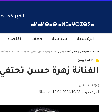
الخبر كما هو
ⴰⵍⴰⵍⴱⴰⴱ ⴰⵍⵎⴰⵖⵔⵉⴱⵢⴰ
الرئيسية
سياسة
جهات
اقتصاد
الألباب المغربية
>
Blog
>
ثقافة وفن
>
الفنانة زهرة حسن تحتفي بالمؤهلات السياحية والثق
ثقافة وفن
الفنانة زهرة حسن تحتفي
منذ سنتين
آخر تحديث: 2024/10/23 at 12:04 مساءً