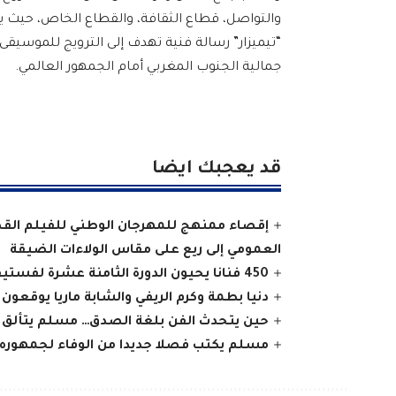
والتواصل، قطاع الثقافة، والقطاع الخاص، حيث ي
“تيميزار” رسالة فنية تهدف إلى الترويج للموسيقى ا
جمالية الجنوب المغربي أمام الجمهور العالمي.
قد يعجبك ايضا
إقصاء ممنهج للمهرجان الوطني للفيلم القصي
العمومي إلى ريع على مقاس الولاءات الضيقة
450 فنانا يحيون الدورة الثامنة عشرة لفستيفال تيفاوين بتافراوت وأملن
دنيا بطمة وكرم الريفي والشابة ماريا يوقعون على ختام ناجح للدور
حين يتحدث الفن بلغة الصدق… مسلم يتألق ف
مسلم يكتب فصلا جديدا من الوفاء لجمهوره 