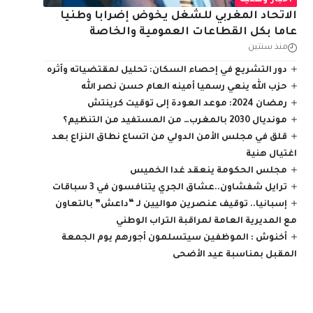
أخبار وطنية
الاتحاد المغربي للشغل يخوض إضرابا وطنيا
عاما بكل القطاعات العمومية والخاصة
منذ سنتين
دور التشريع في إحصاء السكان: تحليل لمقتضياته وأثره
حزب الله ينعي رسميا أمينه العام حسن نصر الله
رمضان 2024: موعد العودة إلى توقيت كرينتش
مونديال 2030 بالمغرب… من المستفيد من التنظيم؟
قلق في مجلس الأمن الدولي من اتساع نطاق النزاع بعد
اغتيال هنية
مجلس الحكومة ينعقد غدا الخميس
ترايل شفشاون..عشاق الجري يتنافسون في 3 سباقات
إسبانيا.. توقيف عنصرين مواليين لـ “داعش” بالتعاون
مع المديرية العامة لمراقبة التراب الوطني
أخنوش : الموظفين سيتسلمون أجورهم يوم الجمعة
المقبل بمناسبة عيد الأضحى