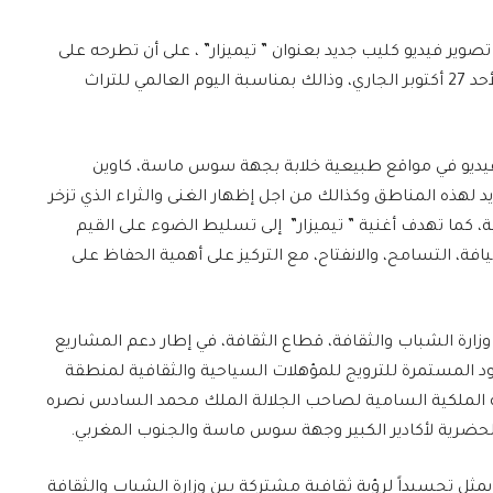
تصوير فيديو كليب جديد بعنوان ” تيميزار” ، على أن تطرحه على
قنواتها الرسمية بمواقع التواصل الجمعوي يوم الأحد 27 أكتوبر الجاري، وذالك بمناسبة اليوم العالمي للتراث
فيديو في مواقع طبيعية خلابة بجهة سوس ماسة، كاوين
ريد لهذه المناطق وكذالك من اجل إظهار الغنى والثراء الذي تزخر
 كما تهدف أغنية ” تيميزار” إلى تسليط الضوء على القيم
افة، التسامح، والانفتاح، مع التركيز على أهمية الحفاظ على
زارة الشباب والثقافة، قطاع الثقافة، في إطار دعم المشاريع
ك في إطار الجهود المستمرة للترويج للمؤهلات السياحية والثقافية لمنطقة
 الملكية السامية لصاحب الجلالة الملك محمد السادس نصره
ة الحضرية لأكادير الكبير وجهة سوس ماسة والجنوب المغربي.
ثل تجسيداً لرؤية ثقافية مشتركة بين وزارة الشباب والثقافة