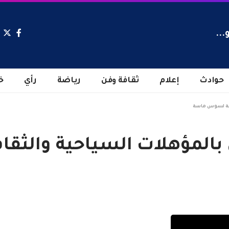
...
حوادث
إعلام
ثقافة وفن
رياضة
رأي
خ
افية لسوس ماسة
 بالمؤهلات السياحية والث