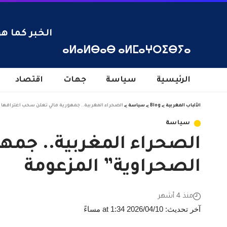
الخبر كما هو
ⴰⵍⴰⵍⴱⴰⴱ ⴰⵍⵎⴰⵖⵔⵉⴱⵢⴰ
الرئيسية
سياسة
جهات
اقتصاد
الألباب المغربية
>
Blog
>
سياسة
>
الصحراء المغربية.. جمهورية مالي تعلن سحب اعترافها 
سياسة
الصحراء المغربية.. جمهو
الصحراوية” المزعومة
منذ 4 أشهر
آخر تحديث: 2026/04/10 at 1:34 مساءً