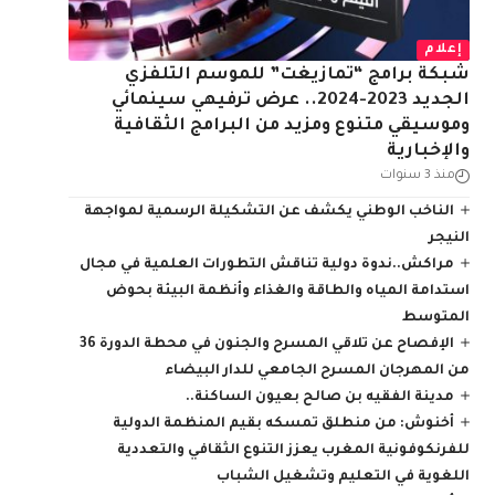
إعلام
شبكة برامج “تمازيغت” للموسم التلفزي
الجديد 2023-2024.. عرض ترفيهي سينمائي
وموسيقي متنوع ومزيد من البرامج الثقافية
والإخبارية
منذ 3 سنوات
الناخب الوطني يكشف عن التشكيلة الرسمية لمواجهة
النيجر
مراكش..ندوة دولية تناقش التطورات العلمية في مجال
استدامة المياه والطاقة والغذاء وأنظمة البيئة بحوض
المتوسط
الإفصاح عن تلاقي المسرح والجنون في محطة الدورة 36
من المهرجان المسرح الجامعي للدار البيضاء
مدينة الفقيه بن صالح بعيون الساكنة..
أخنوش: من منطلق تمسكه بقيم المنظمة الدولية
للفرنكوفونية المغرب يعزز التنوع الثقافي والتعددية
اللغوية في التعليم وتشغيل الشباب