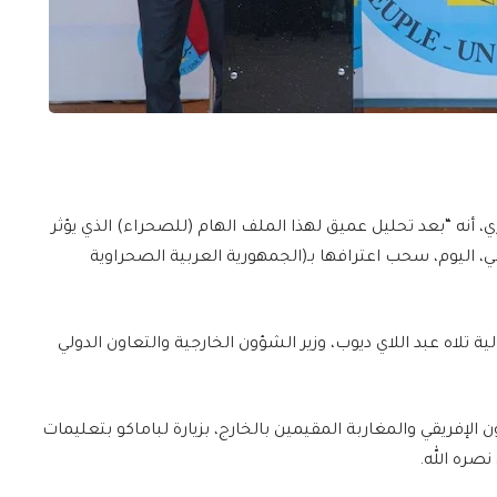
لي، اليوم الجمعة 10 أبريل الجاري، أنه “بعد تحليل عميق لهذا الملف الهام (للصحراء) الذي يؤثر
ي، اليوم، سحب اعترافها بـ(الجمهورية العربية الصحراوية
ة تلاه عبد اللاي ديوب، وزير الشؤون الخارجية والتعاون الدولي
 الإفريقي والمغاربة المقيمين بالخارج، بزيارة لباماكو بتعليمات
صره الله.