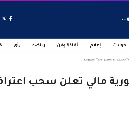
...
حوادث
إعلام
ثقافة وفن
رياضة
رأي
خ
بـ”الجمهورية الصحراوية” المزعومة
رية مالي تعلن سحب اعترافه