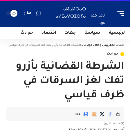
ⴰⵍⴰⵍⴱⴰⴱ
Aa
الخبر كما
ⴰⵍⵎⴰⵖⵔⵉⴱⵢⴰ
هو...
الرئيسية
سياسة
جهات
اقتصاد
حوادث
الألباب المغربية
>
Blog
>
حوادث
>
الشرطة القضائية بأزرو تفك لغز السرقات في ظرف قياسي
حوادث
الشرطة القضائية بأزرو
تفك لغز السرقات في
ظرف قياسي
منذ شهرين
آخر تحديث: 2026/06/02 at 9:46 مساءً