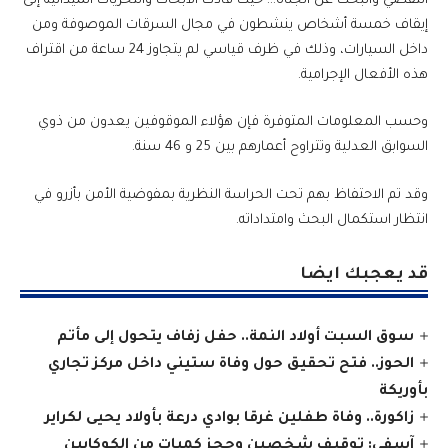
التقصي والبحث عن الجناة… حيث قادت الأبحاث والتحريات الميدانية إلى
إيقاف خمسة أشخاص ينشطون في مجال السرقات الموصوفة ومن
داخل السيارات، وذلك في ظرف قياسي لم يتجاوز 24 ساعة من اقتراف
هذه الأفعال الإجرامية.
وحسب المعلومات المتوفرة فإن هؤلاء الموقوفين يعدون من ذوي
السوابق العدلية وتتراوح أعمارهم بين 25 و 46 سنة.
وقد تم الاحتفاظ بهم تحت الحراسة النظرية بمفوضية الأمن بأزرو في
انتظار استكمال البحث وامتداداته.
قد يعجبك ايضا
سوق السبت أولاد النمة.. حفل زفاف يتحول إلى مأتم
الحوز.. فتح تحقيق حول وفاة ستيني داخل مركز تجاري
بأوريكة
زاكورة.. وفاة طفلين غرقا بوادي درعة بأولاد يحيى لكراير
آسفي: توقيف شخصين وحجز كميات من الكوكايين