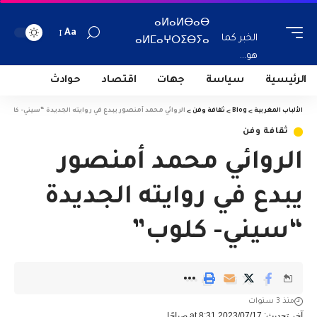
ⴰⵍⴰⵍⴱⴰⴱ
Aa
الخبر كما
ⴰⵍⵎⴰⵖⵔⵉⴱⵢⴰ
هو...
الرئيسية
سياسة
جهات
اقتصاد
حوادث
الألباب المغربية
>
Blog
>
ثقافة وفن
>
الروائي محمد أمنصور يبدع في روايته الجديدة “سيني- كلوب”
ثقافة وفن
الروائي محمد أمنصور
يبدع في روايته الجديدة
“سيني- كلوب”
منذ 3 سنوات
آخر تحديث: 2023/07/17 at 8:31 صباحًا