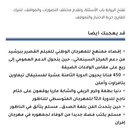
تفتح الرواية باب الأسئلة، وتقدم مختلف التصورات والمواقف، لتترك
للقارئ حرية الاختيار والتموقف.
قد يعجبك ايضا
إقصاء ممنهج للمهرجان الوطني للفيلم القصير ببرشيد
من دعم المركز السينمائي.. حين يتحول الدعم العمومي إلى
ريع على مقاس الولاءات الضيقة
450 فنانا يحيون الدورة الثامنة عشرة لفستيفال تيفاوين
بتافراوت وأملن
دنيا بطمة وكرم الريفي والشابة ماريا يوقعون على ختام
ناجح للدورة الـ12 للمهرجان المتوسطي للناظور
حين يتحدث الفن بلغة الصدق… مسلم يتألق في الناظور
مسلم يكتب فصلا جديدا من الوفاء لجمهوره في مهرجان
إفران