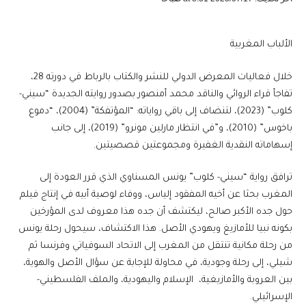
الألباب المغربية
خلال فعاليات المعرض الدولي للنشر والكتاب بالرباط في دورته 28،
تفاجأ قراء الروائي والناقد محمد أمنصور بصدور روايته الجديدة “سيني-
كلوب” (2023)، لتنضاف إلى باقي رواياته: “المؤتفكة” (2004)، “دموع
باخوس” (2010)، و”في انتظار مارلين مونرو” (2019)، إلى جانب
إسهاماته النقدية الغفيرة ومجموعتين قصصيتين.
ترافق رواية “سيني- كلوب” يونس المسناوي الذي قرر العودة إلى
المغرب بحثا عن أخيه المفقود إلياس، ووفاء لوصية أبيه في إنتاج فيلم
حول جده الأكبر صالح، ليكتشف أن جده هذا معروف لدى المؤرخين
بكونه نبيا للأمازيغ ويهودي الأصل. هذا الاكتشاف، سيحول رحلة يونس
من رحلة مكانية تنتقل من المغرب إلى الاتحاد السوفياتي وفرنسا ثم
شيلي، إلى رحلة وجودية، في محاولة للإجابة عن سؤال الأصل والهوية،
بين العروبة والأمازيغية، الإسلام واليهودية، والملف الفلسطيني-
الإسرائيلي.