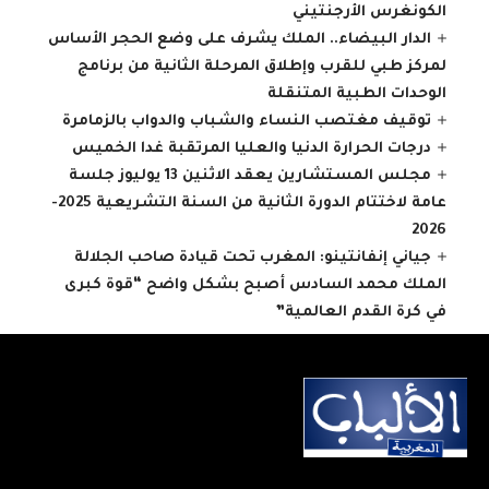
الكونغرس الأرجنتيني
الدار البيضاء.. الملك يشرف على وضع الحجر الأساس
لمركز طبي للقرب وإطلاق المرحلة الثانية من برنامج
الوحدات الطبية المتنقلة
توقيف مغتصب النساء والشباب والدواب بالزمامرة
درجات الحرارة الدنيا والعليا المرتقبة غدا الخميس
مجلس المستشارين يعقد الاثنين 13 يوليوز جلسة
عامة لاختتام الدورة الثانية من السنة التشريعية 2025-
2026
جياني إنفانتينو: المغرب تحت قيادة صاحب الجلالة
الملك محمد السادس أصبح بشكل واضح “قوة كبرى
في كرة القدم العالمية”