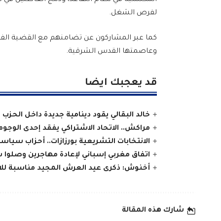
المكتسبة في نظام التقاعد، ودمج العاطلين في
لفرص الشغل.
كما عبر المشاركون عن تضامنهم مع القضية ال
وعاصمتها القدس الشرقية.
قد يعجبك ايضا
خالد البقالي يقود دينامية جديدة داخل الحزب
مراكش.. الاتحاد الاشتراكي يفقد إحدى الوجوه ا
الانتخابات التشريعية بورزازات.. أحزاب سيا
اتفاق مغربي إسباني لإعادة مهاجرين وصلوا 
أخنوش: ذكرى عيد العرش المجيد مناسبة للاحت
شارك هذه المقالة