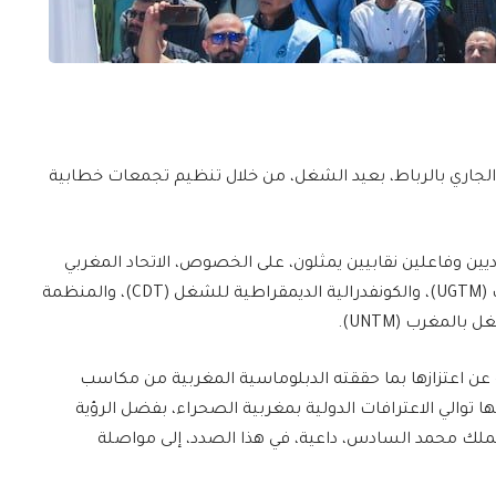
مركزيات النقابية، اليوم الخميس 01 ماي الجاري بالرباط، بعيد الشغل، من خلال تنظيم تجمعات خطابية
 وفاعلين نقابيين يمثلون، على الخصوص، الاتحاد المغربي
للشغل (UMT)، والاتحاد العام للشغالين بالمغرب (UGTM)، والكونفدرالية الديمقراطية للشغل (CDT)، والمنظمة
 عن اعتزازها بما حققته الدبلوماسية المغربية من مكاسب
 توالي الاعترافات الدولية بمغربية الصحراء، بفضل الرؤية
ملك محمد السادس، داعية، في هذا الصدد، إلى مواصلة