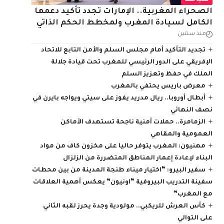
سياسة
الصحراء المغربية.. الإمارات تجدد تأكيد دعمها
الكامل لسيادة المغرب ولمخطط الحكم الذاتي
منذ سنتين
تجديد التأكيد أمام مجلس السلم والأمن التابع للاتحاد
الإفريقي على الدور الرئيسي للمغرب تحت قيادة جلالة
الملك في حفظ وتعزيز السلم
معرض باريس يحتفي بالمغرب
أبطال أوروبا.. ريال مدريد يفوز على سيتي ويواجه بايرن في
نصف النهائي
الزمامرة.. حملات أمنية ناجحة تستهدف الأماكن
العمومية والمقاهي
مهنيون: المغرب يتوفر حاليا على مخزون كاف من مواد
البناء لإعادة إعمار المناطق المتضررة من الزلزال
سفير البيرو: “اختيار ميناء طنجة المدينة من بين محطات
سفينة التدريب البيروفية “اونيون” يعكس أهمية العلاقات
مع المغرب”
كأس العرش للريكبي.. مولودية وجدة يحرز لقبه الثاني
على التوالي