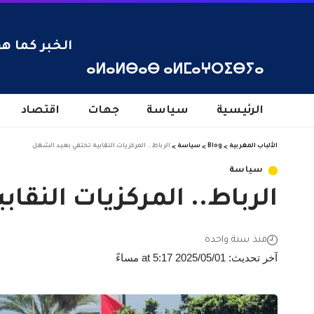
الخبر كما هو
ⴰⵍⴰⵍⴱⴰⴱ ⴰⵍⵎⴰⵖⵔⵉⴱⵢⴰ
الرئيسية
سياسة
جهات
اقتصاد
الألباب المغربية
>
Blog
>
سياسة
>
الرباط.. المركزيات النقابية تحتفي بعيد الشغل
سياسة
الرباط.. المركزيات النقا
منذ سنة واحدة
آخر تحديث: 2025/05/01 at 5:17 مساءً