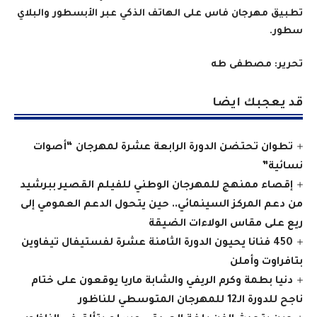
تطبيق مهرجان فاس على الهاتف الذكي عبر الأبسطور والبلاي
سطور
.
تحرير: مصطفى طه
قد يعجبك ايضا
تطوان تحتضن الدورة الرابعة عشرة لمهرجان “أصوات
نسائية”
إقصاء ممنهج للمهرجان الوطني للفيلم القصير ببرشيد
من دعم المركز السينمائي.. حين يتحول الدعم العمومي إلى
ريع على مقاس الولاءات الضيقة
450 فنانا يحيون الدورة الثامنة عشرة لفستيفال تيفاوين
بتافراوت وأملن
دنيا بطمة وكرم الريفي والشابة ماريا يوقعون على ختام
ناجح للدورة الـ12 للمهرجان المتوسطي للناظور