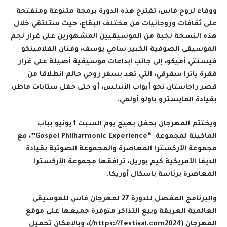
ووفاء لروح فاس، تقترح هذه الدورة برمجة متنوعة ومنفتحة
على ثقافات وروحانيات من مختلف البقاع، حيث ستلتقي خلال
هذه النسخة نخبة من الموسيقيين المشهورين على غرار نجم
الموسيقى الصوفية الكبير سامي يوسف، وفنان الفلامينكو
فيسنتي أميكو، إلى جانب إبداعات موسيقية أصيلة على غرار
فقرة ياترا سفرقي، التي تعد بسفر روحي حالم انطلاقا من
قصر راجاستان نحو أبواب الأندلس، أو حتى حفل ستابات ماطر،
بقيادة المايسترو باولو أولمي
.
ويختتم المهرجان بحفل بهيج يوم السبت 1 يونيو بباب
الماكينة لمجموعة
“Gospel Philharmonic Experience”
، مع
مجموعة الأركسترا المعاصرة والمجموعة الصوتية بقيادة
الديفا الأمريكية كيم بوريل، ترافقها مجموعة الأركسترا
المعاصرة برئاسة باسكال أوريكا
.
والبرنامج المفصل للدورة 27 لمهرجان فاس للموسيقى
العالمية العريقة وبيع التذاكر متوفرة جميعها على موقع
المهرجان
(https://festival.com2024/)
، وبالإمكان تحميل