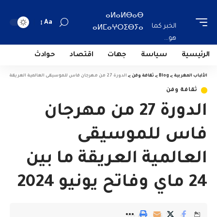
ⴰⵍⴰⵍⴱⴰⴱ
Aa
الخبر كما
ⴰⵍⵎⴰⵖⵔⵉⴱⵢⴰ
هو...
الرئيسية
سياسة
جهات
اقتصاد
حوادث
الألباب المغربية
>
Blog
>
ثقافة وفن
>
الدورة 27 من مهرجان فاس للموسيقى العالمية العريقة ما بين 24 ماي وفاتح يونيو 2024
ثقافة وفن
الدورة 27 من مهرجان
فاس للموسيقى
العالمية العريقة ما بين
24 ماي وفاتح يونيو 2024