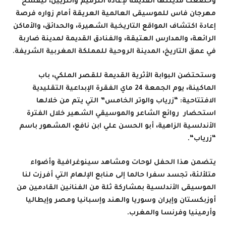
وخضعت مدينتها القديمة لإعادة الترميم والتزيين، ليفسح
مهرجان فاس للموسيقى العالمية العريقة أمام زواره فرصة
إعادة اكتشاف المواقع التاريخية الشهيرة، والحدائق، والأماكن
الرائعة، والمدارس العتيقة، والفنادق القديمة لمدينة ضاربة
في عمق التاريخ، المدينة الروحية للمملكة المغربية الشريفة
.
وستحتضن البوابة الأثرية القديمة للقصر الملكي، باب
الماكينة، يوم الجمعة 24 ماي الفقرة الإبداعية التقليدية
الافتتاحية: “زرياب والوتر الخامس” التي يتم من خلالها
استحضار روائع الشاعر والموسيقي الشهير خلال الفترة
الأندلسية الزاهية، أبو الحسن علي ابن نافع، المشهور باسم
“زرياب
“.
يتضمن هذا الحفل لوحات ومشاهد سينوغرافية وأضواء
متلألئة، تجسد سفرا حالما إلى منابع الإلهام التي أفرزت لنا
الموسيقى الأندلسية بمشاركة ثلة من الفنانين القادمين من
أوزبكستان وإيران وسوريا والهند وإسبانيا ومصر وإيطاليا
وأرمينيا وفرنسا والمغرب
.