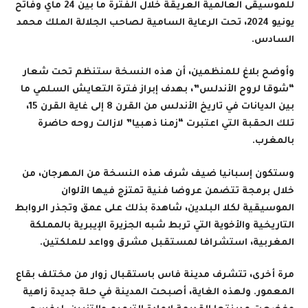
للموسيقى العالمية العريقة خلال الفترة ما بين 24 ماي وفاتح
يونيو 2024، تحت الرعاية السامية لصاحب الجلالة الملك محمد
السادس.
وأوضح بلاغ للمنظمين، أن هذه النسخة ستنظم تحت شعار
“شوقا لروح الأندلس”، بهدف إبراز فترة التعايش السلمي ما
بين الديانات في تاريخ الأندلس من القرن 8 إلى غاية القرن 15،
تلك الحقبة التي اعتبرت “زمنا ذهبيا” لازالت روحه حاضرة
بالمغرب
.
وستكون إسبانيا ضيف شرف هذه النسخة من المهرجان، من
خلال برمجة تتضمن عروضا فنية تمتزج فيها الألوان
الموسيقية لكلا البلدين، شاهدة بذلك على عمق وتجذر الروابط
التاريخية والأخوية التي تربط شبه الجزيرة الإيبرية بالمملكة
المغربية، استشرافا لمستقبل مشرق وواعد للملكتين
.
مرة أخرى، تتشرف مدينة فاس باستقبال زوار من مختلف بقاع
المعمور. ولهذه الغاية، أصبحت المدينة في حلة جديدة زاهية