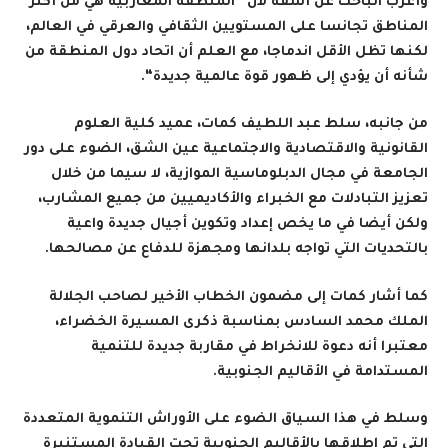
وأعرب الباحث عن أسفه لأن “المنطقة المغاربية هي من أكثر
المناطق تجانسا على المستويين الثقافي والعرقي في العالم،
لكنها تظل الأقل اندماجا، مع العلم أن اتحاد دول المنطقة من
شأنه أن يؤدي إلى ظهور قوة عالمية جديدة
“.
من جانبه، سلط عبد اللطيف كمات، عميد كلية العلوم
القانونية والاقتصادية والاجتماعية عين الشق، الضوء على دور
الجامعة في مجال الدبلوماسية الموازية، لا سيما من خلال
تعزيز التبادلات مع الخبراء والأكاديميين من جميع المشارب،
ولكن أيضا في ما يخص إعداد وتكوين أجيال جديدة واعية
بالتحديات التي تواجه بلدانها ومجهزة للدفاع عن مصالحها
.
كما أشار كمات إلى مضمون الخطاب الأخير لصاحب الجلالة
الملك محمد السادس بمناسبة ذكرى المسيرة الخضراء،
معتبرا أنه دعوة للانخراط في مقاربة جديدة للتنمية
المستدامة في الأقاليم الجنوبية
.
وسلط في هذا السياق الضوء على الأوراش التنموية المتعددة
التي تم إطلاقها بالأقاليم الجنوبية تحت القيادة المستنيرة