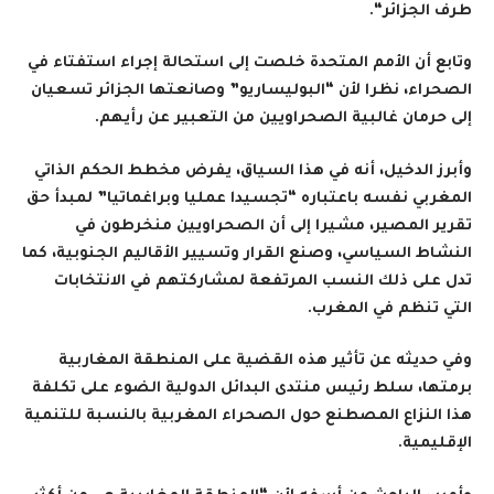
طرف الجزائر
“.
وتابع أن الأمم المتحدة خلصت إلى استحالة إجراء استفتاء في
الصحراء، نظرا لأن “البوليساريو” وصانعتها الجزائر تسعيان
إلى حرمان غالبية الصحراويين من التعبير عن رأيهم
.
وأبرز الدخيل، أنه في هذا السياق، يفرض مخطط الحكم الذاتي
المغربي نفسه باعتباره “تجسيدا عمليا وبراغماتيا” لمبدأ حق
تقرير المصير، مشيرا إلى أن الصحراويين منخرطون في
النشاط السياسي، وصنع القرار وتسيير الأقاليم الجنوبية، كما
تدل على ذلك النسب المرتفعة لمشاركتهم في الانتخابات
التي تنظم في المغرب
.
وفي حديثه عن تأثير هذه القضية على المنطقة المغاربية
برمتها، سلط رئيس منتدى البدائل الدولية الضوء على تكلفة
هذا النزاع المصطنع حول الصحراء المغربية بالنسبة للتنمية
الإقليمية
.