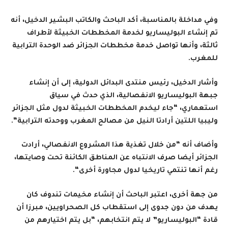
وفي مداخلة بالمناسبة، أكد الباحث والكاتب البشير الدخيل، أنه
تم إنشاء البوليساريو لخدمة المخططات الخبيثة لأطراف
ثالثة، وأنها تواصل خدمة مخططات الجزائر ضد الوحدة الترابية
للمغرب
.
وأشار الدخيل، رئيس منتدى البدائل الدولية، إلى أن إنشاء
جبهة البوليساريو الانفصالية، الذي حدث في سياق
استعماري، “جاء ليخدم المخططات الخبيثة لدول مثل الجزائر
وليبيا اللتين أرادتا النيل من مصالح المغرب ووحدته الترابية
“.
وأضاف أنه “من خلال تغذية هذا المشروع الانفصالي، أرادت
الجزائر أيضا صرف الانتباه عن المناطق الكائنة تحت وصايتها،
رغم أنها تنتمي تاريخيا لدول مجاورة أخرى
“.
من جهة أخرى، اعتبر الباحث أن إنشاء مخيمات تندوف كان
يهدف من دون جدوى إلى استقطاب كل الصحراويين، مبرزا أن
قادة “البوليساريو” لا يتم انتخابهم، “بل يتم اختيارهم من