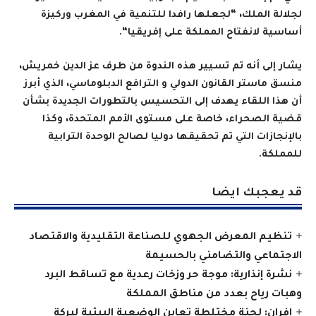
لجلالة الملك، “لجعلها رافدا للتنمية في المغرب وركيزة
أساسية لانفتاح المملكة على إفريقيا
“.
يشار إلى أنه تم تسيير هذه الندوة من طرف عز الدين خمريش،
منسق ماستر القانون الدولي و الترافع الدبلوماسي، الذي أبرز
أن هذا اللقاء يهدف إلى التحسيس بالتطورات الجديدة بشأن
قضية الصحراء، خاصة على مستوى الأمم المتحدة، وكذا
بالإنجازات التي تم تحقيقها دوليا لصالح الوحدة الترابية
للمملكة
.
قد يعجبك ايضا
تنظيم المعرض الجهوي للصناعة التقليدية والاقتصاد
الاجتماعي والتضامني بالحسيمة
نشرة إنذارية: موجة حر وزخات رعدية مع تساقط البرد
وهبات رياح بعدد من مناطق المملكة
إفران: لجنة مختلطة تعاين الوضعية البيئية لبركة