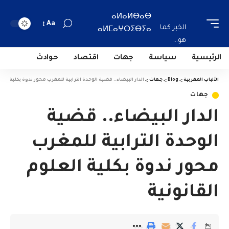
ⴰⵍⴰⵍⴱⴰⴱ
Aa
الخبر كما
ⴰⵍⵎⴰⵖⵔⵉⴱⵢⴰ
هو...
الرئيسية
سياسة
جهات
اقتصاد
حوادث
الألباب المغربية
>
Blog
>
جهات
>
الدار البيضاء.. قضية الوحدة الترابية للمغرب محور ندوة بكلية العل
جهات
الدار البيضاء.. قضية
الوحدة الترابية للمغرب
محور ندوة بكلية العلوم
القانونية