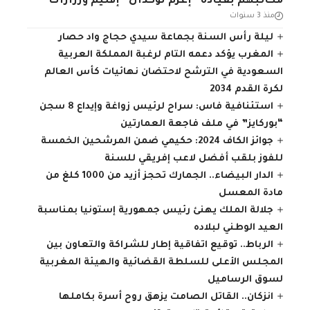
مكاتبهم بقيادة “إغرم نوكدال” إقليم ورزازات
منذ 3 سنوات
ليلة رأس السنة بجماعة سيدي حجاج واد حصار
المغرب يؤكد دعمه التام لرغبة المملكة العربية
السعودية في الترشح لاحتضان نهائيات كأس العالم
لكرة القدم 2034
استئنافية فاس: سراح لرئيس زواغة وإيداع 8 سجن
“بوركايز” في ملف فاجعة العمارتين
جوائز الكاف 2024: حكيمي ضمن المرشحين الخمسة
للفوز بلقب أفضل لاعب إفريقي للسنة
الدار البيضاء.. الجمارك تحجز أزيد من 1000 كلغ من
مادة المعسل
جلالة الملك يهنئ رئيس جمهورية إستونيا بمناسبة
العيد الوطني لبلاده
الرباط.. توقيع اتفاقية إطار للشراكة والتعاون بين
المجلس الأعلى للسلطة القضائية والهيئة المغربية
لسوق الرساميل
انزكان.. القاتل الصامت يزهق روح أسرة بكاملها