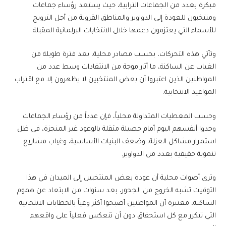
مبكرة بعدد من الجماعات الترابية، حيث يستعد رؤساء جماعات
ومنتخبون للعودة إلى الدواوير والمناطق القروية من أجل الترويج
للأسماء التي يعتزمون دعمها خلال الانتخابات البرلمانية المقبلة.
وتأتي هذه التحركات، بحسب مصادر محلية، بعد فترة طويلة من
الغياب عن الساكنة، ما أثار موجة من الانتقادات وسط عدد من
المواطنين الذين اعتبروا أن بعض المنتخبين لا يظهرون إلا مع اقتراب
المواعيد الانتخابية.
وحسب المعطيات المتداولة محلياً، فإن عدداً من رؤساء الجماعات
وجدوا أنفسهم اليوم أمام حصيلة مثقلة بالوعود غير المنجزة، في ظل
استمرار مشاكل العزلة، وضعف البنيات الأساسية، وغياب مشاريع
تنموية حقيقية بعدد من الدواوير.
وترى أصوات محلية أن عودة بعض المنتخبين إلى الميدان في هذا
التوقيت تشبه الخروج من الجحور، بعد سنوات من الابتعاد عن هموم
الساكنة، معتبرة أن المواطنين أصبحوا أكثر وعياً بالخطابات الانتخابية
التي تتكرر مع كل استحقاق دون أن تنعكس فعلياً على واقعهم