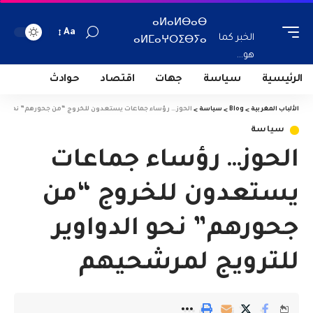
ⴰⵍⴰⵍⴱⴰⴱ
Aa
الخبر كما
ⴰⵍⵎⴰⵖⵔⵉⴱⵢⴰ
هو...
الرئيسية
سياسة
جهات
اقتصاد
حوادث
الألباب المغربية
>
Blog
>
سياسة
>
الحوز… رؤساء جماعات يستعدون للخروج “من جحورهم” نحو الد
سياسة
الحوز… رؤساء جماعات
يستعدون للخروج “من
جحورهم” نحو الدواوير
للترويج لمرشحيهم