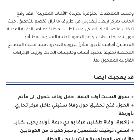
وحسب المعطيات المتوفرة لجريدة “الألباب المغربية”، فقد وقع
الحادث بمركز أربعاء تيغدوين في ظروف ما تزال تخضع للتحقيق، حيث
تدخلت عناصر الدرك الملكي والسلطات المحلية وعناصر الوقاية المدنية
فور إشعارها بالحادث. ورغم الجهود الطبية المبذولة، لفظ أحد
المصابين أنفاسه الأخيرة متأثراً بجروحه الخطيرة، فيما فتحت المصالح
المختصة تحقيقاً لتحديد أسباب وملابسات الحادث وترتيب الإجراءات
القانونية المعمول بها.
قد يعجبك ايضا
سوق السبت أولاد النمة.. حفل زفاف يتحول إلى مأتم
الحوز.. فتح تحقيق حول وفاة ستيني داخل مركز تجاري
بأوريكة
زاكورة.. وفاة طفلين غرقا بوادي درعة بأولاد يحيى لكراير
آسفي: توقيف شخصين وحجز كميات من الكوكايين
والأقراص المهلوسة والشيرا بحي المطار