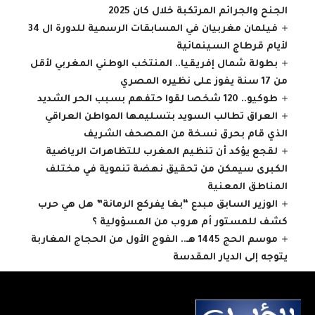
الجنح والجرائم المرتكبة خلال كان 2025
فيلمان مغربيان في المسابقات الرسمية للدورة ال 34
لأيام قرطاج السينمائية
بطولة شمال إفريقيا.. المنتخب الوطني المغربي لأقل
من 17 سنة يفوز على نظيره المصري
طوكيو.. 120 شخصا لقوا حتفهم بسبب الحر الشديد
العراق تطالب السويد بتسليمها المواطن العراقي
الذي قام بحرق نسخة من المصحف الشريف
لقجع يؤكد أن تنظيم المغرب للتظاهرات الرياضية
الكبرى سيمكن من تحقيق نهضة تنموية في مختلف
المناطق المعنية
الوزير السابق مبدع “بغا يفركع الرمانة” هل هي حرب
كشف للمستور أم هروب من المسؤولية ؟
موسم الحج 1445 هـ.. الفوج الأول من الحجاج المغاربة
يتوجه إلى الديار المقدسة