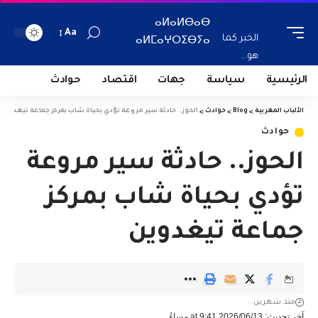
ⴰⵍⴰⵍⴱⴰⴱ
Aa
الخبر كما
ⴰⵍⵎⴰⵖⵔⵉⴱⵢⴰ
هو...
الرئيسية
سياسة
جهات
اقتصاد
حوادث
الألباب المغربية
>
Blog
>
حوادث
>
الحوز.. حادثة سير مروعة تؤدي بحياة شاب بمركز جماعة تيغدوين
حوادث
الحوز.. حادثة سير مروعة
تؤدي بحياة شاب بمركز
جماعة تيغدوين
منذ شهرين
آخر تحديث: 2026/06/13 at 9:41 مساءً