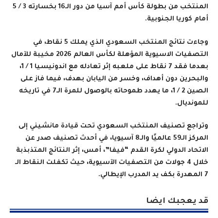
المنتخب من بطولة كأس أمم آسيا من دور الـ16 بخسارته 3 / 5
أمام كوريا الجنوبية
.
وجاءت نتائج المنتخب السعودي الذي يملك 5 نقاط، في
التصفيات الاسيوية المؤهلة لكأس العالم 2026 مخيبة للآمال
بعدما فقد 7 نقاط على ملعبه إثر تعادله مع اندونيسيا 1 / 1،
والبحرين دون أهداف، وخسر من اليابان بهدف، فيما فاز على
الصين 2 / 1، ما يهدد طموحاته بالوصول للمرة الـ7 في تاريخه
للمونديال
.
وتراجع تصنيف المنتخب السعودي تحت قيادة مانشيني إلى
المركز الـ59 عالميًا والـ8 آسيويا، في أحدث تصنيف صدر عن
الاتحاد الدولي لكرة القدم “فيفا”، أمس، إثر النتائج المتذبذبة
خلال 4 جولات من التصفيات الآسيوية، حيث تكفلت النقاط الـ
7 المهدرة بكف يد المدرب الإيطالي.
قد يعجبك ايضا