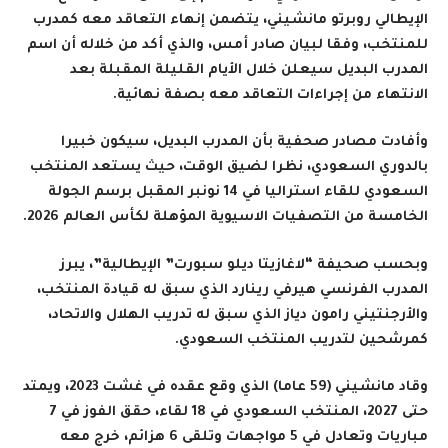
الإيطالي روبرتو مانشيني، يتضمن إنهاء التعاقد معه كمدرب
للمنتخب، وفقا لبيان صادر أمس، والذي أكد من خلاله أن اسم
المدرب البديل سيعلن خلال الأيام القليلة المقبلة بعد
الانتهاء من إجراءات التعاقد معه بصفة نهائية
.
وأفادت مصادر صحفية بأن المدرب البديل، سيكون خبيرا
بالدوري السعودي، نظرا لضيق الوقت، حيث يستعد المنتخب
السعودي للقاء استراليا في 14 نونبر المقبل برسم الجولة
الخامسة من التصفيات الاسيوية المؤهلة لكأس العالم 2026
.
وبحسب صحيفة “لاغازيتا ديلو سبورت” الإيطالية”، يبرز
المدرب الفرنسي هيرفي رينارد الذي سبق له قيادة المنتخب،
والأرجنتيني رامون دياز الذي سبق له تدريب الهلال والاتحاد،
كمرشحين لتدريب المنتخب السعودي
.
وقاد مانشيني (59 عاما) الذي وقع عقده في غشت 2023، ويمتد
حتى 2027، المنتخب السعودي في 18 لقاء، حقق الفوز في 7
مباريات وتعادل في 5 مواجهات وتلقى 6 هزائم، خرج معه