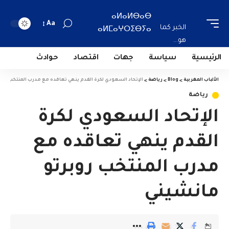
ⴰⵍⴰⵍⴱⴰⴱ
Aa
الخبر كما
ⴰⵍⵎⴰⵖⵔⵉⴱⵢⴰ
هو...
الرئيسية
سياسة
جهات
اقتصاد
حوادث
الألباب المغربية
>
Blog
>
رياضة
>
الإتحاد السعودي لكرة القدم ينهي تعاقده مع مدرب المنتخب روب
رياضة
الإتحاد السعودي لكرة
القدم ينهي تعاقده مع
مدرب المنتخب روبرتو
مانشيني