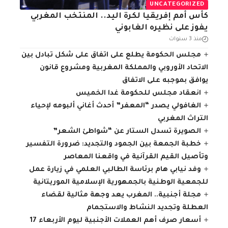
UNCATEGORIZED
كأس أمم إفريقيا لكرة اليد.. المنتخب المغربي
يفوز على نظيره الغابوني
منذ 3 سنوات
مجلس الحكومة يطلع على اتفاق على شكل تبادل بين
الاتحاد الأوروبي والمملكة المغربية ومشروع قانون
يوافق بموجبه على الاتفاق
انعقاد مجلس للحكومة غدا الخميس
الغافولي يصدر “المعفر” أحدث أغاني ألبومه لإحياء
التراث المغربي
الصويرة تسدل الستار عن “شواطئ الشعر”
خطبة الجمعة بين الجمود والتجديد: ضرورة التفسير
وتأصيل القيم القرآنية في واقعنا المعاصر
وفد نيابي هام برئاسة الطالبي العلمي في زيارة عمل
للجمعية الوطنية بالجمهورية الإسلامية الموريتانية
مجلة أجنبية.. المغرب يعد وجهة مثالية لقضاء
العطلة وتجديد النشاط والاستجمام
أسعار صرف أهم العملات الأجنبية ليوم الأربعاء 17