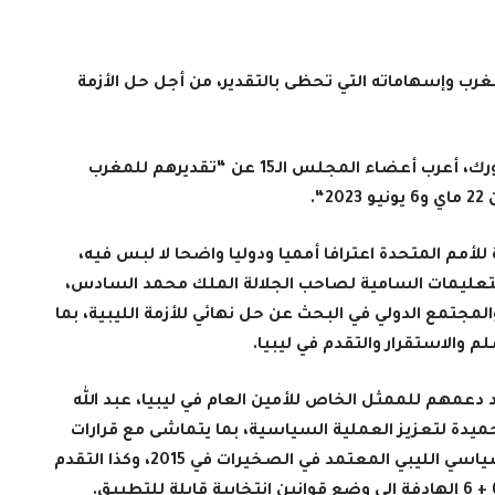
رب وإسهاماته التي تحظى بالتقدير، من أجل حل الأزمة
وفي بيان تم اعتماده بالإجماع، الأربعاء في نيويورك، أعرب أعضاء المجلس الـ15 عن “تقديرهم للمغرب
“.
للأمم المتحدة اعترافا أمميا ودوليا واضحا لا لبس فيه،
 للتعليمات السامية لصاحب الجلالة الملك محمد السادس،
المجتمع الدولي في البحث عن حل نهائي للأزمة الليبية، بما
م والاستقرار والتقدم في ليبيا
.
 دعمهم للممثل الخاص للأمين العام في ليبيا، عبد الله
ميدة لتعزيز العملية السياسية، بما يتماشى مع قرارات
مجلس الأمن ذات الصلة، وبناء على الاتفاق السياسي الليبي المعتمد في الصخيرات في 2015، وكذا التقدم
.