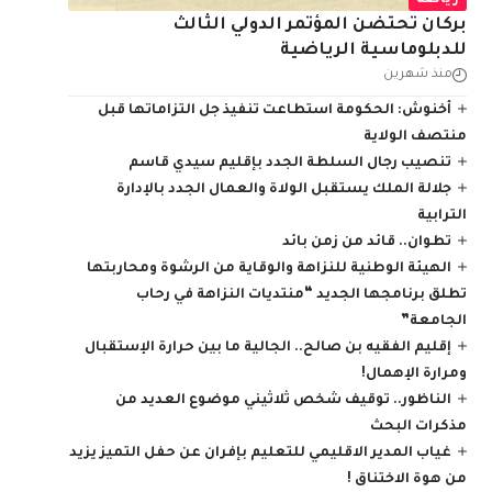
رياضة
بركان تحتضن المؤتمر الدولي الثالث
للدبلوماسية الرياضية
منذ شهرين
أخنوش: الحكومة استطاعت تنفيذ جل التزاماتها قبل
منتصف الولاية
تنصيب رجال السلطة الجدد بإقليم سيدي قاسم
جلالة الملك يستقبل الولاة والعمال الجدد بالإدارة
الترابية
تطوان.. قائد من زمن بائد
الهيئة الوطنية للنزاهة والوقاية من الرشوة ومحاربتها
تطلق برنامجها الجديد “منتديات النزاهة في رحاب
الجامعة”
إقليم الفقيه بن صالح.. الجالية ما بين حرارة الإستقبال
ومرارة الإهمال!
الناظور.. توقيف شخص ثلاثيني موضوع العديد من
مذكرات البحث
غياب المدير الاقليمي للتعليم بإفران عن حفل التميز يزيد
من هوة الاختناق !