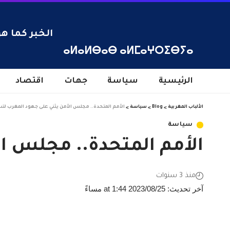
الخبر كما هو
ⴰⵍⴰⵍⴱⴰⴱ ⴰⵍⵎⴰⵖⵔⵉⴱⵢⴰ
الرئيسية
سياسة
جهات
اقتصاد
الألباب المغربية
>
Blog
>
سياسة
>
الأمم المتحدة.. مجلس الأمن يثني على جهود المغرب لتسو
سياسة
الأمم المتحدة.. مجلس ال
منذ 3 سنوات
آخر تحديث: 2023/08/25 at 1:44 مساءً