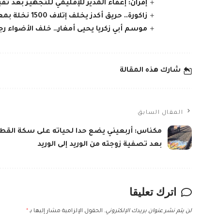
إفران: إعفاء المدير للإقليمي للتجهيز بعد تقي
زاكورة.. حريق أكدز يخلف إتلاف 1500 نخلة بمعدل 8 هكتارات ونفوق ماشية
موسم أبي زكريا يحيى أمغار… خلف الأضواء ر
شارك هذه المقالة
المقال السابق
مكناس: أربعيني يضع حدا لحياته على سكة القطا
بعد تصفية زوجته من الوريد إلى الوريد
اترك تعليقا
لن يتم نشر عنوان بريدك الإلكتروني.
الحقول الإلزامية مشار إليها بـ
*