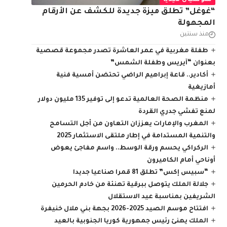
سوشيال ميديا
“غوغل” تطلق ميزة جديدة للكشف عن الأرقام
المجهولة
منذ سنتين
طفلة مغربية في عمر العاشرة تصدر مجموعة قصصية
بعنوان “آيريس وطفلة الشمس”
أكادير.. قاعة إبراهيم الراضي تحتضن أمسية فنية
أمازيغية
منظمة الصحة العالمية تدعو إلى توفير 135 مليون دولار
لمنع تفشي جدري القردة
المغرب والإمارات يعززان التعاون من أجل التسامح
والتنمية المستدامة في إطار ملتقى الاستثمار 2025
الركراكي يحسم ورقة الوسط.. واسم مفاجئ يعوض
أوناحي أمام الكاميرون
“سبيس إكس” تطلق 81 قمرا صناعيا جديدا
جلالة الملك يتوصل ببرقية تهنئة من خادم الحرمين
الشريفين بمناسبة عيد الاستقلال
افتتاح موسم الصيد 2025-2026 بجهة بني ملال خنيفرة
الملك يهنئ رئيس جمهورية كوريا الجنوبية بالعيد