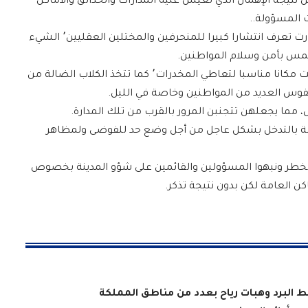
تيجة الإهمال الذي تعيش عليه المدارات والحدائق والأماكن
 المسؤولة..
ويذكر بهذا الخصوص أن حديقة مدار باب دكالة صارت تعرف انتشارا كبيرا للمنحرفين والمختلين العقليين٬ الشيء
يمس بأمن وسلام المواطنين.
وتعيش الحديقة المذكورة إهمالا كبيرا حيث أصبحت مكانا مناسبا لتعاطي المخدرات٬ كما تتخذ الكلاب الضالة من
فوس العديد من المواطنين وخاصة في الليل.
 مما يجعلهن تتجنبن المرور بالقرب من تلك المدارة.
ة بالتدخل بشكل عاجل من أجل وضع حد للفوضى ولمظاهر
لخطر ونبهوا المسؤولين والقائمين على شؤو المدينة بخصوص
اكن العامة لكن بدون نتيجة تذكر.
قط البرد وهبات رياح بعدد من مناطق المملكة