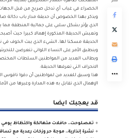
استفحلت ظاهرة انتشار المنحرفين بمدينة مراكش ن
نشر
الخضراء في غياب أي تدخل صريح من قبل الجهات
الذي يؤثر بشكل سلبي على جمالية المنطقة مما 
الحديقة مسكنا لها، الشيء الذي يبث الخوف في ن
وينطبق الأمر على النساء اللواتي تتعرضن للتحرش،
ويطالب العديد من المواطنين السلطات المختص
الانحراف التي تعرفها الحديقة.
هذا وسبق للعديد من لمواطنين أن دقوا ناقوس ا
الإهمال الذي تقابل به هذه المدارة وغيرها من الأم
قد يعجبك ايضا
تمصلوحت.. حافلات متهالكة واكتظاظ يومي
نشرة إنذارية.. موجة حر وزخات رعدية مع تسا