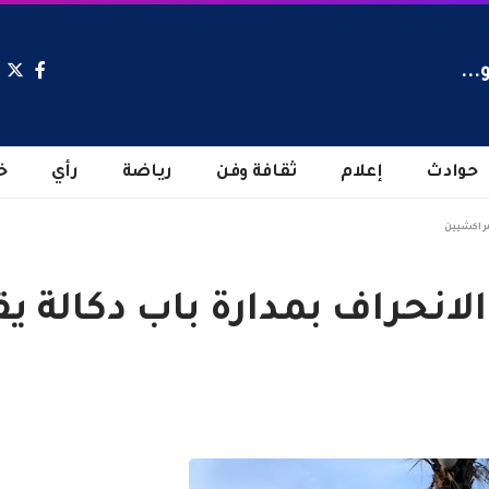
...
حوادث
إعلام
ثقافة وفن
رياضة
رأي
خ
مراكشيين
انحراف بمدارة باب دكالة ي