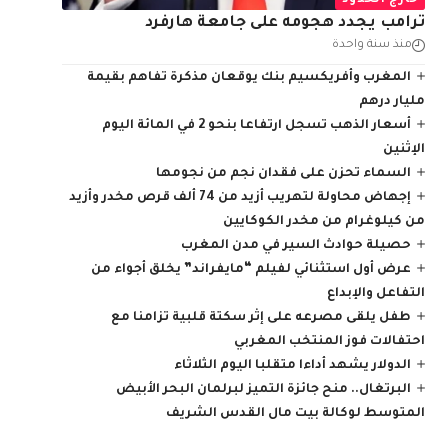
خارج الحدود
ترامب يجدد هجومه على جامعة هارفرد
منذ سنة واحدة
المغرب وأفريكسيم بنك يوقعان مذكرة تفاهم بقيمة
مليار درهم
أسعار الذهب تسجل ارتفاعا بنحو 2 في المائة اليوم
الإثنين
السماء تحزن على فقدان نجم من نجومها
إجهاض محاولة لتهريب أزيد من 74 ألف قرص مخدر وأزيد
من كيلوغرام من مخدر الكوكايين
حصيلة حوادث السير في مدن المغرب
عرض أول استثنائي لفيلم “مايفراند” يخلق أجواء من
التفاعل والإبداع
طفل يلقى مصرعه على إثر سكتة قلبية تزامنا مع
احتفالات فوز المنتخب المغربي
الدولار يشهد أداءا متقلبا اليوم الثلاثاء
البرتغال.. منح جائزة التميز لبرلمان البحر الأبيض
المتوسط لوكالة بيت مال القدس الشريف