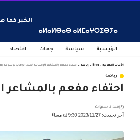
الخبر كما هو
ⴰⵍⴰⵍⴱⴰⴱ ⴰⵍⵎⴰⵖⵔⵉⴱⵢⴰ
الرئيسية
سياسة
جهات
اقتصاد
الألباب المغربية
>
Blog
>
رياضة
>
احتفاء مفعم بالمشاعر الإنسانية لعبد الوهاب بوسوفة ب
رياضة
احتفاء مفعم بالمشاعر ا
منذ 3 سنوات
آخر تحديث: 2023/11/27 at 9:30 مساءً