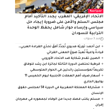
سياسة
الاتحاد الإفريقي: المغرب يجدد التأكيد أمام
مجلس السلم والأمن على ضرورة إيجاد حل
سياسي وإرساء حوار شامل يحفظ الوحدة
الترابية للسودان
منذ 3 سنوات
ابن أحمد: ثوريّة هديوي تُجدِّدُ أفقَ تحدّي القراءة العربي…
قيادةٌ واعيةٌ تُعيدُ صوغَ المعنى القرائي
الصين تقدم شكاية ضد الاتحاد الأوروبي
قرطبة تحتضن الدورة الثالثة لجائزة ابن رشد للوفاق
تكريماً لمؤسستين رائدتين في الحوار المتوسطي
أسعار صرف أهم العملات الأجنبية ليوم الخميس 11
يوليوز الجاري
مشاركة المملكة المغربية في الدورة 58 لمجلس حقوق
الإنسان
مسلم يكتب فصلا جديدا من الوفاء لجمهوره في مهرجان
إفران