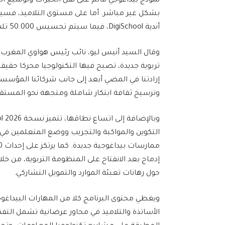
أندية DigiSchool، فيما سيتم تحسيس 50.000 تلميذ آخرين بشكل غير مباشر بالتكنولوجيات والابتكار.
تربوية جديدة، تصبح فيها التكنولوجيا محركا حقيق
إرادتنا في المضي أبعد إلى جانب شركائنا المؤسسات
وترسيخ ثقافة ابتكار شاملة ومتجهة نحو المستق
التكوين والمواكبة والتجريب ووضع المتعلمين في 
إدماج بعد الانفتاح على المنظومة التربوية، من خلا
حول رهانات تعبئة الموارد والتمويل التشاركي.
ويغطي محتوى البرنامج كلا من المهارات البيداغوج
الأساتذة والتلاميذ في محاور عرضانية تشمل التفك