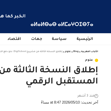
الخبر كما هو
ⴰⵍⴰⵍⴱⴰⴱ ⴰⵍⵎⴰⵖⵔⵉⴱⵢⴰ
الرئيسية
سياسة
جهات
اقتصاد
الألباب المغربية
>
Blog
>
علوم
>
إطلاق النسخة الثالثة من مشروع DigiSchool: نحو دفع التعليم إلى قلب المستقبل الرقمي
علوم
المستقبل الرقمي
منذ 3 أشهر
آخر تحديث: 2026/05/10 at 8:47 مساءً