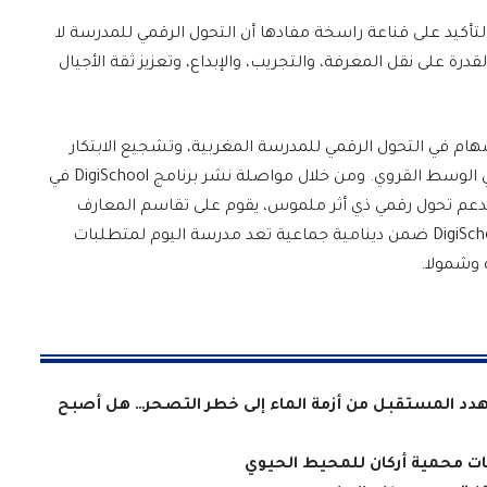
ن خلال هذه النسخة الجديدة، يجدد DigiSchool التأكيد على قناعة راسخة مفادها أن التحول الرقمي للمدرسة لا
قدرة على نقل المعرفة، والتجريب، والإبداع، وتعزيز ثقة الأجيال
 الوطني، يهدف DigiSchool إلى الإسهام في التحول الرقمي للمدرسة المغربية، وتشجيع الابتكار
البيداغوجي، وتقليص الفجوة الرقمية، ولا سيما في الوسط القروي. ومن خلال مواصلة نشر برنامج DigiSchool في
بدعم تحول رقمي ذي أثر ملموس، يقوم على تقاسم المعارف
وتثمين المواهب. وأكثر من مجرد برنامج، يندرج DigiSchool ضمن دينامية جماعية تعد مدرسة اليوم لمتطلبات
 وشمولا.
 تهدد المستقبل من أزمة الماء إلى خطر التصحر… هل أصبح
عيات محمية أركان للمحيط الحيوي