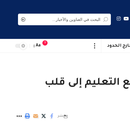
9
ارج الحدود
Aa
 من مشروع DigiSchool: نحو دفع التعليم إلى قلب
نشر