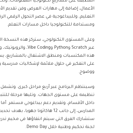
المطبقة على مشاريع تكنولوجيا المعلومات، وتحليل 
الأعمال، إضافة إلى مهارات العرض وفن تقديم الأف
التعليم، وللبيداغوجية في عصر التحول الرقمي 
ومستدامة للتكنولوجيا داخل مسارات التعلم.
وعلى المستوى التكنولوجي، ستركز هذه النسخة ال
عبر Scratch وPython 
على التفكير في حلول ملائمة لإشكاليات مدرسية
ووضوح.
وسينتظم البرنامج عبر أربع مراحل كبرى. وتشمل المر
تنظيمه على مستوى الجهات. وتليها مرحلة للتتب
داخل الأقسام، وتقديم دعم بيداغوجي مستمر. أما
المدارس، إلى جانب 12 هاكاثونا جهويا
ستشارك الفرق التي سيتم انتقاؤها في مخيم تدريبي
لجنة تحكيم وطنية خلال Demo Day.