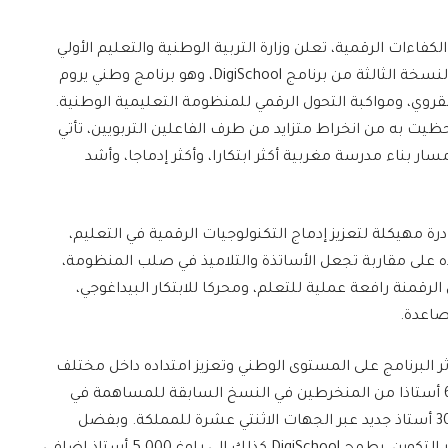
لكفاءات الرقمية، تعلن وزارة التربية الوطنية والتعليم الأولي
والرياضة، بشراكة مع هواوي المغرب، عن إطلاق النسخة الثالثة من برنامج DigiSchool، وهو برنامج وطني يروم
لقروي، ومواكبة التحول الرقمي للمنظومة التعليمية الوطنية.
يت به من انخراط متزايد من طرف الفاعلين التربويين، تأتي
بناء مدرسة مغربية أكثر ابتكارا، وأكثر إدماجا، وأشد
رنامج DigiSchool مكانته كمبادرة مهيكلة لتعزيز إدماج التكنولوجيات الرقمية في التعليم،
 على مقاربة تجعل الأساتذة والتلاميذ في صلب المنظومة،
قمنة رافعة عملية للتعلم، ومحركا للابتكار البيداغوجي،
لصاعدة.
البرنامج على المستوى الوطني وتعزيز امتداده داخل مختلف
جهات المملكة. وتنص هذه النسخة على تعبئة 60 أستاذا من المنخرطين في النسخ السابقة للمساهمة في
مواكبة مسارات التكوين، إلى جانب تكوين حوالي 300 أستاذ جديد عبر الجهات الاثنتي عشرة للمملكة. وبفضل