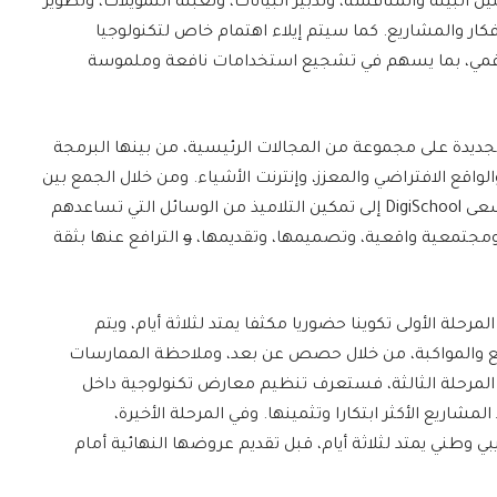
البيئة والمنافسة، وتدبير البيانات، وتعبئة التمويلات، وتطوير
كار والمشاريع. كما سيتم إيلاء اهتمام خاص لتكنولوجيا
الرقمي، بما يسهم في تشجيع استخدامات نافعة وملموسة
جديدة على مجموعة من المجالات الرئيسية، من بينها البرمجة
وVibe Coding، والروبوتيك، والواقع الافتراضي والمعزز، وإنترنت الأشياء. ومن خلال الجمع بين
هذه المكتسبات ومنطق الاشتغال بالمشاريع، يسعى DigiSchool إلى تمكين التلاميذ من الوسائل التي تساعدهم
 ومجتمعية واقعية، وتصميمها، وتقديمها،
و
الترافع عنها بثقة
حلة الأولى تكوينا حضوريا مكثفا يمتد لثلاثة أيام، ويتم
ع والمواكبة، من خلال حصص عن بعد، وملاحظة الممارسات
 المرحلة الثالثة، فستعرف تنظيم معارض تكنولوجية داخل
، بهدف تحديد المشاريع الأكثر ابتكارا وتثمينها. وفي المرحلة الأخيرة،
 وطني يمتد لثلاثة أيام، قبل تقديم عروضها النهائية أمام