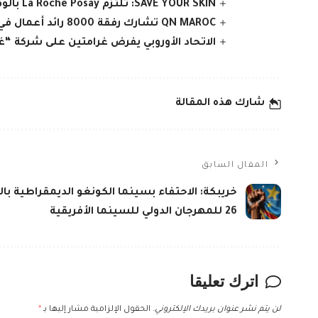
SAVE YOUR SKIN: تلتزم ‎La Roche Posay‎ بالوقاية من سرطان الجلد
QN MAROC تشارك رفقة 8000 رائد أعمال في مؤتمر عالمي بماليزيا
الاتحاد الأوروبي يفرض غرامتين على شركة “غوغل” بقيمة
شارك هذه المقالة
المقال السابق
خريبكة: الاحتفاء بسينما الكونغو الديمقراطية بال
26 للمهرجان الدولي للسينما الأفريقية
اترك تعليقا
لن يتم نشر عنوان بريدك الإلكتروني.
الحقول الإلزامية مشار إليها بـ
*