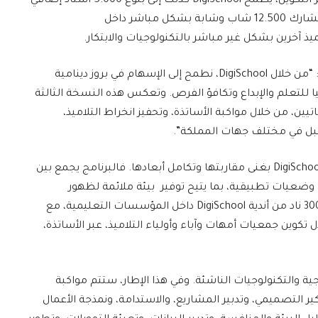
نموذج بيداغوجي قائم على نقل الخبرات وتوسيع أثر التكوين، يطمح DigiSchool كذلك إلى بلوغ 5.000 أستاذ إضافي
بشكل غير مباشر. أما على مستوى التلاميذ، فسيشارك 12.500 شاب وشابة بشكل مباشر داخل
وقال السيد أنيس ليو، نائب رئيس هواوي المغرب: “من خلال DigiSchool، نطمح إلى الإسهام في بروز دينامية
يا للتعلم والإبداع وتكافؤ الفرص. وتعكس هذه النسخة الثالثة
يين، من خلال مواكبة الأساتذة، وتحفيز انخراط التلاميذ،
بل في مختلف جهات المملكة”.
وبالإضافة إلى اتساع نطاقها، تتميز نسخة DigiSchool 2026 بغنى مقاربتها وتكامل أبعادها. فالبرنامج يجمع بين
وضعيات تطبيقية، بما يتيح توفير بيئة ملائمة لظهور
ممارسات بيداغوجية جديدة. كما يرتكز على إحداث 300 ناد من أندية DigiSchool داخل المؤسسات التعليمية، مع
ل تكوين جمعيات أمهات وآباء وأولياء التلاميذ، عبر الأساتذة،
ية والتكنولوجيات الناشئة. وفي هذا الإطار، ستتم مواكبة
ير التصميمي، وتدبير المشاريع، والاستدامة، ونمذجة الأعمال