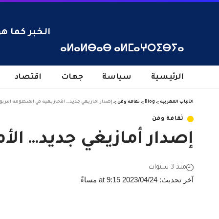
الخبر كما هو
ⴰⵍⴰⵍⴱⴰⴱ ⴰⵍⵎⴰⵖⵔⵉⴱⵢⴰ
الرئيسية
سياسة
جهات
اقتصاد
الألباب المغربية
>
Blog
>
ثقافة وفن
>
إصدار أمازيغي جديد… الأمازيغية في المنظومة التربو
ثقافة وفن
إصدار أمازيغي جديد… الأم
منذ 3 سنوات
آخر تحديث: 2023/04/24 at 9:15 مساءً