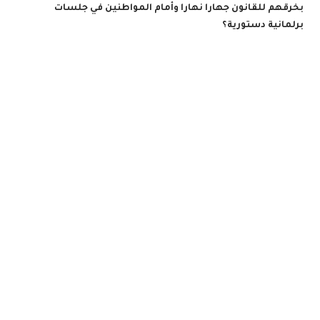
بخرقهم للقانون جهارا نهارا وأمام المواطنين في جلسات
برلمانية دستورية؟