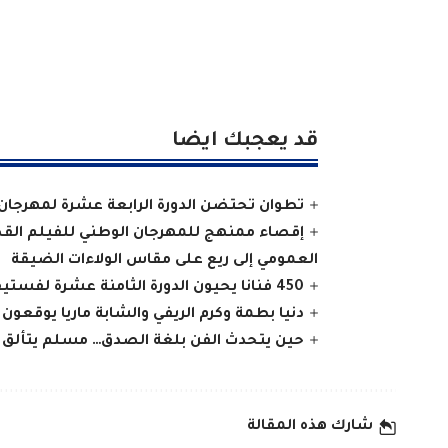
قد يعجبك ايضا
تطوان تحتضن الدورة الرابعة عشرة لمهرجان
إقصاء ممنهج للمهرجان الوطني للفيلم القصي
العمومي إلى ريع على مقاس الولاءات الضيقة
450 فنانا يحيون الدورة الثامنة عشرة لفستيفال تيفاوين بتافراوت وأملن
دنيا بطمة وكرم الريفي والشابة ماريا يوقعون على ختام ناجح للدور
حين يتحدث الفن بلغة الصدق… مسلم يتألق ف
شارك هذه المقالة