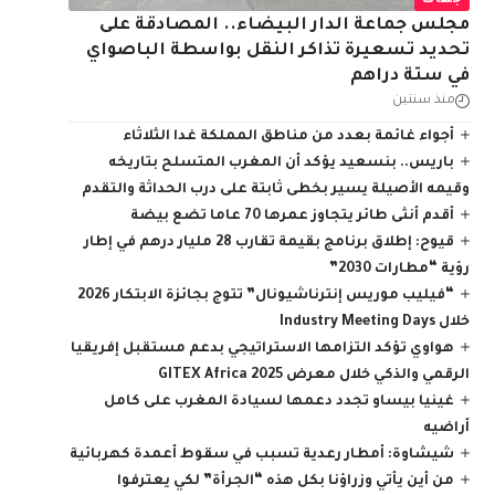
جهات
مجلس جماعة الدار البيضاء.. المصادقة على
تحديد تسعيرة تذاكر النقل بواسطة الباصواي
في ستة دراهم
منذ سنتين
أجواء غائمة بعدد من مناطق المملكة غدا الثلاثاء
باريس.. بنسعيد يؤكد أن المغرب المتسلح بتاريخه
وقيمه الأصيلة يسير بخطى ثابتة على درب الحداثة والتقدم
أقدم أنثى طائر يتجاوز عمرها 70 عاما تضع بيضة
قيوح: إطلاق برنامج بقيمة تقارب 28 مليار درهم في إطار
رؤية “مطارات 2030”
“فيليب موريس إنترناشيونال” تتوج بجائزة الابتكار 2026
خلال Industry Meeting Days
هواوي تؤكد التزامها الاستراتيجي بدعم مستقبل إفريقيا
الرقمي والذكي خلال معرض GITEX Africa 2025
غينيا بيساو تجدد دعمها لسيادة المغرب على كامل
أراضيه
شيشاوة: أمطار رعدية تسبب في سقوط أعمدة كهربائية
من أين يأتي وزراؤنا بكل هذه “الجرأة” لكي يعترفوا