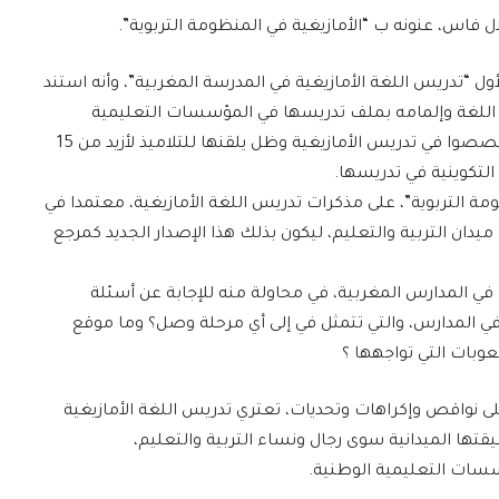
فاس، عنونه ب “الأمازيغية في المنظومة التربوية”.
أول “تدريس اللغة الأمازيغية في المدرسة المغربية”، وأنه استند
ه اللغة وإلمامه بملف تدريسها في المؤسسات التعليمية
المغربية، إذ كان من الفوج الأول للأساتذة الذين تخصصوا في تدريس الأمازيغية وظل يلقنها للتلاميذ لأزيد من 15
لتكوينية في تدريسها.
نظومة التربوية”، على مذكرات تدريس اللغة الأمازيغية، معتمدا في
ميدان التربية والتعليم، ليكون بذلك هذا الإصدار الجديد كمرجع
ة في المدارس المغربية، في محاولة منه للإجابة عن أسئلة
ي المدارس، والتي تتمثل في إلى أي مرحلة وصل؟ وما موقع
وبات التي تواجهها ؟
لى نواقص وإكراهات وتحديات، تعتري تدريس اللغة الأمازيغية
قتها الميدانية سوى رجال ونساء التربية والتعليم،
سسات التعليمية الوطنية.