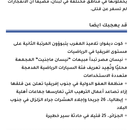
يحملونها في مناطق مختلفة في لبنان، مضيفا أن الانفجارات
لم تسفر عن قتلى.
قد يعجبك ايضا
كوت ديفوار: تلاميذ المغرب يتبوؤون المرتبة الثانية على
مستوى افريقيا في الرياضيات
نيسان مصر تبدأ مبيعات “نيسان ماجنيت” المجمعة
محليًا وتُعِيد تعريف فئة السيارات الرياضية المدمجة
متعددة الاستخدامات
منظمة العفو الدولية في جنوب إفريقيا تعلن عن قلقها
إزاء تصاعد أعمال الترهيب التي تمارسها جماعات أهلية
إيطاليا.. 26 جريحا وإجلاء العشرات جراء الزلزال في جنوب
البلاد
الجزائر.. 25 قتيلا في حادثة سير خطيرة