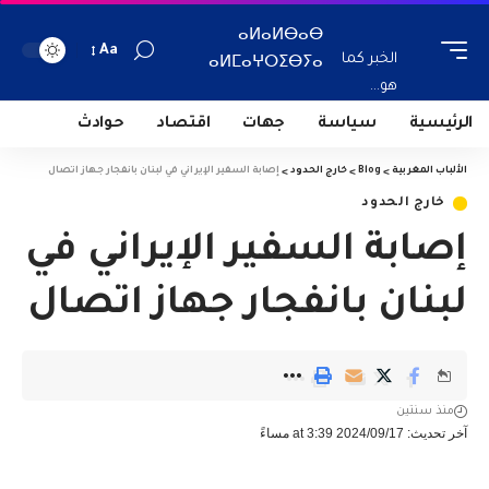
ⴰⵍⴰⵍⴱⴰⴱ
Aa
الخبر كما
ⴰⵍⵎⴰⵖⵔⵉⴱⵢⴰ
هو...
الرئيسية
سياسة
جهات
اقتصاد
حوادث
الألباب المغربية
>
Blog
>
خارج الحدود
>
إصابة السفير الإيراني في لبنان بانفجار جهاز اتصال
خارج الحدود
إصابة السفير الإيراني في
لبنان بانفجار جهاز اتصال
منذ سنتين
آخر تحديث: 2024/09/17 at 3:39 مساءً