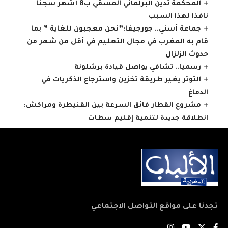
المحكمة تدين البرلماني المسقي ب8 أشهر سجنا
نافذا لهذا السبب
جماعة أسني.. جورجيفا:”نحن معجبون للغاية ” بما
قام به المغرب في مجال التعليم في أقل من شهر من
حدوث الزلزال
رسميا.. تشافي يواصل قيادة برشلونة
التوتر يغير طريقة تخزين واسترجاع الذكريات في
الدماغ
مشروع القطار فائق السرعة بين القنيطرة ومراكش:
انطلاقة جديدة لتنمية إقليم سطات
تجدنا على مواقع التواصل الاجتماعي