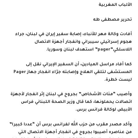
الألباب المغربية
تحرير مصطفى طه
أفادت وكالة مهر للأنباء، إصابة سفير إيران في لبنان، جراء
هجوم إسرائيلي سيبراني وانفجار أجهزة الاتصال
اللاسلكي”
pager
” استهدف لبنان وسوريا.
كما أفاد مراسل الميادين، أن السفير الإيراني نقل إلى
المستشفى لتلقي العلاج وإصابته جرّاء انفجار جهاز
Pager
ليست خطرة.
وأصيب “مئات الأشخاص” بجروح في لبنان إثر انفجار لأجهزة
اتصالات يحملونها، كما قال وزير الصحة اللبناني فراس
الأبيض لوكالة فرانس برس.
وأكد مصدر مقرب من حزب الله لفرانس برس أن “عددا كبيرا”
من عناصره أصيبوا بجروح في انفجار أجهزة الاتصال التي