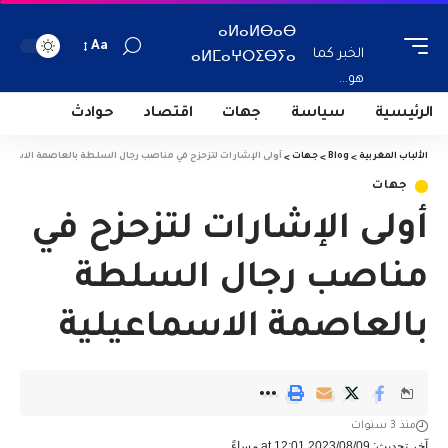
ⴰⵍⴰⵍⴱⴰⴱ
Aa
الخبر كما
ⴰⵍⵎⴰⵖⵔⵉⴱⵢⴰ
هو...
الرئيسية
سياسة
جهات
اقتصاد
حوادث
الألباب المغربية
>
Blog
>
جهات
>
أولى الإشارات لتزحزح في مناصب رجال السلطة بالعاصمة الاسماع
جهات
أولى الإشارات لتزحزح في
مناصب رجال السلطة
بالعاصمة الاسماعيلية
منذ 3 سنوات
آخر تحديث: 2023/08/09 at 12:01 مساءً