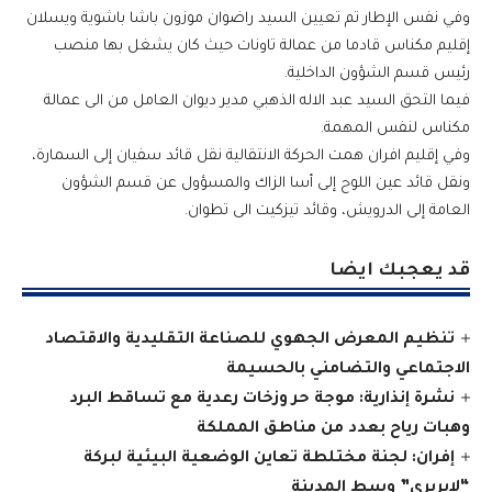
وفي نفس الإطار تم تعيين السيد راضوان موزون باشا باشوية ويسلان
إقليم مكناس قادما من عمالة تاونات حيث كان يشغل بها منصب
رئيس قسم الشؤون الداخلية.
فيما التحق السيد عبد الاله الذهبي مدير ديوان العامل من الى عمالة
مكناس لنفس المهمة.
وفي إقليم افران همت الحركة الانتقالية نقل قائد سفيان إلى السمارة،
ونقل قائد عين اللوح إلى أسا الزاك والمسؤول عن قسم الشؤون
العامة إلى الدرويش، وقائد تيزكيت الى تطوان.
قد يعجبك ايضا
تنظيم المعرض الجهوي للصناعة التقليدية والاقتصاد
الاجتماعي والتضامني بالحسيمة
نشرة إنذارية: موجة حر وزخات رعدية مع تساقط البرد
وهبات رياح بعدد من مناطق المملكة
إفران: لجنة مختلطة تعاين الوضعية البيئية لبركة
“لابريري” وسط المدينة