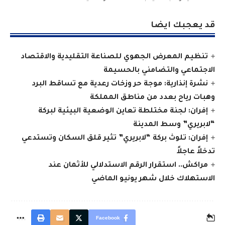
قد يعجبك ايضا
تنظيم المعرض الجهوي للصناعة التقليدية والاقتصاد
الاجتماعي والتضامني بالحسيمة
نشرة إنذارية: موجة حر وزخات رعدية مع تساقط البرد
وهبات رياح بعدد من مناطق المملكة
إفران: لجنة مختلطة تعاين الوضعية البيئية لبركة
“لابريري” وسط المدينة
إفران: تلوث بركة “لابريري” تثير قلق السكان وتستدعي
تدخلاً عاجلاً
مراكش.. استقرار الرقم الاستدلالي للأثمان عند
الاستهلاك خلال شهر يونيو الماضي
Facebook