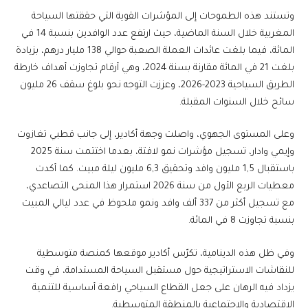
وتستند هذه الطموحات إلى المؤشرات القوية التي حققتها السياحة
المغربية خلال السنة الماضية، حيث ارتفع عدد الوافدين بنسبة 14 في
المائة، فيما بلغت عائدات العملة الصعبة حوالي 138 مليار درهم، بزيادة
بلغت 21 في المائة مقارنة بسنة 2024، وهي أرقام تجاوزت أهداف خارطة
الطريق السياحية 2023-2026، وعززت التوجه نحو بلوغ سقف 26 مليون
سائح خلال السنوات المقبلة.
وعلى المستوى الجهوي، واصلت وجهة أكادير، إلى جانب قطبي تغازوت
وإيمي وادار، تسجيل مؤشرات نمو لافتة، بعدما اختتمت سنة 2025
باستقبال 1,5 مليون وافد وتحقيق 6,3 مليون ليلة مبيت. كما أكدت
معطيات الربع الأول من سنة 2026 استمرار هذا المنحى التصاعدي،
مع تسجيل أكثر من 337 ألف وافد ونمو ملحوظ في عدد ليالي المبيت
بنسبة تجاوزت 8 في المائة.
وفي ظل هذه الدينامية، تكرّس أكادير موقعها كمنصة متوسطية
للنقاشات الاستراتيجية حول مستقبل السياحة المستدامة، في وقت
يزداد فيه الرهان على جعل القطاع السياحي رافعة أساسية للتنمية
الاقتصادية والاجتماعية بالمنطقة المتوسطية.