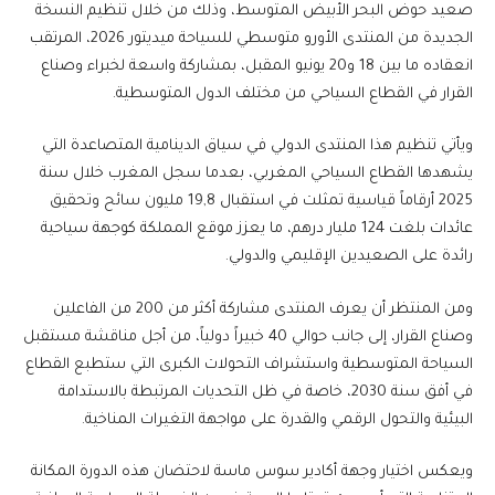
صعيد حوض البحر الأبيض المتوسط، وذلك من خلال تنظيم النسخة
الجديدة من المنتدى الأورو متوسطي للسياحة ميديتور 2026، المرتقب
انعقاده ما بين 18 و20 يونيو المقبل، بمشاركة واسعة لخبراء وصناع
القرار في القطاع السياحي من مختلف الدول المتوسطية.
ويأتي تنظيم هذا المنتدى الدولي في سياق الدينامية المتصاعدة التي
يشهدها القطاع السياحي المغربي، بعدما سجل المغرب خلال سنة
2025 أرقاماً قياسية تمثلت في استقبال 19,8 مليون سائح وتحقيق
عائدات بلغت 124 مليار درهم، ما يعزز موقع المملكة كوجهة سياحية
رائدة على الصعيدين الإقليمي والدولي.
ومن المنتظر أن يعرف المنتدى مشاركة أكثر من 200 من الفاعلين
وصناع القرار، إلى جانب حوالي 40 خبيراً دولياً، من أجل مناقشة مستقبل
السياحة المتوسطية واستشراف التحولات الكبرى التي ستطبع القطاع
في أفق سنة 2030، خاصة في ظل التحديات المرتبطة بالاستدامة
البيئية والتحول الرقمي والقدرة على مواجهة التغيرات المناخية.
ويعكس اختيار وجهة أكادير سوس ماسة لاحتضان هذه الدورة المكانة