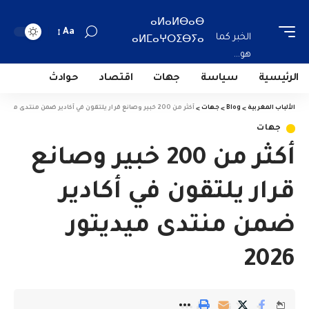
ⴰⵍⴰⵍⴱⴰⴱ
Aa
الخبر كما
ⴰⵍⵎⴰⵖⵔⵉⴱⵢⴰ
هو...
الرئيسية
سياسة
جهات
اقتصاد
حوادث
الألباب المغربية
>
Blog
>
جهات
>
أكثر من 200 خبير وصانع قرار يلتقون في أكادير ضمن منتدى ميديتور 2026
جهات
أكثر من 200 خبير وصانع
قرار يلتقون في أكادير
ضمن منتدى ميديتور
2026