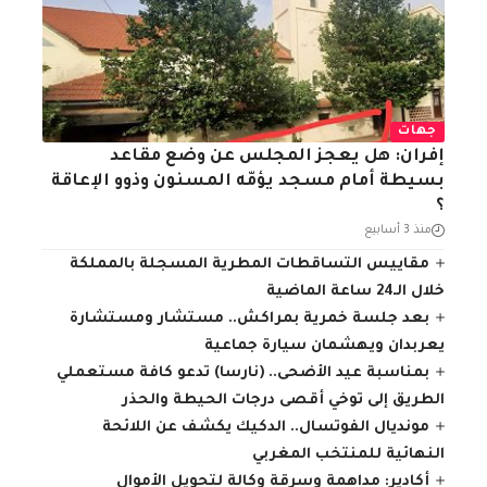
جهات
إفران: هل يعجز المجلس عن وضع مقاعد
بسيطة أمام مسجد يؤمّه المسنون وذوو الإعاقة
؟
منذ 3 أسابيع
مقاييس التساقطات المطرية المسجلة بالمملكة
خلال الـ24 ساعة الماضية
بعد جلسة خمرية بمراكش.. مستشار ومستشارة
يعربدان ويهشمان سيارة جماعية
بمناسبة عيد الأضحى.. (نارسا) تدعو كافة مستعملي
الطريق إلى توخي أقصى درجات الحيطة والحذر
مونديال الفوتسال.. الدكيك يكشف عن اللائحة
النهائية للمنتخب المغربي
أكادير: مداهمة وسرقة وكالة لتحويل الأموال