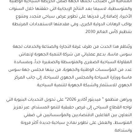
المتنامية التي أصبحت تحتلها الجهة ضمن الخريطة السياحية الوطنية
والمتوسطية، لاسيما بعد النتائج الإيجابية التي حققتها خلال السنوات
الأخيرة، إضافة إلى قدرتها على تطوير عرض سياحي متجدد ومتنوع
يواكب الرهانات الدولية الكبرى، وفي مقدمتها الاستعدادات المرتبطة
بتنظيم كأس العالم 2030.
ويُنظم هذا الحدث من طرف غرفة التجارة والصناعة والخدمات لجهة
سوس ماسة، بدعم عملياتي من شركة التنمية الجهوية لإنعاش
المقاولة السياحية الصغرى والمتوسطة والصغيرة جداً، وبمساندة
عدد من المؤسسات الوطنية والجهوية، من بينها مجلس جهة سوس
ماسة ووزارة السياحة والمجلس الجهوي للسياحة، إلى جانب المركز
الجهوي للاستثمار والشبكة الجهوية للتنمية السياحية.
ويراهن منظمو ” ميديتور أكادير 2026″ على تحويل التحديات البنيوية التي
تواجه القطاع السياحي إلى فرص حقيقية للنمو المستدام، عبر تعزيز
التعاون بين الفاعلين الاقتصاديين والمؤسساتيين في ضفتي
المتوسط، والعمل على تطوير نماذج سياحية جديدة أكثر مرونة
واستدامة.