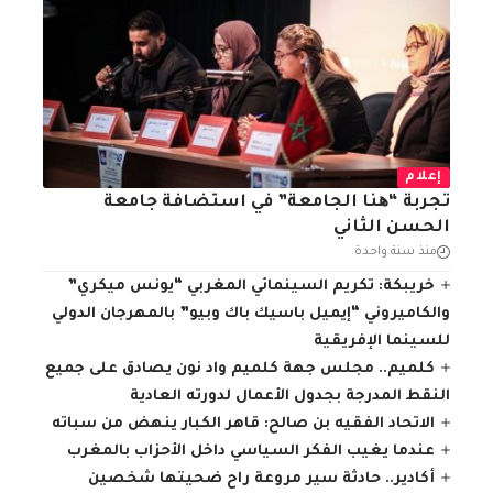
إعلام
تجربة “ھنا الجامعة” في استضافة جامعة
الحسن الثاني
منذ سنة واحدة
خريبكة: تكريم السينمائي المغربي “يونس ميكري”
والكاميروني “إيميل باسيك باك وبيو” بالمهرجان الدولي
للسينما الإفريقية
كلميم.. مجلس جهة كلميم واد نون يصادق على جميع
النقط المدرجة بجدول الأعمال لدورته العادية
الاتحاد الفقيه بن صالح: قاهر الكبار ينهض من سباته
عندما يغيب الفكر السياسي داخل الأحزاب بالمغرب
أكادير.. حادثة سير مروعة راح ضحيتها شخصين