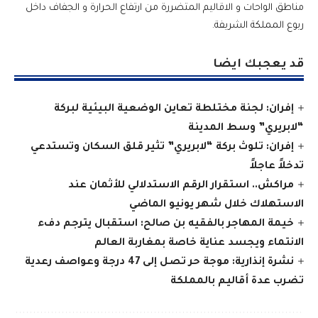
مناطق الواحات و الاقاليم المتضررة من ارتفاع الحرارة و الجفاف داخل
ربوع المملكة الشريفة.
قد يعجبك ايضا
إفران: لجنة مختلطة تعاين الوضعية البيئية لبركة
“لابريري” وسط المدينة
إفران: تلوث بركة “لابريري” تثير قلق السكان وتستدعي
تدخلاً عاجلاً
مراكش.. استقرار الرقم الاستدلالي للأثمان عند
الاستهلاك خلال شهر يونيو الماضي
خيمة المهاجر بالفقيه بن صالح: استقبال يترجم دفء
الانتماء ويجسد عناية خاصة بمغاربة العالم
نشرة إنذارية: موجة حر تصل إلى 47 درجة وعواصف رعدية
تضرب عدة أقاليم بالمملكة