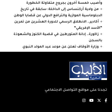
وأصيب خمسة آخرون بجروح متفاوتة الخطورة
من ولاية أركنساس إلى الداخلة: سابقة في تاريخ
الدبلوماسية الموازية والترافع الدولي عن قضايا الوطن
أكادير.. الانطلاق الرسمي للدورة العشرين من تمرين
“الأسد الإفريقي”
زاكورة.. إدانة المتورطين في قضية الكنوز والشعوذة
بالسجن
وزارة الأوقاف تعلن عن موعد عيد المولد النبوي
تجدنا على مواقع التواصل الاجتماعي