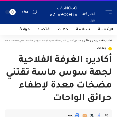
ⴰⵍⴰⵍⴱⴰⴱ
Aa
الخبر كما
ⴰⵍⵎⴰⵖⵔⵉⴱⵢⴰ
هو...
الرئيسية
سياسة
جهات
اقتصاد
حوادث
الألباب المغربية
>
Blog
>
جهات
>
أكادير: الغرفة الفلاحية لجهة سوس ماسة تقتني مضخات معدة لإط
جهات
أكادير: الغرفة الفلاحية
لجهة سوس ماسة تقتني
مضخات معدة لإطفاء
حرائق الواحات