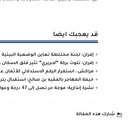
قد يعجبك ايضا
إفران: لجنة مختلطة تعاين الوضعية البيئية 
إفران: تلوث بركة “لابريري” تثير قلق السكان و
مراكش.. استقرار الرقم الاستدلالي للأثمان 
خيمة المهاجر بالفقيه بن صالح: استقبال يتر
نشرة إنذارية: موجة حر تصل إلى 47 درجة وعواصف رعدية تضرب عدة أقاليم بالمملكة
شارك هذه المقالة