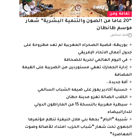
ثقافة وفن
“20 عاما من الصون والتنمية البشرية” شعار
موسم طانطان
منذ سنتين
بوريطة: قضية الصحراء المغربية لم تعد مطروحة على
جدول أعمال الاتحاد الإفريقي
في اليوم العالمي لحرية للصحافة
إدارة الجمارك تعفي مستوردين من الضريبة على القيمة
المضافة
آفة جديدة..
حسنية أكادير يفوز على ضيفه الشباب السالمي
الكلاب الضالة تغزو مدينة حطان
سيطرة مغربية بالنسخة 15 من الماراطون الدولي
للدارالبيضاء
شبيبة “البام” بجهة بني ملال خنيفرة تنظم مؤتمرها
الجهوي تحت شعار “شباب الحزب: امتداد للأصالة وصوت
المعاصرة”