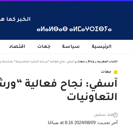
الخبر كما هو
ⴰⵍⴰⵍⴱⴰⴱ ⴰⵍⵎⴰⵖⵔⵉⴱⵢⴰ
الرئيسية
سياسة
جهات
اقتصاد
الألباب المغربية
>
Blog
>
جهات
>
آسفي: نجاح فعالية “ورشة التجارة الإلكترونية” بمشاركة 
جهات
آسفي: نجاح فعالية “ورشة
التعاونيات
منذ سنتين
آخر تحديث: 2024/08/09 at 8:16 صباحًا