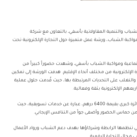
لشباب والتنمية المقاولاتية بأسفي، بالتعاون مع شركة
كبة الشباب، ورشة عمل متميزة حول التجارة الإلكترونية تحت
ماعية ومواكبة الشباب بآسفي، وشهدت حضوراً كبيراً من
ة الإلكترونية من مختلف أنحاء الإقليم. هدفت الورشة إلى تمكين
والتغلب على التحديات المرتبطة بها، حيث قُدمت حلول عملية
عهم الإلكترونية بثقة وفعالية.
وكان من أبرز ما تميزت به الفعالية السحب على جائزة كبرى بقيمة 6400 درهم، عبارة عن خدمات تسويقية، حيث
د من حماس الحضور وأضفى جواً من التنافس الإيجابي.
 تنظمها الرابطة وشركاؤها بهدف دعم الشباب ورواد الأعمال
في مجال التجارة الرقمية.