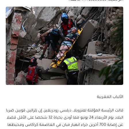
الألباب المغربية
قالت الرئيسة المؤقتة لفنزويلا، ديلسي رودريغيز، إن زلزالين قويين ضربا
البلاد يوم الأربعاء 24 يونيو مما أودى بحياة 32 ​شخصا على الأقل فضلا
عن إصابة 700 آخرين جراء انهيار مبان ‌في العاصمة كراكاس ومحيطها.