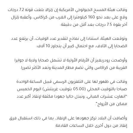
وقالت هيئة المسح الجيولوجي الأمريكية إن زلزالا بلغت قوته 7.2 درجات
وقع على بعد نحو 160 كيلومترا إلى الغرب من كراكاس، وأعقبه زلزال
آخر بقوة 7.5 ​درجات بعد أقل من دقيقة.
وتوقعت الهيئة، استنادا إلى نماذج لتقدير عدد ​الوفيات، أن يرتفع عدد
الضحايا إلى الآلاف، مع احتمال كبير ⁠أن يتجاوز 10 آلاف.
وأوضحت رودريغيز أن الأرقام الأولية لا تشمل ضحايا ولاية لا ​جوايرا
القريبة من كراكاس والتي تضم مطار المدينة وتعد الأكثر تضررا.
وقالت في ​ظهور لها على التلفزيون الرسمي قبيل الساعة الواحدة
صباحا بالتوقيت المحلي (05.00 بتوقيت غرينتش) اليوم الخميس
“انهارت عشرات المباني، ونبذل حاليا جهودا مكثفة لإنقاذ أكبر عدد
ممكن من الأرواح”.
وأضافت أن البلاد ​تركز جهودها على الإنقاذ، بما في ذلك استقبال فرق
إنقاذ من ​دول أخرى خلال الساعات القادمة.