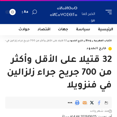
ⴰⵍⴰⵍⴱⴰⴱ
Aa
الخبر كما
ⴰⵍⵎⴰⵖⵔⵉⴱⵢⴰ
هو...
الرئيسية
سياسة
جهات
اقتصاد
حوادث
الألباب المغربية
>
Blog
>
خارج الحدود
>
32 قتيلا على الأقل وأكثر من 700 جريح جراء زلزالين في فنزويلا
خارج الحدود
32 قتيلا على الأقل وأكثر
من 700 جريح جراء زلزالين
في فنزويلا
منذ شهر واحد
آخر تحديث: 2026/06/25 at 4:44 مساءً