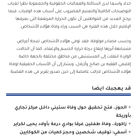
جدلا واسعا لدى الساكنة والفعاليات الحقوقية والجمعوية نظرا لغياب
التوضيحات الكافية َوالتعتيم المضروب على أسباب هذه الوفيات، فيما
يرجح العديد من المواطنين أن تكون الحرارة المرتفعة التي يعرفها
الإقليم خلال هذه الفترة هي السبب وراء وفاة هؤلاء الأشخاص.
وحسب مصادر موثوقة، فقد توفي هؤلاء الأشخاص نتيجة أعراض
متشابهة أبرزها ارتفاع درجة حرارة الجسم والإغماء، كما أن الحالات
الواردة انتقلت إلى المستشفى من مناطق مختلفة بالجهة خاصة
إقليمي الفقيه بن صالح وأزيلال، ويشار إلى أن الأسباب الحقيقية لوفاة
هؤلاء الأشخاص لازالت غامضة إلى حين صدور تقرير في هذه القضية.
قد يعجبك ايضا
الحوز.. فتح تحقيق حول وفاة ستيني داخل مركز تجاري
بأوريكة
زاكورة.. وفاة طفلين غرقا بوادي درعة بأولاد يحيى لكراير
آسفي: توقيف شخصين وحجز كميات من الكوكايين