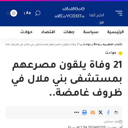
ⴰⵍⴰⵍⴱⴰⴱ
Aa
الخبر كما
ⴰⵍⵎⴰⵖⵔⵉⴱⵢⴰ
هو...
الرئيسية
سياسة
جهات
اقتصاد
حوادث
الألباب المغربية
>
Blog
>
حوادث
>
21 وفاة يلقون مصرعهم بمستشفى بني ملال في ظروف غامضة..
حوادث
21 وفاة يلقون مصرعهم
بمستشفى بني ملال في
ظروف غامضة..
منذ سنتين
آخر تحديث: 2024/07/25 at 1:54 مساءً