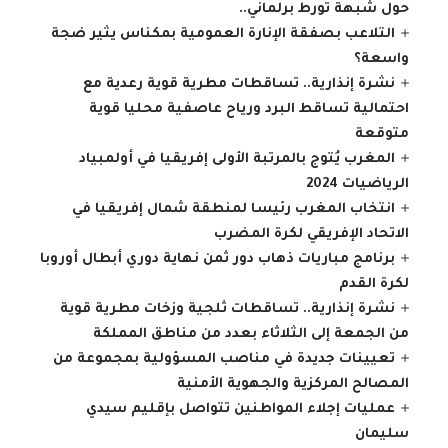
حول شبهة تورط برلماني..
التلاعب بصفقة الإنارة العمومية بمكناس يثير ضجة
واسعة؟
نشرة إنذارية.. تساقطات مطرية قوية رعدية مع
احتمالية تساقط البرد ورياح عاصفية محليا قوية
متوقعة
المغرب يُتوج بالمرتبة الأولى إفريقيا في أولمبياد
الرياضيات 2024
انتخاب المغرب رئيسا لمنطقة شمال إفريقيا في
الاتحاد الإفريقي لكرة المضرب
برنامج مباريات ذهاب دور ثمن نهاية دوري أبطال أوروبا
لكرة القدم
نشرة إنذارية.. تساقطات ثلجية وزخات مطرية قوية
من الجمعة إلى الثلاثاء بعدد من مناطق المملكة
تعيينات جديدة في مناصب المسؤولية بمجموعة من
المصالح المركزية والجهوية الأمنية
عمليات إجلاء المواطنين تتواصل بإقليم سيدي
سليمان