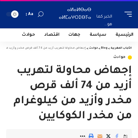
ⴰⵍⴰⵍⴱⴰⴱ
Aa
الخبر كما
ⴰⵍⵎⴰⵖⵔⵉⴱⵢⴰ
هو...
الرئيسية
سياسة
جهات
اقتصاد
حوادث
الألباب المغربية
>
Blog
>
حوادث
>
إجهاض محاولة لتهريب أزيد من 74 ألف قرص مخدر وأزيد من كيلوغرام من مخدر الكوكايين
حوادث
إجهاض محاولة لتهريب
أزيد من 74 ألف قرص
مخدر وأزيد من كيلوغرام
من مخدر الكوكايين