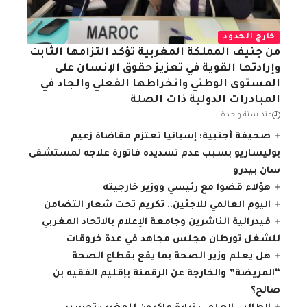
خارج الحدود
من جنيف المملكة المغربية تؤكد التزامها الثابت
وإرادتها القوية في تعزيز حقوق الإنسان على
المستوى الوطني وانخراطها الفعلي والجاد في
المبادرات الدولية ذات الصلة
منذ سنة واحدة
صحيفة أجنبية: إسبانيا تعتزم مقاضاة زعيم
بوليساريو بسبب عدم تسديده فاتورة علاجه لمستشفى
سان بيدرو
هؤلاء قضوا مع رئيسي ووزير خارجيته
اليوم العالمي للاجئين.. تكريم تحت شعار التضامن
فيدرالية الناشرين وجامعة الإعلام بالاتحاد المغربي
للشغل تورطان مجلس مجاهد في عدة خروقات
هل يعلم وزير الصحة بما يقع بقطاع الصحة
“المريضة” والخارجة عن الرقمنة بإقليم الفقيه بن
صالح؟