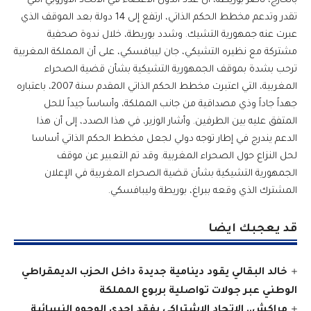
بالخارج، ناصر بوريطة، أن عدد الدول الأعضاء في الاتحاد الأوروبي التي
تقدر وتدعم مخطط الحكم الذاتي، ارتفع إلى 14 دولة بعد الموقف الذي
عبرت عنه جمهورية التشيك. وشدد بوريطة، خلال ندوة صحفية
مشتركة مع نظيره التشيكي، جان ليبافسكي، على أن المملكة المغربية
ترحب بشدة بموقف الجمهورية التشيكية بشأن قضية الصحراء
المغربية، التي اعتبرت مخطط الحكم الذاتي المقدم سنة 2007، باعتباره
جهداً جاداً وذي مصداقية من جانب المملكة، وأساساً جيداً للحل
المتفق عليه بين الطرفين. وأشار الوزير، في هذا الصدد، إلى أن هذا
الدعم يندرج في إطار توجه دولي لجعل مخطط الحكم الذاتي أساسا
لحل النزاع حول الصحراء المغربية. وقد تم التعبير عن موقف
الجمهورية التشيكية بشأن قضية الصحراء المغربية في الإعلان
المشترك الذي وقعه ببراغ، بوريطة وليبافسكي.
قد يعجبك ايضا
خالد البقالي يقود دينامية جديدة داخل الحزب الديمقراطي
الوطني عبر جولات تواصلية بربوع المملكة
مراكش.. الاتحاد الاشتراكي يفقد إحدى الوجوه النسائية