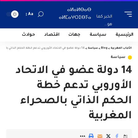
ⴰⵍⴰⵍⴱⴰⴱ
Aa
الخبر كما
ⴰⵍⵎⴰⵖⵔⵉⴱⵢⴰ
هو...
الرئيسية
سياسة
جهات
اقتصاد
حوادث
الألباب المغربية
>
Blog
>
سياسة
>
14 دولة عضو في الاتحاد الأوروبي تدعم خطة الحكم الذاتي بالصحراء المغربية
سياسة
14 دولة عضو في الاتحاد
الأوروبي تدعم خطة
الحكم الذاتي بالصحراء
المغربية