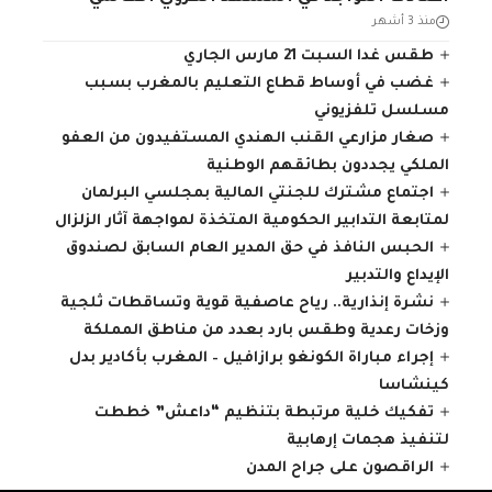
منذ 3 أشهر
طقس غدا السبت 21 مارس الجاري
غضب في أوساط قطاع التعليم بالمغرب بسبب
مسلسل تلفزيوني
صغار مزارعي القنب الهندي المستفيدون من العفو
الملكي يجددون بطائقهم الوطنية
اجتماع مشترك للجنتي المالية بمجلسي البرلمان
لمتابعة التدابير الحكومية المتخذة لمواجهة آثار الزلزال
الحبس النافذ في حق المدير العام السابق لصندوق
الإيداع والتدبير
نشرة إنذارية.. رياح عاصفية قوية وتساقطات ثلجية
وزخات رعدية وطقس بارد بعدد من مناطق المملكة
إجراء مباراة الكونغو برازافيل – المغرب بأكادير بدل
كينشاسا
تفكيك خلية مرتبطة بتنظيم “داعش” خططت
لتنفيذ هجمات إرهابية
الراقصون على جراح المدن