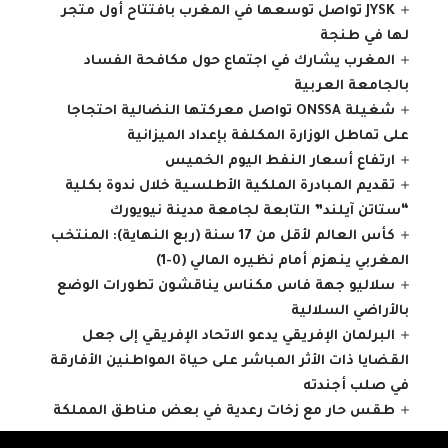
JYSK تواصل توسعها في المغرب بافتتاح أول متجر
لها في طنجة
المغرب يشارك في اجتماع حول مكافحة الفساد
بالجامعة العربية
شغيلة ONSSA تواصل معركتها النضالية احتجاجا
على تماطل الوزارة المكلفة بإعداد الميزانية
ارتفاع أسعار النفط اليوم الخميس
تقديم المبادرة الملكية الأطلسية خلال ندوة بكلية
“ستاتن آيلند” التابعة لجامعة مدينة نيويورك
كأس العالم لأقل من 17 سنة (ربع النهاية): المنتخب
المغربي ينهزم أمام نظيره المالي (0-1)
سلاليو جهة فاس مكناس يناقشون تطورات الوضع
بالأراضي السلالية
البرلمان الإفريقي يدعو الاتحاد الإفريقي إلى جعل
القضايا ذات الأثر المباشر على حياة المواطنين الأفارقة
في صلب أجندته
طقس حار مع زخات رعدية في بعض مناطق المملكة