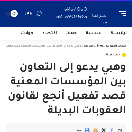
ⴰⵍⴰⵍⴱⴰⴱ
Aa
الخبر كما
ⴰⵍⵎⴰⵖⵔⵉⴱⵢⴰ
هو...
الرئيسية
سياسة
جهات
اقتصاد
حوادث
الألباب المغربية
>
Blog
>
سياسة
>
وهبي يدعو إلى التعاون بين المؤسسات المعنية قصد تفعيل أنجع 
سياسة
وهبي يدعو إلى التعاون
بين المؤسسات المعنية
قصد تفعيل أنجع لقانون
العقوبات البديلة