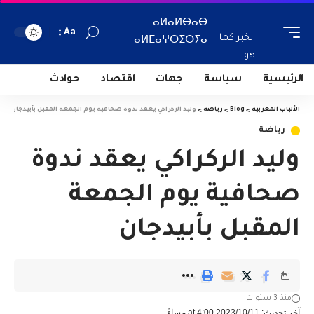
ⴰⵍⴰⵍⴱⴰⴱ
Aa
الخبر كما
ⴰⵍⵎⴰⵖⵔⵉⴱⵢⴰ
هو...
الرئيسية
سياسة
جهات
اقتصاد
حوادث
الألباب المغربية
>
Blog
>
رياضة
>
وليد الركراكي يعقد ندوة صحافية يوم الجمعة المقبل بأبيدجان
رياضة
وليد الركراكي يعقد ندوة
صحافية يوم الجمعة
المقبل بأبيدجان
منذ 3 سنوات
آخر تحديث: 2023/10/11 at 4:00 مساءً