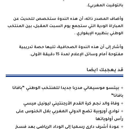
بالتوقيت المغربي).
وأضاف المصدر ذاته، أن هذه الندوة ستخصص للحديث عن
المباراة الودية التي ستجمع يوم السبت المقبل، بين المنتخب
الوطني بنظيره الإيفواري
.
وأشار إلى أن هذه الندوة الصحافية، تليها حصة تدريبية
مفتوحة أمام وسائل الإعلام لمدة 15 دقيقة الأولى
.
قد يعجبك ايضا
بيتسو موسيماني مدربا جديدا للمنتخب الوطني “بافانا
بافانا”
وفاة والد نجم كرة القدم الأرجنتيني ليونيل ميسي
نوادي أوروبية تضع الدولي المغربي بلال الخنوس على
رأس أولوياتها
عودة أشرف داري رسميا إلى الوداد الرياضي بعد فسخ