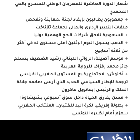
شعار الدورة العاشرة للمهرجان الوطني للمسرح بالحي
المحمدي
جمعويون يطالبون بإيفاد لجنة لمعاينة وتفحص
ملفات التدبير الإداري والمالي لجماعة تازناخت
السعودية تلاحق شركات الحج الوهمية دوليا
الذهب يسجل اليوم الإثنين أعلى مستوى له في أكثر
من ثلاثة أسابيع
موسم أصيلة: الروائي اللبناني رشيد الضعيف يتسلم
جائز محمد زفزاف للرواية العربية
أخنوش: الاجتماع رفيع المستوى المغربي الفرنسي
ترجمة للإطار السياسي الجديد الذي أرسى دعائمه جلالة
الملك والرئيس إيمانويل ماكرون
مسن يفارق الحياة داخل سوق أسبوعي بشيشاوة‎!
بطولة إفريقيا لكرة اليد للفتيان.. المنتخب المغربي
ينهزم أمام نظيره التونسي