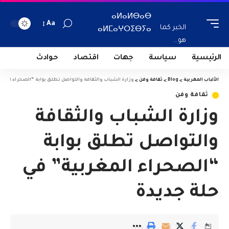
ⴰⵍⴰⵍⴱⴰⴱ
Aa
الخبر كما
ⴰⵍⵎⴰⵖⵔⵉⴱⵢⴰ
هو...
الرئيسية
سياسة
جهات
اقتصاد
حوادث
الألباب المغربية
>
Blog
>
ثقافة وفن
>
وزارة الشباب والثقافة والتواصل تطلق بوابة “الصحراء المغر
ثقافة وفن
وزارة الشباب والثقافة
والتواصل تطلق بوابة
“الصحراء المغربية” في
حلة جديدة