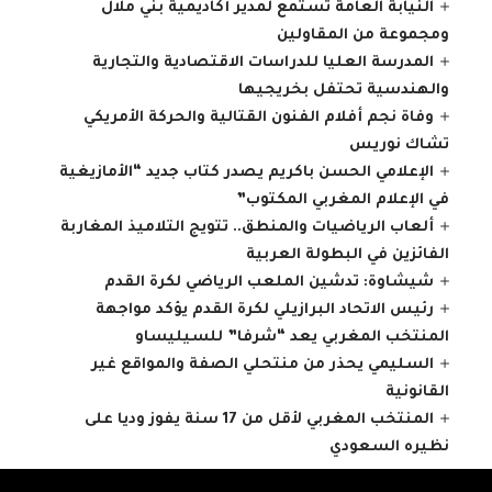
النيابة العامة تستمع لمدير أكاديمية بني ملال
ومجموعة من المقاولين
المدرسة العليا للدراسات الاقتصادية والتجارية
والهندسية تحتفل بخريجيها
وفاة نجم أفلام الفنون القتالية والحركة الأمريكي
تشاك نوريس
الإعلامي الحسن باكريم يصدر كتاب جديد “الأمازيغية
في الإعلام المغربي المكتوب”
ألعاب الرياضيات والمنطق.. تتويج التلاميذ المغاربة
الفائزين في البطولة العربية
شيشاوة: تدشين الملعب الرياضي لكرة القدم
رئيس الاتحاد البرازيلي لكرة القدم يؤكد مواجهة
المنتخب المغربي يعد “شرفا” للسيليساو
السليمي يحذر من منتحلي الصفة والمواقع غير
القانونية
المنتخب المغربي لأقل من 17 سنة يفوز وديا على
نظيره السعودي