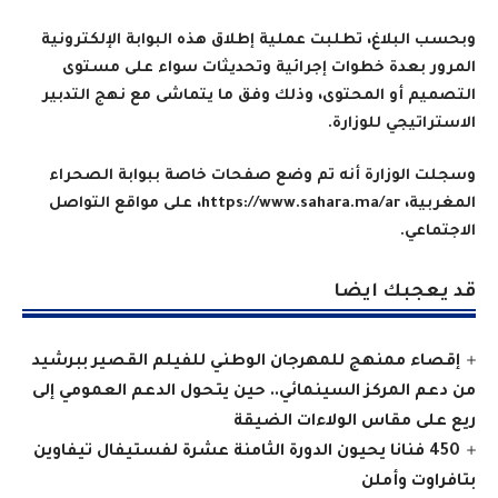
وبحسب البلاغ، تطلبت عملية إطلاق هذه البوابة الإلكترونية
المرور بعدة خطوات إجرائية وتحديثات سواء على مستوى
التصميم أو المحتوى، وذلك وفق ما يتماشى مع نهج التدبير
الاستراتيجي للوزارة
.
وسجلت الوزارة أنه تم وضع صفحات خاصة ببوابة الصحراء
المغربية،
https://www.sahara.ma/ar
، على مواقع التواصل
الاجتماعي
.
قد يعجبك ايضا
إقصاء ممنهج للمهرجان الوطني للفيلم القصير ببرشيد
من دعم المركز السينمائي.. حين يتحول الدعم العمومي إلى
ريع على مقاس الولاءات الضيقة
450 فنانا يحيون الدورة الثامنة عشرة لفستيفال تيفاوين
بتافراوت وأملن