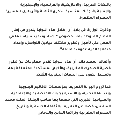
باللغات العربية، والأمازيغية، والفرنسية، والإنجليزية
والإسبانية، وذلك بمناسبة الذكرى الثامنة والأربعين للمسيرة
الخضراء المظفرة.
وذكرت الوزارة، في بلاغ، أن إطلاق هذه البوابة يندرج في إطار
المهام المنوطة بها، بخصوص ” إعداد وتنفيذ سياستها في
العمل على تأهيل وتطوير مختلف ميادين التواصل، وإعداد
خدمة إعلامية عمومية هادفة
“.
وأضاف المصد ذاته، أن هذه البوابة تقدم معلومات عن تطور
قضية الصحراء المغربية، والأخبار المستجدة المتعلقة بها،
وتسلط الضوء على الجهات الجنوبية الثلاث
.
كما تروم البوابة التعريف بمؤسسات الأقاليم الجنوبية
وبنياتها التحتية، وبالاستراتيجيات الاقتصادية والاجتماعية
والسياحية الكبرى، التي خصها بها صاحب الجلالة الملك محمد
السادس، فضلا عن التعريف بالثقافة الحسانية وبتاريخ
الصحراء المغربية وتراثها المادي واللامادي
.