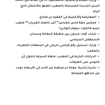
وزارة الصحة والحماية الاجتماعية: 53 في المائة من حالات
السل الجديدة المسجلة بالمغرب تتعلق بالأشكال خارج
الرئة
المعارضة والأغلبية في الفقيه بن صالح..
مجلس جهة فاس مكناس” آش خاصك العريان؟” ملعب
نبنيه فالكوت ديفوار آمولاي!:
شباب أولاد عبدون بين مطرقة البطالة وسندان
الاستغلال السياسي
وزارة: تسجيل رقم قياسي تاريخي في استهلاك الكهرباء
بالمغرب
الدراجات النارية في المغرب: متعة السرعة تتحول إلى
كابوس على الطرقات
نشرة إنذارية: موجة حر مرتقبة من الأحد إلى الأربعاء بعدد
من مناطق المملكة