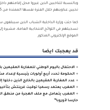
وبالنسبة للناخبين الذين غيروا محل إقامتهم داخ
تحيين عناوينهم خلال الفترة نفسها الممتدة من 15 ماي إلى 13 يونيو 2026 عبر نفس القنوات.
تسجيلهم في اللوائح الانتخابية العامة، مشيرة إ
الموقع الإلكتروني المذكور.
قد يعجبك ايضا
الاحتفال باليوم الوطني للمغاربة المقيمين با
الحكومة تحدد أربع أولويات رئيسية لإعداد مشرو
عدد المغاربة المقيمين بالخارج الذين دخلوا إلى المملكة
المغرب يعتمد رسميا توقيت غرينتش بتأخير الساعة 
المغرب يتعامل مع ملف الهجرة من منطق الش
حارسا لأوروبا”