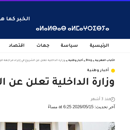
الخبر كما هو
ⴰⵍⴰⵍⴱⴰⴱ ⴰⵍⵎⴰⵖⵔⵉⴱⵢⴰ
الرئيسية
سياسة
جهات
اقتصاد
الألباب المغربية
>
Blog
>
أخبار وطنية
>
وزارة الداخلية تعلن عن الشروع في إجراء مراجعة للوا
أخبار وطنية
وزارة الداخلية تعلن عن ا
منذ 3 أشهر
آخر تحديث: 2026/05/15 at 6:25 مساءً