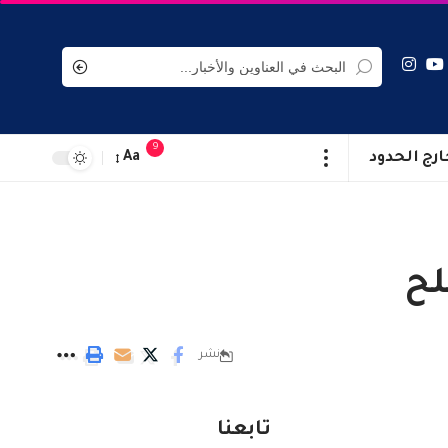
9
ارج الحدود
Aa
لح
نشر
تابعنا