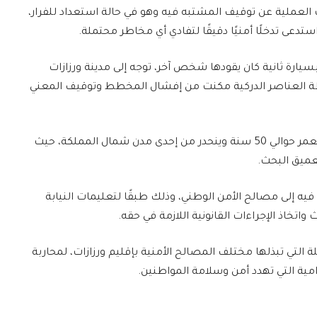
لعملية عن توقيف المشتبه فيه وهو في حالة استعداد للفرار،
دعى تدخلًا أمنيًا دقيقًا لتفادي أي مخاطر محتملة.
يارة ثانية كان يقودها شخص آخر، توجه إلى مدينة ورزازات
ة العناصر الدركية مكنت من إفشال المخطط وتوقيف المعني
وأفادت المعلومات الأولية أن الموقوف يبلغ من العمر حوالي 50 سنة وينحدر من إحدى مدن شمال المملكة، حيث
عميق البحث.
إلى مصالح الأمن الوطني، وذلك طبقًا لتعليمات النيابة
تخاذ الإجراءات القانونية اللازمة في حقه.
 التي تبذلها مختلف المصالح الأمنية بإقليم ورزازات، لمحاربة
مية التي تهدد أمن وسلامة المواطنين.