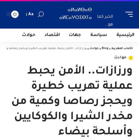
ⴰⵍⴰⵍⴱⴰⴱ
Aa
الخبر كما
ⴰⵍⵎⴰⵖⵔⵉⴱⵢⴰ
هو...
الرئيسية
سياسة
جهات
اقتصاد
حوادث
الألباب المغربية
>
Blog
>
حوادث
>
ورزازات.. الأمن يحبط عملية تهريب خطيرة ويحجز رصاصا وكمية 
حوادث
ورزازات.. الأمن يحبط
عملية تهريب خطيرة
ويحجز رصاصا وكمية من
مخدر الشيرا والكوكايين
وأسلحة بيضاء