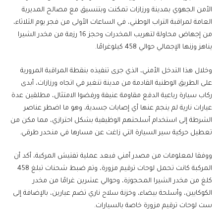
الأمن الجهوي بمدينة ورزازات تمكنت وبتنسيق مع مصالح المديرية
العامة لمراقبة التراب الوطني، في الساعات الأولى من فجر يوم الثلاثاء،
من إجهاض محاولة لتهريب المخدرات وحجز 16 رزمة من مخدر الشيرا
يناهز وزنها الإجمالي حوالي 458 كيلوغرامًا.
وخلال هذا التدخل الأمني، الذي جرى تنفيذه بنقطة المراقبة المرورية
على الطريق الوطنية القادمة من مدينة تنغير في اتجاه ورزازات، أبدى
ركاب سيارة رباعية الدفع مقاومة عنيفة ورفضوا الامتثال، مطلقين عدة
عيارات نارية لم ينجم عنها أي إصابات جسدية، وهو ما اضطر عناصر
الشرطة إلى استخدام أسلحتهم الوظيفية بشكل احترازي، مما مكن من
تعطيل حركية سير السيارة التي زاغت عن مسارها في منحدر طرقي.
ووفقا لمعلومات من مصدر أمني فبعد عملية تفتيش المركبة، أكد أن
المركبة كانت تحمل لوحات ترقيم مزورة، وتم ضبط شحنات تبلغ 458
كلغ من مخدر الشيرا المحجوزة، وحوالي عشرين غرامًا من مخدر
الكوكايين، وأسلحة بيضاء، وخزنة سلاح ناري تضم عيارين، بالإضافة إلى
ست لوحات ترقيم مزورة خاصة بالسيارات.