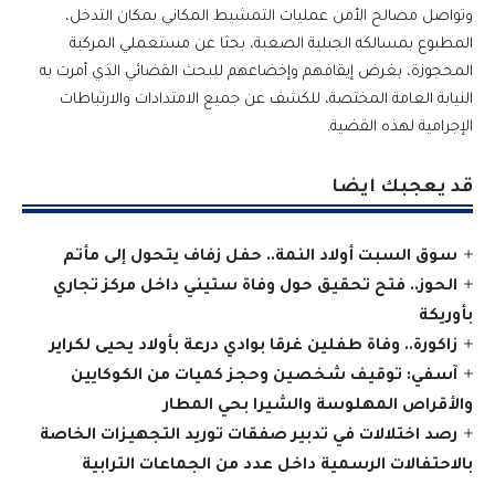
وتواصل مصالح الأمن عمليات التمشيط المكاني بمكان التدخل،
المطبوع بمسالكه الجبلية الصعبة، بحثا عن مستعملي المركبة
المحجوزة، بغرض إيقافهم وإخضاعهم للبحث القضائي الذي أمرت به
النيابة العامة المختصة، للكشف عن جميع الامتدادات والارتباطات
الإجرامية لهذه القضية.
قد يعجبك ايضا
سوق السبت أولاد النمة.. حفل زفاف يتحول إلى مأتم
الحوز.. فتح تحقيق حول وفاة ستيني داخل مركز تجاري
بأوريكة
زاكورة.. وفاة طفلين غرقا بوادي درعة بأولاد يحيى لكراير
آسفي: توقيف شخصين وحجز كميات من الكوكايين
والأقراص المهلوسة والشيرا بحي المطار
رصد اختلالات في تدبير صفقات توريد التجهيزات الخاصة
بالاحتفالات الرسمية داخل عدد من الجماعات الترابية