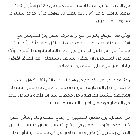
من الصنف الكبير، بعدما انتقلت التسعيرة من 120 درهماً إلى 150
درهماً للراكب الواحد، أي بزيادة بلغت 30 درهماً، ما أثار موجة استياء في
صفوف المسافرين.
ويأتي هذا الارتفاع بالتزامن مع تزايد حركة التنقل بين المدينتين مع
اقتراب عطلة العيد، حيث تعرف محطات النقل ضغطاً كبيراً وإقبالاً
متزايداً من المواطنين الراغبين في قضاء المناسبة وسط أسرهم. وأكد
عدد من المسافرين أن بعض السائقين يستغلون هذا الظرف لفرض
زيادات غير مبررة على التسعيرة المعتادة.
وعبّر مواطنون عن تذمرهم من هذه الزيادات التي تثقل كاهل الأسر،
خاصة في ظل المصاريف المرتبطة بعيد الأضحى، مطالبين السلطات
المختصة بتشديد المراقبة داخل محطات سيارات الأجرة والتدخل للحد
من المضاربة وضمان احترام التسعيرة القانونية.
في المقابل، يرى بعض المهنيين أن ارتفاع الطلب وقلة وسائل النقل
خلال هذه الفترة يساهمان في ارتفاع الأسعار، غير أن متتبعين للشأن
المحلي يعتبرون أن تكرار هذه الظاهرة في كل مناسبة دينية أو عطلة