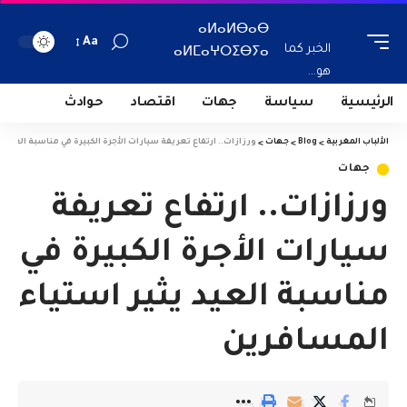
ⴰⵍⴰⵍⴱⴰⴱ
Aa
الخبر كما
ⴰⵍⵎⴰⵖⵔⵉⴱⵢⴰ
هو...
الرئيسية
سياسة
جهات
اقتصاد
حوادث
الألباب المغربية
>
Blog
>
جهات
>
ورزازات.. ارتفاع تعريفة سيارات الأجرة الكبيرة في مناسبة العيد ي
جهات
ورزازات.. ارتفاع تعريفة
سيارات الأجرة الكبيرة في
مناسبة العيد يثير استياء
المسافرين