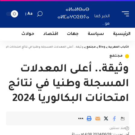
ⴰⵍⴰⵍⴱⴰⴱ
Aa
الخبر كما
ⴰⵍⵎⴰⵖⵔⵉⴱⵢⴰ
هو...
الرئيسية
سياسة
جهات
اقتصاد
حوادث
الألباب المغربية
>
Blog
>
مجتمع
>
وثيقة.. أعلى المعدلات المسجلة وطنيا في نتائج امتحانات البكالوريا 4
مجتمع
وثيقة.. أعلى المعدلات
المسجلة وطنيا في نتائج
امتحانات البكالوريا 2024
منذ سنتين
آخر تحديث: 2024/06/28 at 4:08 مساءً