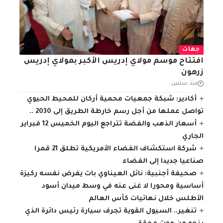
جهات
افتتاح موسم مولاي إدريس الأكبر بمولاي إدريس
زرهون
منذ سنتين
أكادير: شبكة جمعيات محمية أركان للمحيط الحيوي
تواصل عملها من أجل رسم خارطة الطريق إلى 2030 ..
أسعار الذهب والفضة تتراجع اليوم الخميس 12 فبراير
الجاري
شركة استكشاف الفضاء الأمريكية تطلق 21 قمرا
صناعيا جديدا إلى الفضاء
صحيفة أجنبية: نائل العيناوي بات يفرض نفسه ركيزة
أساسية ومحورا لا غنى عنه في وسط ميدان أسود
الأطلس خلال نهائيات كأس العالم
تنغير.. السيول القوية تجرف سيارة رئيس دائرة الذي