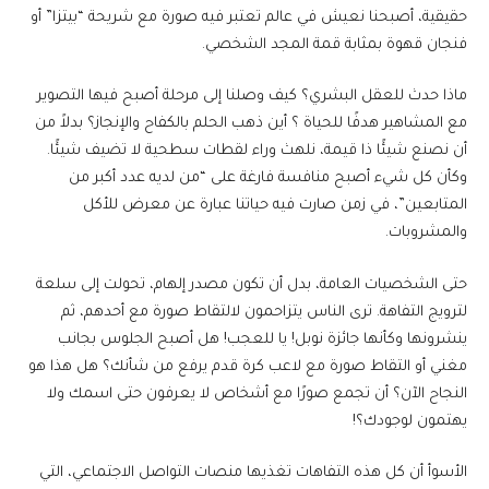
حقيقية، أصبحنا نعيش في عالم تعتبر فيه صورة مع شريحة “بيتزا” أو
فنجان قهوة بمثابة قمة المجد الشخصي.
ماذا حدث للعقل البشري؟ كيف وصلنا إلى مرحلة أصبح فيها التصوير
مع المشاهير هدفًا للحياة ؟ أين ذهب الحلم بالكفاح والإنجاز؟ بدلاً من
أن نصنع شيئًا ذا قيمة، نلهث وراء لقطات سطحية لا تضيف شيئًا.
وكأن كل شيء أصبح منافسة فارغة على “من لديه عدد أكبر من
المتابعين”، في زمن صارت فيه حياتنا عبارة عن معرض للأكل
والمشروبات.
حتى الشخصيات العامة، بدل أن تكون مصدر إلهام، تحولت إلى سلعة
لترويج التفاهة. ترى الناس يتزاحمون لالتقاط صورة مع أحدهم، ثم
ينشرونها وكأنها جائزة نوبل! يا للعجب! هل أصبح الجلوس بجانب
مغني أو التقاط صورة مع لاعب كرة قدم يرفع من شأنك؟ هل هذا هو
النجاح الآن؟ أن تجمع صورًا مع أشخاص لا يعرفون حتى اسمك ولا
يهتمون لوجودك؟!
الأسوأ أن كل هذه التفاهات تغذيها منصات التواصل الاجتماعي، التي