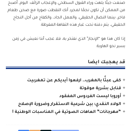
صنعت جيلًا يلهث وراء القبول السطحي والإعجاب الزائف. اليوم، أصبح
من الممكن أن تكون نجمًا لمجرد أنك التقطت صورة مع صحن طعام
فاخر، بينما النضال الحقيقي، والعمل الجاد، والكفاح من أجل النجاح
الحقيقي، يتم دفنه تحت غبار هذه التفاهة المفرطة.
إذا كان هذا هو “الإنجاز” الذي نفتخر به، فلا عجب أننا نعيش في زمن
يسير نحو الهاوية.
قد يعجبك ايضا
كفى عبثًا بالمغرب… ارفعوا أيديكم عن تمغربيت
قنابل بشرية موقوتة
أوروبا ليست الفردوس المفقود
الولاء النقدي: بين شرعية الاستقرار وضرورة الإصلاح
“مهرجانات” العاهات الصوتية في المناسبات الوطنية !