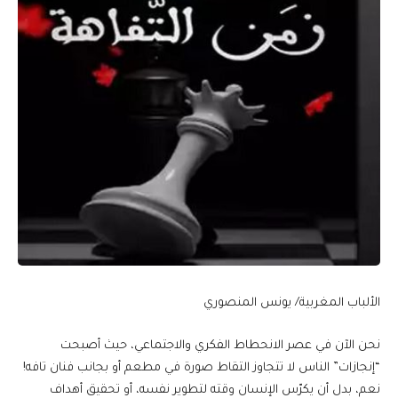
الألباب المغربية/ يونس المنصوري
نحن الآن في عصر الانحطاط الفكري والاجتماعي، حيث أصبحت
“إنجازات” الناس لا تتجاوز التقاط صورة في مطعم أو بجانب فنان تافه!
نعم، بدل أن يكرّس الإنسان وقته لتطوير نفسه، أو تحقيق أهداف