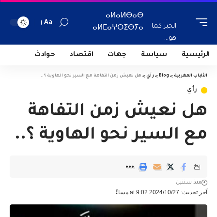
ⴰⵍⴰⵍⴱⴰⴱ
Aa
الخبر كما
ⴰⵍⵎⴰⵖⵔⵉⴱⵢⴰ
هو...
الرئيسية
سياسة
جهات
اقتصاد
حوادث
الألباب المغربية
>
Blog
>
رأي
>
هل نعيش زمن التفاهة مع السير نحو الهاوية ؟..
رأي
هل نعيش زمن التفاهة
مع السير نحو الهاوية ؟..
منذ سنتين
آخر تحديث: 2024/10/27 at 9:02 مساءً